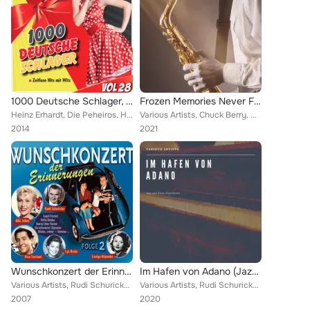
1000 Deutsche Schlager, Vol. 28
Frozen Memories Never Fade
Heinz Erhardt, Die Peheiros, Heinz Woezel, Die Jokies, Fritz Berger, Hans Arno Simon, Richard Germer, Odeon Tanzorchester, Fritz...
Various Artists, Chuck Berry, Dubs in Space, Louis Armstrong & His Hot Seven, Friedel Hensch, King Curtis, Marlene Dietrich, Bur...
2014
2021
Wunschkonzert der Erinnerungen
Im Hafen von Adano (Jazz and Blues Experience)
Various Artists, Rudi Schuricke, Bully Buhlan, Gerhard Wendland, Fred Rauch, Liselotte Malkowsky, Anton Karas, Gitta Lind, Detle...
Various Artists, Rudi Schuricke, Vico Torriani, Rene Carol, Willy Schneider, Renée Franke, Friedel Hensch, Peter René Körner, Jo...
2007
2020