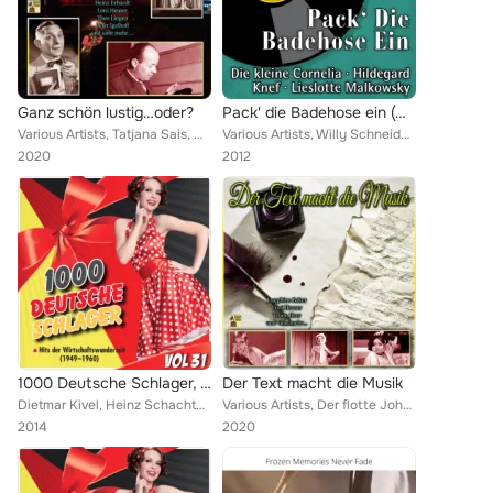
Ganz schön lustig…oder?
Pack' die Badehose ein (Die goldene Schlagerparade 1951)
Various Artists, Tatjana Sais, Grete Weiser, Trude Hesterberg, Margot Fürer, Oskar Dénes, Evelyn Künneke, Maria Mucke, Heinz Erh...
Various Artists, Willy Schneider, Renee Franke, Evelyn Künneke, Die Carmenas, Gerhard Wendland, Maria Mucke, Lale Andersen, Frie...
2020
2012
1000 Deutsche Schlager, Vol. 31
Der Text macht die Musik
Dietmar Kivel, Heinz Schachtner, Karl Berbuer, Die Straßenmusikanten, Topsy, Friedel Hensch & Die Cyprys, Rene Carol, Peter Alex...
Various Artists, Der flotte Johnny, Trude Hesterberg, Hermann Leopoldi, Die Lucky Stars, Maria Andergast, Iska Geri, Austin Eger...
2014
2020