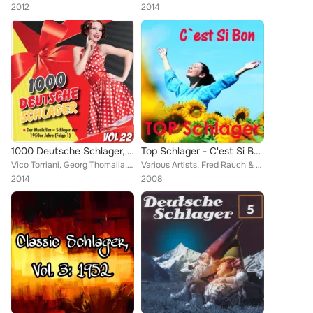
2012
2014
1000 Deutsche Schlager, Vol. 22
Top Schlager - C'est Si Bon
Vico Torriani, Georg Thomalla, Liselotte Malkowsky, Paul Hörbiger, Leila Negra, Margot Hielscher, Bibi Johns, Renee Franke, Hein...
Various Artists, Fred Rauch & Joszy Trojan Reger, Dorle Rath, Detlev Lais, Heinz Wözel, Evelyn Künneke, Lonny Kellner, P.R. Körn...
2014
2008