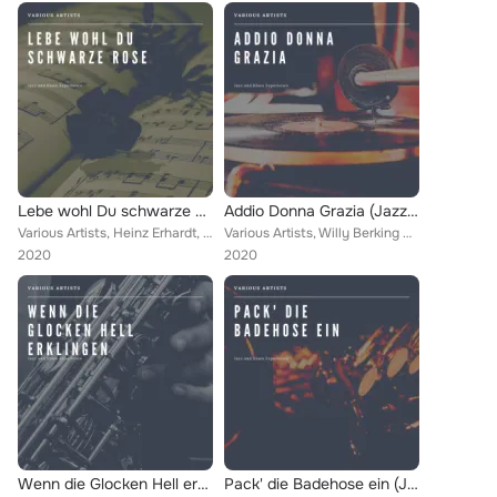
Lebe wohl Du schwarze Rose (Jazz and Blues Experience)
Addio Donna Grazia (Jazz and Blues Experience)
Various Artists, Heinz Erhardt, Gerhard Wendland, Maria Mucke, Friedel Hensch, Peter Alexander
Various Artists, Willy Berking Orchester, Die Kilima Hawaians, Maria Mucke, Hula-Hawaiian-Quartet, Rene Carol, Maria Von Schmede...
2020
2020
Wenn die Glocken Hell erklingen (Jazz and Blues Experience)
Pack' die Badehose ein (Jazz and Blues Experience)