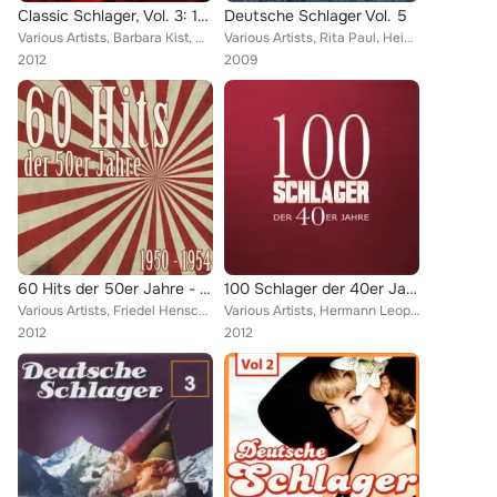
Classic Schlager, Vol. 3: 1952
Deutsche Schlager Vol. 5
Various Artists, Barbara Kist, Die Kilima Hawaians, Maria Von Schmedes, Rita Paul & Bully Buhlan, Bruce Low, Liselotte Malkowsky...
Various Artists, Rita Paul, Hein Erhardt & Renee Franke, Rudi Schuricke, Heinz Erhardt, Heinz Woezel, Anton Karas, Richard Germe...
2012
2009
60 Hits der 50er Jahre - 1950 bis 1954 (Das waren unsere Schlager)
100 Schlager der 40er Jahre
Various Artists, Friedel Hensch und Die Cyprys, Lonny Kellner, P. R. Körner & Willy Hofmann und das Comedien-Quartett mit Ernst ...
Various Artists, Hermann Leopoldi, Gretl Schörg, Gerhard Wendland, Adolf Wreege, Kurt Widmann, Gerda Schönfelder, Bully Buhlan, ...
2012
2012