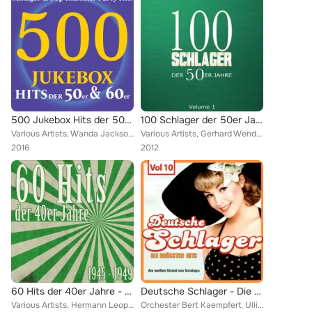
500 Jukebox Hits der 50er & 60er (Schlager & Pop Klassiker Party Hits - Über 20 Stunden Musik!)
100 Schlager der 50er Jahre, Vol. 1
Various Artists, Wanda Jackson, Angèle Durand, Jörg Maria Berg, Freddy Quinn, Conway Twitty, Gerhard Wendland, Chuck Berry, Del ...
Various Artists, Gerhard Wendland, Die Starlets, Rodgers Duett, Bert Kaempfert, Bully Buhlan, Ivo Robic, Melitta Berg, Detlev La...
2016
2012
60 Hits der 40er Jahre - 1945 bis 1949 (Das waren unsere Schlager)
Deutsche Schlager - Die größten Hits, Vol. 10
Various Artists, Hermann Leopoldi, Friedel Hensch, Die Cyprys, Orchester Juan Llossas, Hans Bargeleben, Ensemble Heinz Roth, Mar...
Orchester Bert Kaempfert, Ulli Martin, Rene Carol & Danielle Mac & W. Schneider, Willy Schneider, Gerhard Wendland, Heinz Woezel...