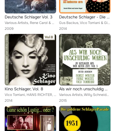
Deutsche Schlager Vol. 3
Deutsche Schlager - Die größten Hits, Vol. 2
Various Artists, Rene Carol & Maria Mucke, Bibi Johns, Ernie Bieler, Rosita Serrano, Evelyn Künneke, Gerhard Wendland, Bruce Low...
Gus Backus, Vico Torriani & Gitta Lind, Gerhard Wendland, Renée Franke, Rosita Serrano, Evelyn Künneke, Ernie Bieler, Friedel He...
2009
2014
Kino Schlager, Vol. 8
Als wir noch unschuldig waren - 20 Schlager aus der alten Zeit, Vol. 3
Vico Torriani, HANS RICHTER, Margot Hielscher, Maria Andergast & Hans Lang, Theo Lingen, Gerhard Wendland, Anneliese Rothenberge...
Various Artists, Willy Schneider, Detlev Lais, Freiden Hensch und die Cyprys, Gerhard Wendland, Klaus Gross, Liselotte Malkowsky...
2014
2015