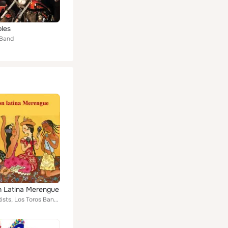
bles
 Band
n Latina Merengue
Various Artists, Los Toros Band, Diveana, Oro Solido, Rubby Perez, Toño Rosario, Las Chicas Del Can, Ramon Orlando, Manny Manuel...