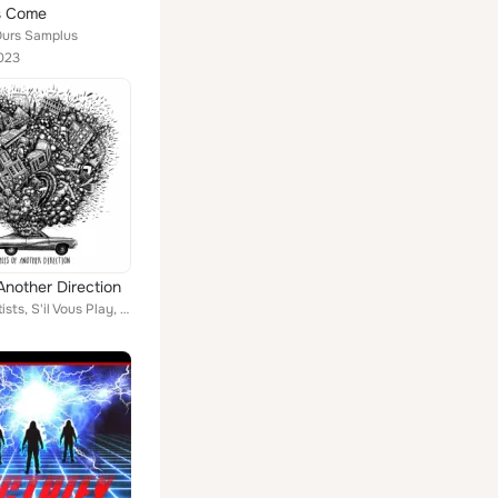
s Come
 Ours Samplus
023
Another Direction
Various Artists, S'il Vous Play, Savages, Renegades Of Jazz, Kognitif, Al'Tarba, The Crows, SomehowArt, Madball Scientists, Q Fu...