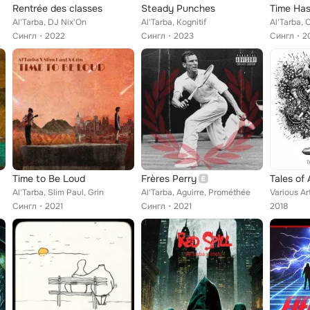
Rentrée des classes
Steady Punches
Time Ha
Al'Tarba, DJ Nix'On
Al'Tarba, Kognitif
Al'Tarba,
Сингл
2022
Сингл
2023
Сингл
2
Time to Be Loud
Frères Perry
Tales of 
Al'Tarba, Slim Paul, Grin
Al'Tarba, Aguirre, Prométhée
Сингл
2021
Сингл
2021
2018