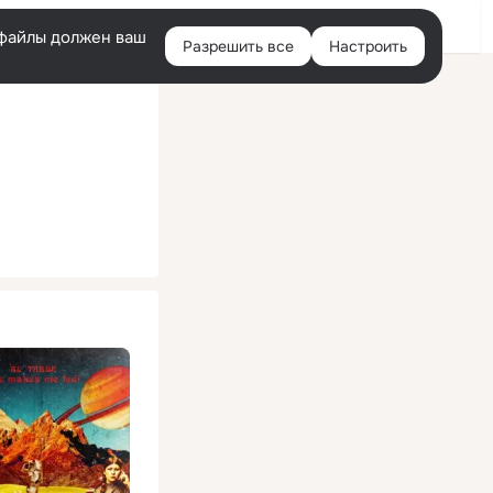
Помощь
Войти
й
e-файлы должен ваш
Разрешить все
Настроить
Правая
колонка