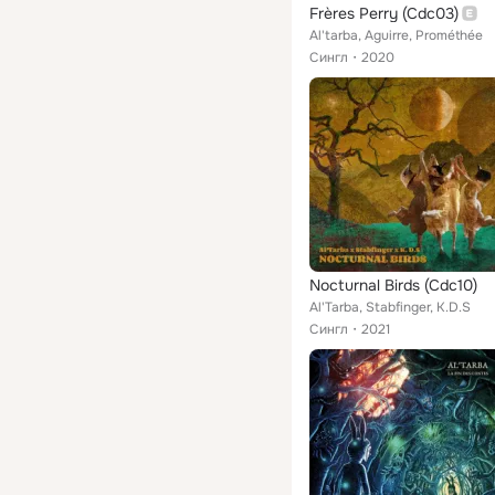
Frères Perry (Cdc03)
Al'tarba, Aguirre, Prométhée
Сингл
2020
Nocturnal Birds (Cdc10)
Al'Tarba, Stabfinger, K.D.S
Сингл
2021