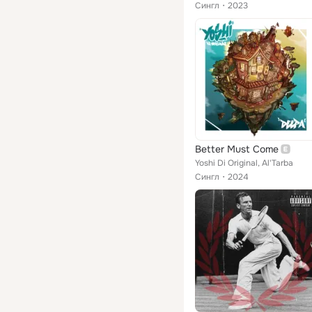
Сингл
2023
Better Must Come
Yoshi Di Original, Al'Tarba
Сингл
2024