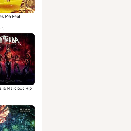
es Me Feel
019
Bad Acids & Malicious Hippies