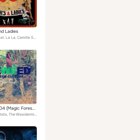
nd Ladies
Al'Tarba feat. La La, Camille Safiya, DJ Nix'on, Bonnie Li, Jessica Fitoussi
Zeweed 04 (Magic Forest Green Culture)
Various Artists, The Waxidermist, Simon et Simone, Clafrica, Midnight Tracks, Dampé, Al' Tarba, Nostalgia 77, Aurus, Nousautres,...