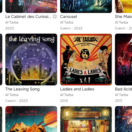
Le Cabinet des Curiosités, Vol.2
Carousel
She Mak
Al'Tarba
Al'Tarba
Al'Tarba
2023
Сингл
2022
Сингл
2
The Leaving Song
Ladies and Ladies
Al'Tarba
Al'Tarba
Al'Tarba
Сингл
2023
2013
2017