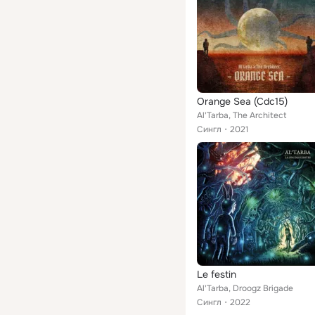
Orange Sea (Cdc15)
Al'Tarba, The Architect
Сингл
2021
Le festin
Al'Tarba, Droogz Brigade
Сингл
2022