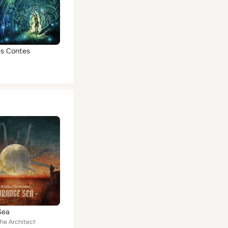
es Contes
Sea
The Architect