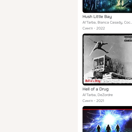
Hush Little Bay
Al'Tarba, Bianca Casa
Сингл
2022
Hell of a Drug
Al'Tarba, DeZordre
Сингл
2021