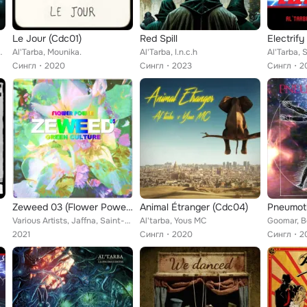
Le Jour (Cdc01)
Red Spill
Electrify
dy, CocoRosie
Al'Tarba, Mounika.
Al'Tarba, I.n.c.h
Al'Tarba, 
Сингл
2020
Сингл
2023
Сингл
2
Zeweed 03 (Flower Power Green Culture)
Animal Étranger (Cdc04)
Pneumot
Various Artists, Jaffna, Saint-Love, Hermanito, Anchorsong, Cluss Trover, Alps2, Turbotito, Robert Lilly, Solaris Great Confusio...
Al'tarba, Yous MC
Goomar, B
2021
Сингл
2020
Сингл
2