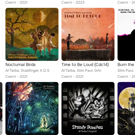
Сингл
2021
Сингл
2023
Сингл
2
Nocturnal Birds
Time to Be Loud (Cdc14)
Burn the
Al'Tarba, Stabfinger, K.D.S
Al'Tarba, Slim Paul, Grin
Slim Paul,
Сингл
2021
Сингл
2021
Сингл
2