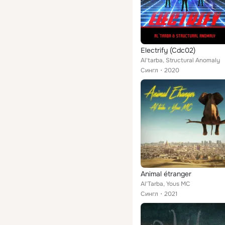
Electrify (Cdc02)
Al'tarba, Structural Anomaly
Сингл
2020
Animal étranger
Al'Tarba, Yous MC
Сингл
2021