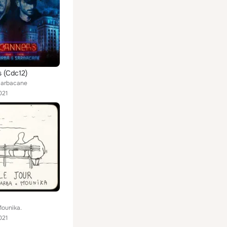
 (Cdc12)
 Sarbacane
021
Mounika.
021