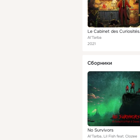
Le Cab
Al'Tarba
2021
Сборники
No Survivors
Al'Tarba, Lil Fish feat. Clozee