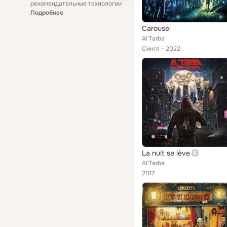
рекомендательные технологии
Подробнее
Carousel
Al'Tarba
Сингл
2022
La nuit se lève
Al'Tarba
2017