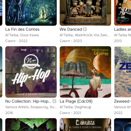
La Fin des Contes
We Danced
Ladies a
Al'Tarba, Dooz Kawa
Al'Tarba, 4bstr4ck3r, Vivi Zekid feat. Miscellaneous, Thomas Anton
Сингл
2022
Сингл
2023
2013
Nu Collection: Hip-Hop (Urban & Modern Beats)
La Plage (Cdc09)
Various Artists, Soopacrzy, SoulChef, Dooley-O, Infrared, Mister Modo, I:Cube, Tha Trickaz, Frankie Numi, Tismé, Al'Tarba, La Fi...
Al'Tarba, Degiheugi
2016
Сингл
2021
2022