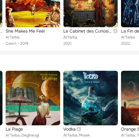
inet des Curiosités, Vol. I
She Makes Me Feel
Le Cabinet des Curiosités (Vol.I)
La Fin d
Al'Tarba
Al'Tarba
Al'Tarba
Сингл
2019
2021
2022
La Plage
Vodka
Orange 
Al'Tarba, Degiheugi
Al'Tarba, Misiek
Al'Tarba, 