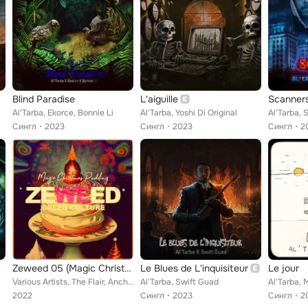
Blind Paradise
L'aiguille
Scanners
Al'Tarba, Ekorce, Bonnie Li
Al'Tarba, Yoshi Di Original
Al'Tarba,
Сингл
2023
Сингл
2023
Сингл
2
Zeweed 05 (Magic Christmas Pudding Green culture)
Le Blues de L'inquisiteur
Le jour
Various Artists, The Flair, Anchorsong, Rhi, Falle Nioke, Jessy Lanza, Nikitch, YSee, Sylvan Paul, Oberka, MELONYX, Dude Low, Qu...
Al'Tarba, Swift Guad
Al'Tarba, 
2022
Сингл
2023
Сингл
2