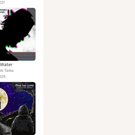
021
 Water
 Al Tarba
025