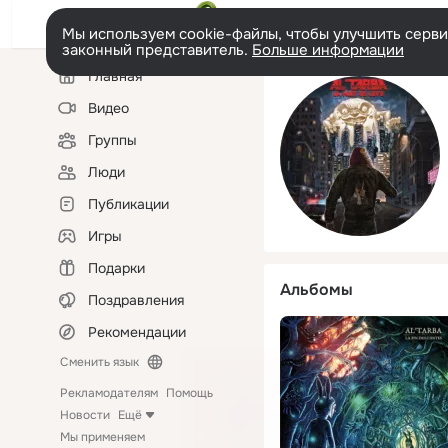
Мы используем cookie-файлы, чтобы улучшить сервис
законный представитель.
Больше информации
Левая
Главная
колонка
Видео
Группы
Люди
Публикации
Игры
Подарки
Альбомы
Поздравления
Рекомендации
Сменить язык
Рекламодателям
Помощь
Новости
Ещё
Мы применяем