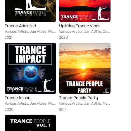
Trance Addicted
Uplifting Trance Vibes
Various Artists, Jan Atthis, Musu DJ, Hiromori Aso, Anthrex, Arsen Gold, New Earth, Air Project, Psychonaut, Gagi, Henrik Nilsso...
Various Artists, Jan Atthis, Dan Schneider, Nord Horizon, Anthrex, Arsen Gold, ProjectH, New Earth, Air Project, Deki, Robert Co...
2021
2020
Trance Impact
Trance People Party
Various Artists, Jan Atthis, Musu DJ, Hiromori Aso, Arsen Gold, Anthrex, Rasec, New Earth, Air Project, Psychonaut, Gagi, Henrik...
Various Artists, Jan Atthis, Musu DJ, Hiromori Aso, Anthrex, Arsen Gold, New Earth, Air Project, Psychonaut, Gagi, Hamza Messaou...
2020
2017