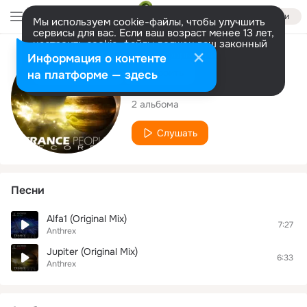
Войти
Мы используем cookie-файлы, чтобы улучшить
сервисы для вас. Если ваш возраст менее 13 лет,
настроить cookie-файлы должен ваш законный
представитель.
Больше информации
Исполнитель
Информация о контенте
Разрешить все
Настроить
на платформе — здесь
Anthrex
2 альбома
Слушать
Песни
Alfa1 (Original Mix)
7:27
Anthrex
Jupiter (Original Mix)
6:33
Anthrex