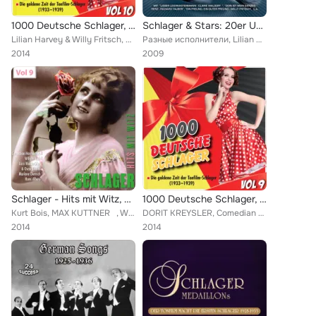
1000 Deutsche Schlager, Vol. 10
Schlager & Stars: 20er Und 30er Jahre
Lilian Harvey & Willy Fritsch, Heinz Rühmann, Zarah Leander, Greta Keller, Hans Albers, Hilde Hildebrand, Johannes Heesters, Mar...
Разные исполнители, Lilian Harvey, Willy Fritsch, Siegfried Arno, Hugo Strasser, Johannes Heesters, Richard Tauber, Claire Waldo...
2014
2009
Schlager - Hits mit Witz, Vol. 9
1000 Deutsche Schlager, Vol. 9
Kurt Bois, MAX KUTTNER , Willy Fritsch, Lilian Harvey, Willi Forst, JOHN HENDRIK, Curt Bois, PAUL O'MONTIS , Hans Albers, KU...
DORIT KREYSLER, Comedian Harmonists, HARALD PAULSEN, Ballorchester Bela Sanders, Brigitte Horney, Jan Kiepura, MAGDA SCHNEIDER, ...
2014
2014