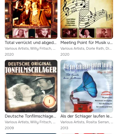
Total verrückt und abgedreht
Meeting Point für Musik und Humor
Various Artists, Willy Fritsch, Helga Wille, Hilde Hildebrand, Blandine Ebinger, Gretl Schörg, Hildegrad Knef, Heinz Erhardt, Pe...
Various Artists, Dorle Rath, Die Weintraubs, Willy Fritsch, Geschwister Schmid, Heinz Erhardt, Ulrich Tukur, Die Starlets, Fred ...
2020
2020
Deutsche Tonfilmschlager Vol. 1
Als der Schlager laufen lernte, Vol. 13
Various Artists, Willy Fritsch, Rosita Serrano, Lizzi Waldmüller, Johannes Heesters, Erna Sack, Pola Negri, Else Elster, Victor ...
Various Artists, Rosita Serran, Pola Negri, Willy Fritsch & Lilian Harvey, Else Elster, Käte Kühl, Karl Raddatz, Rudi Godden, Pa...
2009
2013