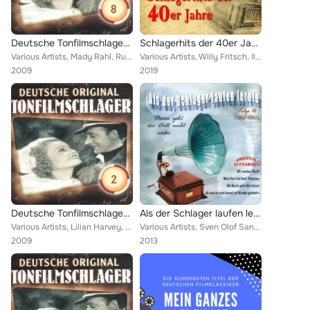
Deutsche Tonfilmschlager Vol. 8
Schlagerhits der 40er Jahre
Various Artists, Mady Rahl, Rudi Godden, Johannes Heesters, Heinz Rühmann, Hans Brausewetter, Fritsch, Willy, Dora Komar, Johann...
Various Artists, Willy Fritsch, Ilja Glusgal, Helmut Zacharias, Rosita Serrano, Johannes Heesters, Horst Winter, Magda Hain, Rud...
2009
2019
Deutsche Tonfilmschlager Vol. 2
Als der Schlager laufen lernte, Folge 16
Various Artists, Lilian Harvey, Renate Müller, Hilde Hildebrand, HANS SÖHNKER, Tanzorchester Eugen Wolff, Pola Negri, Marlene Di...
Various Artists, Sven Olof Sandberg, Willy Fritsch, Gustav Ludzey, Ilse Werner, Evelyn Künneke, Orchester Corny Ostermann, Z. Le...
2009
2013