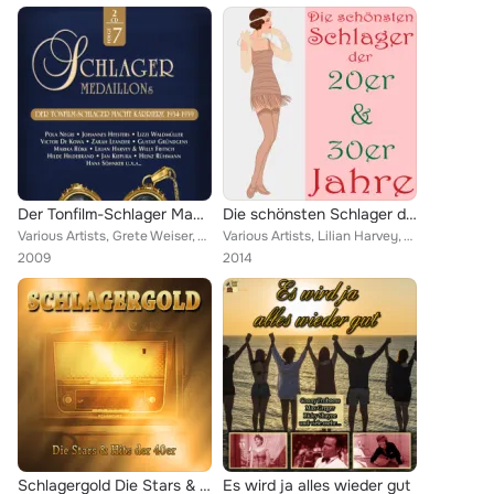
Der Tonfilm-Schlager Macht Karriere 1934-1939
Die schönsten Schlager der 20er & 30er Jahre
Various Artists, Grete Weiser, Willy Fritsch, Rosita Serrano, Lizzi Waldmüller, Hilde Hildebrand, JOHANNES HEESTERS, RUDI GODDEN...
Various Artists, Lilian Harvey, Willy Fritsch, Siegfried Arno, Johannes Heesters, Claire Waldoff, Renate Mueller, Anny Ondra, Za...
2009
2014
Schlagergold Die Stars & Hits der 40er
Es wird ja alles wieder gut