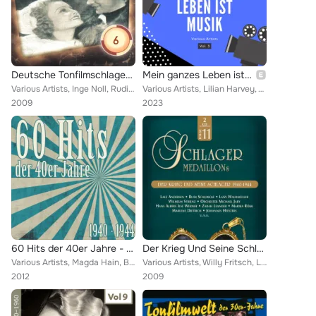
Deutsche Tonfilmschlager Vol. 6
Mein ganzes Leben ist Musik (Die schönsten Titel der deutschen Filmklassiker), Vol. 3
Various Artists, Inge Noll, Rudi Schuricke, Lilian Harvey, Willy Fritsch, Rosita Serrano, Ilse Werner, Hilde Hildebrand, JOHANNE...
Various Artists, Lilian Harvey, Willy Fritsch, Rosita Serrano, Lizzi Waldmüller, Hilde Hildebrand, Wilhelm Strienz, Johannes Hee...
2009
2023
60 Hits der 40er Jahre - 1940 bis 1944 (Das waren unsere Schlager)
Der Krieg Und Seine Schlager 1940-1944
Various Artists, Magda Hain, Begleit-Orchester Kurt Graunke, Gerhard Winkler, Sven Olof Sandberg, Ilse Werner, Bergleitorchester...
Various Artists, Willy Fritsch, Lizzi Waldmüller, Johannes Heesters, EIN KINDERCHOR, Horst Winter, Orchester Willy Berking, Lins...
2012
2009