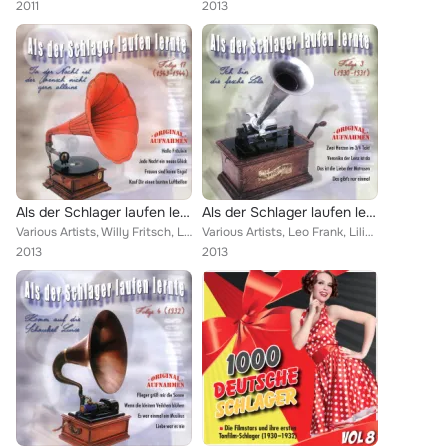
2011
2013
Als der Schlager laufen lernte, Vol. 17
Als der Schlager laufen lernte, Vol. 3
Various Artists, Willy Fritsch, Lizzi Waldmüller, Dora Komar, Johannes Heesters, Werner Schwarz, Horst Winter, Jenny Even, Orche...
Various Artists, Leo Frank, Lilian Harvey, Austin Egen, Renate Müller, Orchester Marek Weber, Max Mensing, Marlene Dietrich, Leo...
2013
2013