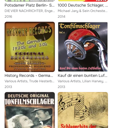
Potsdamer Platz Berlin- Sounds of an Era, Vol. 1
1000 Deutsche Schlager, Vol. 16
DIE VIER NACHRICHTER, Engelbert Milde, Marek Weber & sein Orchester, Lilian Harvey, Bernard Ette, Fritsch, Willy, BLANDINE EBING...
Michael Jary & Sein Orchester, Ilse Werner, Hilde Hildebrand, Serrano, Rosita, Herbert Ernst Groh, Heinz Rühmann, Lizzi Waldmüll...
2016
2014
History Records - German Edition - The 1920's and 30's (Original Recordings - Remastered)
Kauf dir einen bunten Luftballon (Tonfilmschlager, Vol.6)
Various Artists, Trude Hesterberg, Erich Ponto, Willy Fritsch, Marlène Dietrich, Rosita Serrano, Die 3 Katakomben-Jungs, Victor ...
Various Artists, Lilian Harvey, Hans Söhnker, Gloria Lilienborn, Willy Fritsch, Rosita Serrano, Orchester Marek Weber, Ilse Wern...
2013
2013