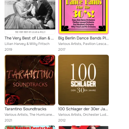
The Very Best of Lilian & Willy
Big Berlin Dance Bands Play the 30's!
Lilian Harvey & Willy Fritsch
Various Artists, Pavilion Lescaut Orchestra, Dajos Bela Dance Orchestsra, Paul Abraham's Orchestra, Willy Fritsch and His Orches...
2019
2017
Tarantino Soundtracks
100 Schlager der 30er Jahre
Various Artists, The Hurricanes, Dimitri Tiomkin, The Centurians, The Coasters, Lillian Harvey, Charlie Feathers, Dick Dale & Th...
Various Artists, Orchester Ludwig Rüth, Die Metropol Vocalisten, Martha Eggert, Die Weintraubs, Willy Fritsch, Marcel Wittrisch,...
2021
2012