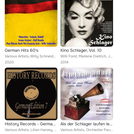
German Hits 60's
Kino Schlager, Vol. 10
Various Artists, Willy Schneider, Willy Fritsch, Lys Assia, Trans Siberian Orchestra, Norbert Schulze, Wolfgang Sauer, Botho Luc...
Willi Forst, Marlene Dietrich, Johannes Heesters & Rudi Godden, Willy Fritsch, Zarah Leander, Heinz Rühmann, Hans Albers, Hilde ...
2020
2014
History Records - German Edition 7 (Remastered)
Als der Schlager laufen lernte, Vol. 2
Various Artists, Lilian Harvey, Rosita Serrano, Wilhelm Strienz, Willi Forst, Zarah Leander, Marika Rökk, Hans Söhnker, Pola Neg...
Various Artists, Orchester Paul Abraham, Liliane Haidt, Geschwister Haas, Willy Fritsch, Friedel Lohr, Die Abels, Siegfried Arno...