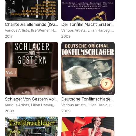
Chanteurs allemands (1925-1936) (24 Success)
Der Tonfilm Macht Ersten Schlager 1928-1933
Various Artists, IIse Werner, Hans Söhnker, Willy Fritsch, Austin Egen, Siegfried Arno, Birgit Mira, Heinz Erhardt, Richard Taub...
Various Artists, Lilian Harvey, Liane Haid, Harald Paulsen, Renate Müller, Orchester Marek Weber, Marlene Dietrich, Leo Monosson...
2017
2009
Schlager Von Gestern Vol. 1
Deutsche Tonfilmschlager Vol. 7
Various Artists, Lilian Harvey, Willy Fritsch, RUDOLF CHRIST, WILLI ROSE, Geschwister Scholz , BRIGITTE MIRA, Erwin Hartung, Mar...
Various Artists, Lilian Harvey, Johannes Heesters, Fritsch, Willy, Marlene Dietrich, Heinz Rühmann, Zarah Leander, Hans Albers, ...
2009
2009