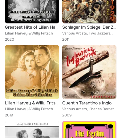
Greatest Hits of Lilian Harvey & Willy Fritsch
Schlager Im Spiegel Der Zeit - 1929
Lilian Harvey & Willy Fritsch
Various Artists, Two Jazzers, Willy Fritsch, Bertolt Brecht, Austin Egen, Lotte Lenja, Otto Fassel, Richard Tauber, Claire Waldo...
2020
2011
Lilian Harvey & Willy Fritsch - Golden Star Collection
Quentin Tarantino's Inglourious Basterds (Motion Picture Soundtrack) (Deluxe)
Lilian Harvey & Willy Fritsch
Various Artists, Charles Bernstein, Lilian Harvey, Ennio Morricone, Samantha Shelton, The Film Studio Orchestra, Lalo Schifrin, ...
2019
2009