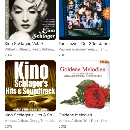
Kino Schlager, Vol. 9
Tonfilmwelt Der 30er Jahre
Wilhelm Strienz, Heinz Rühmann & Hans Brausewetter, Liliane Haid, Lilian Harvey & Willy Fritsch, Evelyn Künneke, Lizzi Waldmülle...
Разные исполнители, Lilian Harvey, Trude Hesterberg, Gretl Schörg, Paul Hörbiger, Das Meister-Sextett, Magda Schneider, Traute R...
2014
2003
Kino Schlager's Hits & Soundtrack
Goldene Melodien
Various Artists, Georg Thomalla & Peter Alexander, Liliane Haidt, Evelyn Künneke & Peter Alexander, Lizzi Waldmüller, Johannes H...
Various Artists, Willi Rose, Orchester Wilfried Krüger, Ruth Magaret-Pütz, Heinz Hoppe, Orchester der Städtischen Oper Berlin, H...
2015
2012