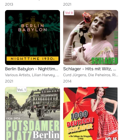
2013
2021
Berlin Babylon - Nighttime 1930's
Schlager - Hits mit Witz, Vol. 8
Various Artists, Lilian Harvey, Barnabas Von Geczy and His Orchestra, Die Weintraubs, Otto Stenzel Dance Orchestra, Robert Gaden...
Curd Jürgens, Die Peheiros, Richard Germer, Karl Berbuer, Jupp Schmitz, Willy Fritsch, Evelyn Künneke, Dietmar Kivel, Bully Buhl...
2021
2014