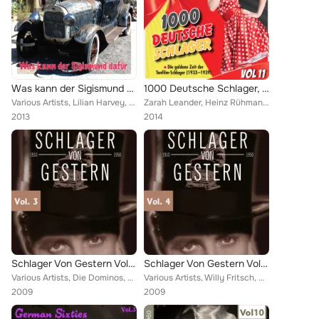
Was kann der Sigismund dafür (Tonfilmschlager, Vol. 5)
1000 Deutsche Schlager, Vol. 11
Various Artists, Lilian Harvey, Metropol Vocalisten, Hans Söhnker, Sven Olof Sandberg, Willy Fritsch, Gustav Ludzey, Blandine Eb...
Zarah Leander, Heinz Rühmann, Tanzorchester Eugen Wolff, Grethe Weiser, Theo Lingen, Eric Helgar, Else Elster, Gustaf Gründgens,...
2013
2014
Schlager Von Gestern Vol. 3
Schlager Von Gestern Vol. 4
Various Artists, Die Dominos, Lizzi Waldmüller, Johannes Heesters, Lilian Harvey & Willy Fritsch, Peter Igelhoff, Orchester Will...
Various Artists, Willy Fritsch, Margot Friedländer, Ilse Werner, Wilhelm Strienz, Johannes Heesters, Pola Negri, Lilian Harvey &...
2009
2009