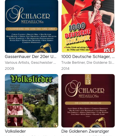
Gassenhauer Der 20er Und 30er Jahre
1000 Deutsche Schlager, Vol. 6
Various Artists, Geschwister Haas, Austin Egen, Harry Steier, Fritz Berger, Orchester Efim Schachmeister, Berliner Orchester, Ca...
Trude Berliner, Die Goldene Sieben, Rudolf Carl, Erwin Hartung, Heinz Rohleder, Siegfried Arno, Brigitte Mira, Dolf Brandmayer, ...
2009
2014
Volkslieder
Die Goldenen Zwanziger