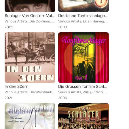
Schlager Von Gestern Vol. 2
Deutsche Tonfilmschlager Vol. 3
Various Artists, Die Dominos, Renate Müller, Willy Fritsch, Meistersextett , Pola Negri, Erwin Hartung, Heinz Rühmann, ALEXANDER...
Various Artists, Lilian Harvey, Liliane Haidt, Willy Fritsch, Hilde Hildebrand, Hans Albers, Heinz Rühmann, H. Rühmann - 0skar K...
2009
2009
In den 30ern
Die Grossen Tonfilm Schlager Vol. 1
Various Artists, Die Weintraubs, Harald Paulsen, Willy Fritsch, Gitta Alpar, Siegfried Arno, Pola Negri, Marlene Dietrich, Heinz...
Various Artists, Willy Fritsch, Rosita Serrano, Marcel Wittrisch, Greta Keller & Walter Jurmann, Lizzi Waldmüller, Wilhelm Strie...
2021
2006