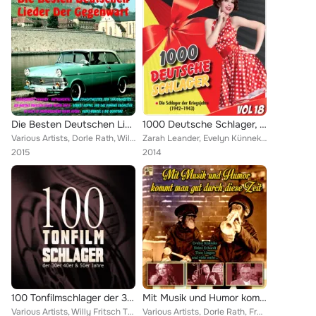
Die Besten Deutschen Lieder Der Gegenwart, Vol. 1
1000 Deutsche Schlager, Vol. 18
Various Artists, Dorle Rath, Willy Fritsch, Lys Assia, Gerhard Wendland, Bruce Low, Heinz Wenzel & Die Quintons, Willy Forst, La...
Zarah Leander, Evelyn Künneke, Dora Komar, Horst Winter, Hans Rehmstedt & Sein Orchester, Ilse Werner, Marlene Mathan, Sven-Olof...
2015
2014
100 Tonfilmschlager der 30er, 40er und 50er Jahre
Mit Musik und Humor kommt man gut durch diese Zeit
Various Artists, Willy Fritsch Trio und Begleitorchester, Marlene Dietrich, Ilse Werner, Bergleitorchester Werner Bochmann, Come...
Various Artists, Dorle Rath, Fred Bertelmann, Evelyn Künneke, Johannes Heesters, Topsy Küppers, Geschwister Schmid, Heinz Erhard...