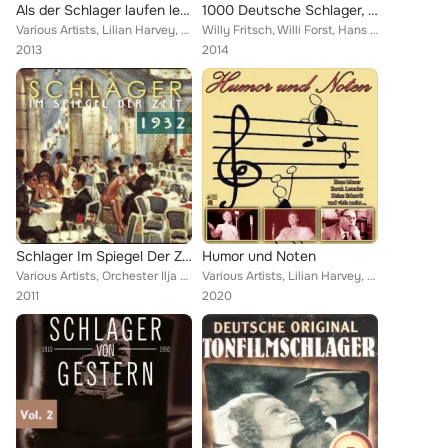
Als der Schlager laufen lernte, Vol. 4
1000 Deutsche Schlager, Vol. 8
Various Artists, Lilian Harvey, Geschwister Haas, Orchester Marek Weber, Gitta Alpar, Lewis Ruth Band, Marta Eggerth, Charles Ku...
Willy Fritsch, Willi Forst, Hans Albers, Leo Moll, Lilian Harvey, Heinz Rühmann, Fritsch, Willy, Siegfried Arno, Marta Eggerth, ...
2013
2014
Schlager Im Spiegel Der Zeit – 1932
Humor und Noten
Various Artists, Orchester Ilja Livschakoff, Orchester Hans Schindler, Orchester Eduard Künneke, Claire Waldoff, Comedian Harmon...
Various Artists, Lilian Harvey, Trude Hesterberg, Willi Fritsch, Sleeping Bull, Heinz Erhardt, Heinz Rühmann, Die Strandkrebse, ...
2011
2020