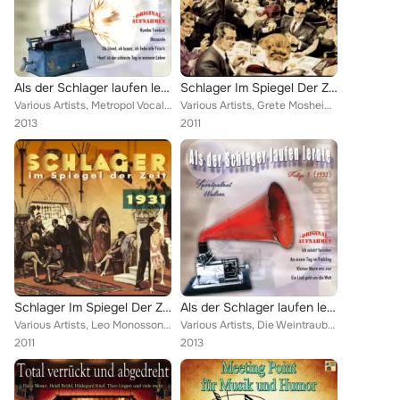
Als der Schlager laufen lernte, Vol. 7
Schlager Im Spiegel Der Zeit – 1930
Various Artists, Metropol Vocalisten, Die Dominos, Willy Fritsch, Pola Negri, Marta Eggerth, Käthe Kühl & Kurt Mühlhardt, Willi ...
Various Artists, Grete Mosheim, am Steinway-Flügel: Friedrich Hollaender, Ltg.: Frieder Weißmann, Orchester Paul Godwin, Marlene...
2013
2011
Schlager Im Spiegel Der Zeit - 1931
Als der Schlager laufen lernte, Vol. 5
Various Artists, Leo Monosson, Orchester Ben Berlin, Rosy Barsony und Harald Paulsen, Orchester des Metropol-Theaters Berlin, Lt...
Various Artists, Die Weintraubs, Harald Paulsen, Renate Müller, Willi Fritsch, Eric Harden, Alexander Fleßburg, Magda Schneider,...
2011
2013