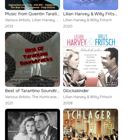
Music from Quentin Taratino Movies (Original Recordings)
Lilian Harvey & Willy Fritsch: Ultimate Star Collection
Various Artists, Lilian Harvey, Esquivel, Dick Dale and His Del-Tones, Charlie Feathers, Zarah Leander, Faron Young, Link Wray, ...
Lilian Harvey & Willy Fritsch
2013
2020
Best of Tarantino Soundtracks
Glückskinder
Various Artists, The Hurricanes, Lillian Harvey, Charlie Feathers, Booker T. & the M.G.'s, Dee Clark, Zarah Leander, The Centuri...
Lilian Harvey & Willy Fritsch
2021
2008