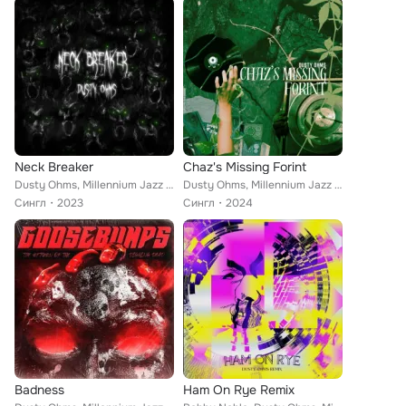
Neck Breaker
Chaz's Missing Forint
Dusty Ohms, Millennium Jazz Music
Dusty Ohms, Millennium Jazz Music
Сингл
2023
Сингл
2024
Badness
Ham On Rye Remix