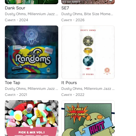
Dank Sour
SE7
Dusty Ohms, Millennium Jazz Music
Dusty Ohms, Bite Size Moments, Millennium Jazz Music
Сингл
2024
Сингл
2026
Toe Tap
It Pours
Dusty Ohms, Millennium Jazz Music
Dusty Ohms, Millennium Jazz Music
Сингл
2021
Сингл
2022