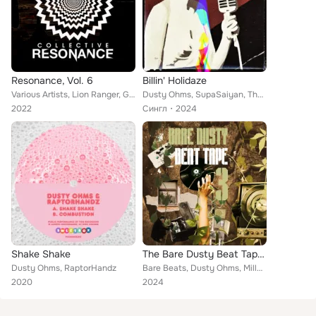
Resonance, Vol. 6
Billin' Holidaze
Various Artists, Lion Ranger, Gadget, RDubz, Fat Rocky 50's, Potato Moons, DasGoods, ManOfTheDown, Blitz AKA Beatter, Fen Guo, B...
Dusty Ohms, SupaSaiyan, The Jazz Jousters
2022
Сингл
2024
Shake Shake
The Bare Dusty Beat Tape 3
Dusty Ohms, RaptorHandz
Bare Beats, Dusty Ohms, Millennium Jazz Music
2020
2024