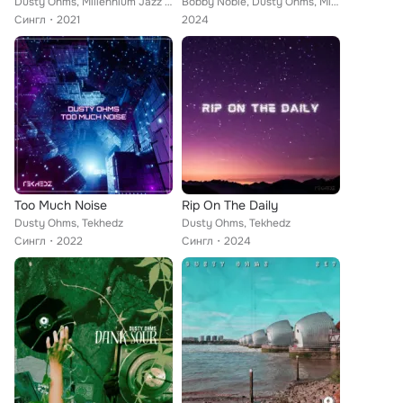
Dusty Ohms, Millennium Jazz Music
Bobby Noble, Dusty Ohms, Millennium Jazz Music
Сингл
2021
2024
Too Much Noise
Rip On The Daily
Dusty Ohms, Tekhedz
Dusty Ohms, Tekhedz
Сингл
2022
Сингл
2024