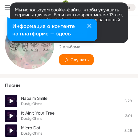
Войти
Мы используем cookie-файлы, чтобы улучшить
сервисы для вас. Если ваш возраст менее 13 лет,
настроить cookie-файлы должен ваш законный
представитель.
Больше информации
Исполнитель
Информация о контенте
Разрешить все
Настроить
на платформе — здесь
Dusty Ohms
2 альбома
Слушать
Песни
Napalm Smile
3:28
Dusty Ohms
It Ain't Your Tree
3:01
Dusty Ohms
Micro Dot
3:26
Dusty Ohms