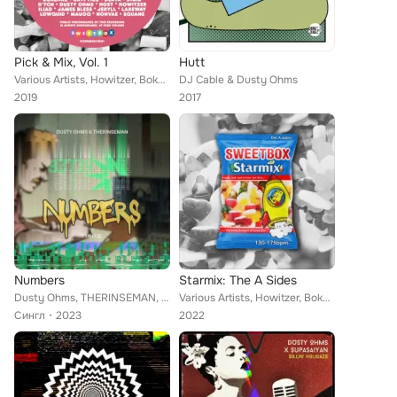
Pick & Mix, Vol. 1
Hutt
Various Artists, Howitzer, Bokehnz, D'TCH, HØST, Digid, Dexta, Lakeway, James Bless, Squane, Jekyll, Noh Vae, Lowquid, Iliad, Du...
DJ Cable & Dusty Ohms
2019
2017
Numbers
Starmix: The A Sides
Dusty Ohms, THERINSEMAN, Tekhedz
Various Artists, Howitzer, Bokehnz, Mani Festo, D'TCH, HØST, Type, Kije, K Super, Dexta, Luke Sentric, Lakeway, James Bless, Cry...
Сингл
2023
2022