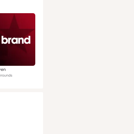
ven
rounds