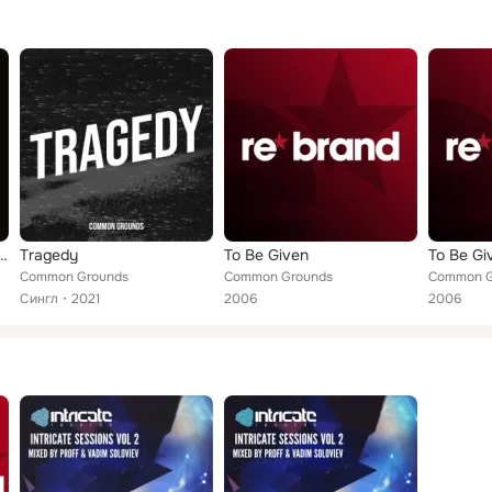
en (Alexey Sonar Remix)
Tragedy
To Be Given
To Be Gi
Common Grounds
Common Grounds
Common G
Сингл
2021
2006
2006