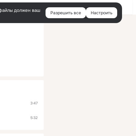
Помощь
Войти
й
e-файлы должен ваш
Разрешить все
Настроить
Правая
колонка
3:47
5:32