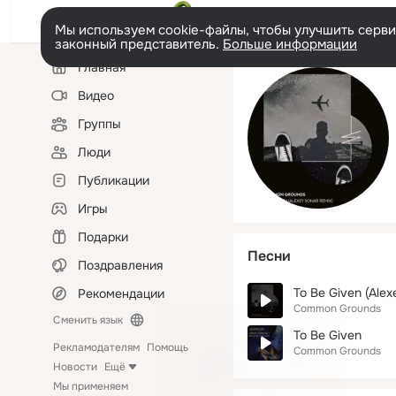
Мы используем cookie-файлы, чтобы улучшить сервис
законный представитель.
Больше информации
Левая
Главная
колонка
Видео
Группы
Люди
Публикации
Игры
Подарки
Песни
Поздравления
To Be Given (Alex
Рекомендации
Common Grounds
Сменить язык
To Be Given
Рекламодателям
Помощь
Common Grounds
Новости
Ещё
Мы применяем