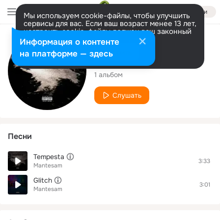
Войти
Мы используем cookie-файлы, чтобы улучшить
сервисы для вас. Если ваш возраст менее 13 лет,
настроить cookie-файлы должен ваш законный
представитель.
Больше информации
Исполнитель
Информация о контенте
Разрешить все
Настроить
на платформе — здесь
Mantesam
1 альбом
Слушать
Песни
Tempesta
3:33
Mantesam
Glitch
3:01
Mantesam