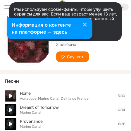
Войти
Мы используем cookie-файлы, чтобы улучшить
сервисы для вас. Если ваш возраст менее 13 лет,
настроить cookie-файлы должен ваш законный
представитель.
Больше информации
Исполнитель
Информация о контенте
Разрешить все
Настроить
на платформе — здесь
Marino Canal
3 альбома
Слушать
Песни
Home
5:30
Adriatique
Marino Canal
Delhia de France
Dreamt of Tomorrow
6:34
Marino Canal
Provenance
6:26
Marino Canal