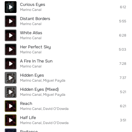
Curious Eyes
6:12
Marino Canal
Distant Borders
5:55
Marino Canal
White Atlas
6:28
Marino Canal
Her Perfect Sky
5:03
Marino Canal
A Fire In The Sun
7:28
Marino Canal
Hidden Eyes
7:37
Marino Canal
Miguel Payda
Hidden Eyes (Mixed)
5:21
Marino Canal
Miguel Payda
Reach
6:21
Marino Canal
David O'Dowda
Half Life
3:51
Marino Canal
David O'Dowda
Radiance