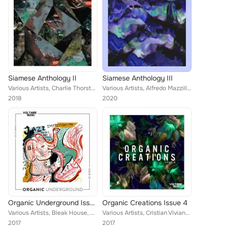
Siamese Anthology II
Siamese Anthology III
Various Artists, Charlie Thorstenson, Adriatique, Glowal, SOEL, Marino Canal
Various Artists, Alfredo Mazzilli, In Anima, Adriatique, Evans, Losless, Yotto, Remcord, ENØS, Marino Canal
2018
2020
Organic Underground Issue 25
Organic Creations Issue 4
Various Artists, Bleak House, Gruuve, T.M.A, Darius Syrossian, The YellowHeads, Kasey Kaotto, Zugzwang, Matt Tanner, Beatamines,...
Various Artists, Cristian Viviano, Kydus, Martin Eyerer, Ackermann, Craig Walker, Szkatulski, Kosmalski, Tarde, Ben Teufel, Tenn...
2017
2017