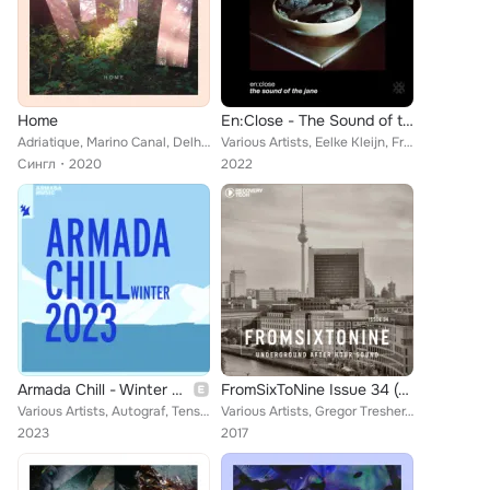
Home
En:Close - The Sound of the Jane
Adriatique, Marino Canal, Delhia De France
Various Artists, Eelke Kleijn, Franc Fala, Anfisa Letyago, Kajan Chow, Sebastian Mullaert, Durante, DJ Oyster, Marino Canal, Sue...
Сингл
2020
2022
Armada Chill - Winter 2023
FromSixToNine Issue 34 (Underground after hour sound)
Various Artists, Autograf, Tensnake, ARTO, Nik Alevizos, Nicholas Gunn, Marino Canal, LUVE, Pablo Nouvelle, Madebyme, French Bra...
Various Artists, Gregor Tresher, Guy Gerber, Stefano Noferini, Metodi Hristov, Sable Sheep, Robert Owens, Nerdjack, Alexander Au...
2023
2017