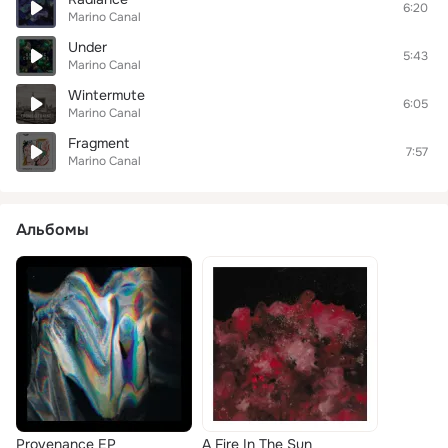
6:20
Marino Canal
Under
5:43
Marino Canal
Wintermute
6:05
Marino Canal
Fragment
7:57
Marino Canal
Альбомы
Provenance EP
A Fire In The Sun