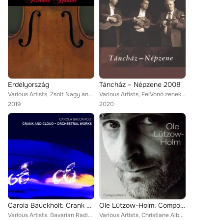
Erdélyország
Táncház – Népzene 2008
Various Artists, Zsolt Nagy and Albert Mohácsy and András Vavrinecz and Marianna Majorosi and Zoltán Porteleki, Zsolt Nagy and A...
Various Artists, FelVonó zenekar, BaHorKa és a Hírös zenekar, Éva Takács, Csevergő énekegyüttes, Nóri Kovács, Fondor Műhely, Sut...
2019
2020
Carola Bauckholt: Crank and Cloud - Orchestral Works
Ole Lützow-Holm: Compositions
Various Artists, Bavarian Radio Symphony Orchestra, David Cordier, Truike van der Poel, WDR Symphony Orchestra, Salome Kammer, F...
Various Artists, Christiane Albert & Thomas Fichter, Love Derwinger, Anna Lindal, Kammarensemblen & B Tommy Andersson, Ensemble ...