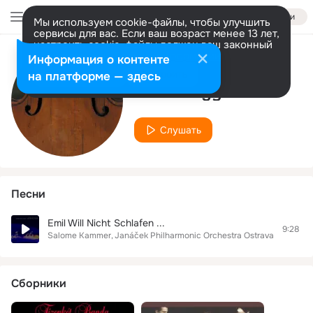
Войти
Мы используем cookie-файлы, чтобы улучшить
сервисы для вас. Если ваш возраст менее 13 лет,
настроить cookie-файлы должен ваш законный
представитель.
Больше информации
Информация о контенте
Исполнитель
Разрешить все
Настроить
на платформе — здесь
Zsolt Nagy
Слушать
Песни
Emil Will Nicht Schlafen ...
9:28
Salome Kammer
Janáček Philharmonic Orchestra Ostrava
Zsolt Na
Сборники