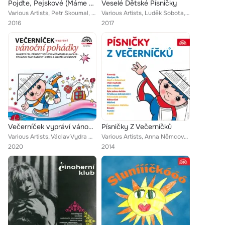
Pojďte, Pejskové (Máme Rádi Zvířata)
Veselé Dětské Písničky
Various Artists, Petr Skoumal, Jan Hrubý, Vladimír Kulhánek, Skupina Františka Ringo Čecha, Spolužáci, Libuše Šafránková, Zdeněk...
Various Artists, Luděk Sobota, Rony Marton, Michaela Hanušová, Skupina Františka Ringo Čecha, Buřinky a Berušky Petra Dudeška, V...
2016
2017
Večerníček vypráví vánoční pohádky
Písničky Z Večerníčků
Various Artists, Václav Vydra ml., Vladimír Kaše, Jitka Molavcová, Josef Dvořák, Vojtěch Kotek, Jiřina Bohdalová, Karel Gott, Ba...
Various Artists, Anna Němcová, Kateřina Odarčenková, František Masopust, Tereza Tobiášová, Veronika Tůmová, Petr Skoumal, dětský...
2020
2014