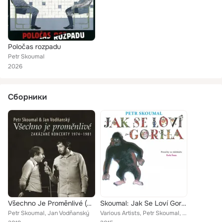
Poločas rozpadu
Petr Skoumal
2026
Сборники
Všechno Je Proměnlivé (Zakázané Koncerty 1974-1981)
Skoumal: Jak Se Loví Gorila (Písničky Ze Slabikáře Pavla Šruta)
Petr Skoumal, Jan Vodňanský
Various Artists, Petr Skoumal, Hana Horká, Ilona Svobodová, Petr Skoumal, Lubor Šonka, Petr Skoumal, Adéla Bubníková, Petr Skoum...