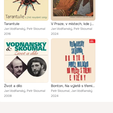
Tarantule
V Praze, v místech, kde jsou Kotce
Jan Vodňanský, Petr Skoumal
Jan Vodňanský, Petr Skoumal
2016
2024
Život a dílo
Bonton, Na výletě s třemi Evženy, Pověz, miláčku
Jan Vodňanský, Petr Skoumal
Petr Skoumal, Jan Vodňanský
2008
2024