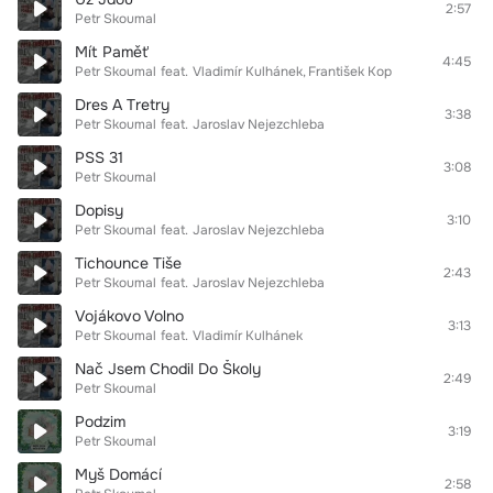
2:57
Petr Skoumal
Mít Paměť
4:45
Petr Skoumal
feat.
Vladimír Kulhánek
František Kop
Dres A Tretry
3:38
Petr Skoumal
feat.
Jaroslav Nejezchleba
PSS 31
3:08
Petr Skoumal
Dopisy
3:10
Petr Skoumal
feat.
Jaroslav Nejezchleba
Tichounce Tiše
2:43
Petr Skoumal
feat.
Jaroslav Nejezchleba
Vojákovo Volno
3:13
Petr Skoumal
feat.
Vladimír Kulhánek
Nač Jsem Chodil Do Školy
2:49
Petr Skoumal
Podzim
3:19
Petr Skoumal
Myš Domácí
2:58