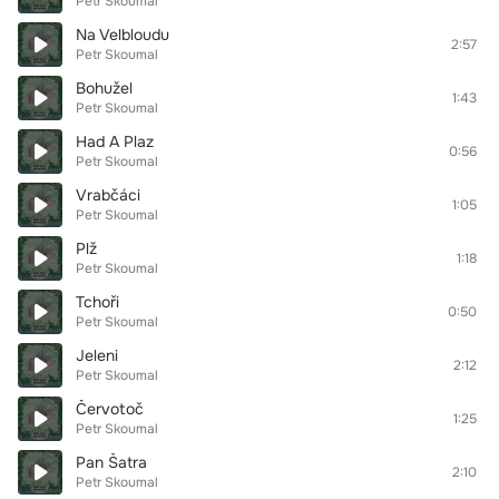
Petr Skoumal
Na Velbloudu
2:57
Petr Skoumal
Bohužel
1:43
Petr Skoumal
Had A Plaz
0:56
Petr Skoumal
Vrabčáci
1:05
Petr Skoumal
Plž
1:18
Petr Skoumal
Tchoři
0:50
Petr Skoumal
Jeleni
2:12
Petr Skoumal
Červotoč
1:25
Petr Skoumal
Pan Šatra
2:10
Petr Skoumal