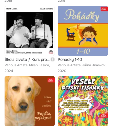
2018
2015
Škola života / Kurs pro začátečníky, starší a pokročilé
Pohádky 1-10
Various Artists, Milan Lasica, Ljuba Hermanová, Jiří Štědroň, Charleston Serenaders, Jaroslav Gradwohl, Václav Kopta, Jiří Dědeč...
Various Artists, Jiřina Jirásková, František Smolík, Vlastimil Brodský, Mahulena Bočanová, Jiří Ornest, Julie Charvátová, Lubomí...
2024
2020