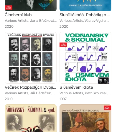
Činoherní klub
Sluníííííčkóóó. Pohádky o sluníčku pro nejmenší
Various Artists, Jana Břežková, Jiří Hálek, Josef Somr, Jan Kačer, Jaroslav Wagner, Josef Vondráček, Nina Divíšková, Jiří Kodet,...
Various Artists, Václav Vydra ml., Milivoj Uzelac, Vlastimil Brodský, Marek Libert, Jitka Molavcová, Libuše Šafránková, Václav N...
2020
2020
Večírek Rozpadlých Dvojic (Vodňanský, Skoumal, Burian, Dědeček)
S úsměvem idiota
Various Artists, Jiří Dědeček, Jan Burian, Jiří Dědeček, Petr Skoumal, Jan Vodňanský, Jan Burian, Karel Babuljak, Jan Vodňanský,...
Various Artists, Petr Skoumal, Jan Vodňanský, Miloslav Štibich, Táňa Fischerová
2010
1997