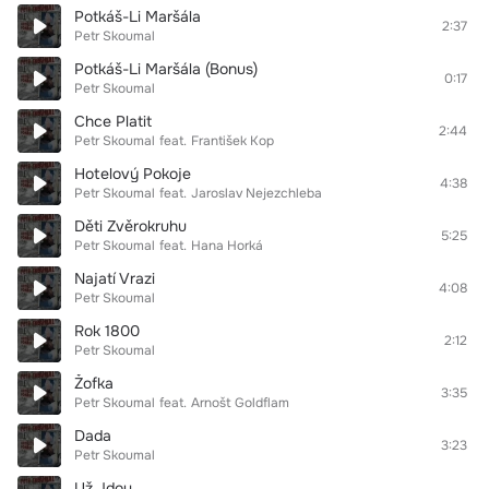
Potkáš-Li Maršála
2:37
Petr Skoumal
Potkáš-Li Maršála (Bonus)
0:17
Petr Skoumal
Chce Platit
2:44
Petr Skoumal
feat.
František Kop
Hotelový Pokoje
4:38
Petr Skoumal
feat.
Jaroslav Nejezchleba
Děti Zvěrokruhu
5:25
Petr Skoumal
feat.
Hana Horká
Najatí Vrazi
4:08
Petr Skoumal
Rok 1800
2:12
Petr Skoumal
Žofka
3:35
Petr Skoumal
feat.
Arnošt Goldflam
Dada
3:23
Petr Skoumal
Už Jdou