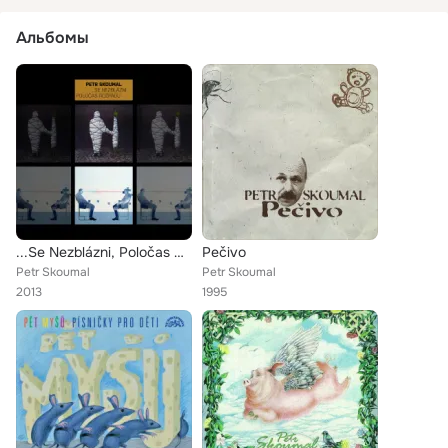
Альбомы
...Se Nezblázni, Poločas Rozpadu
Pečivo
Petr Skoumal
Petr Skoumal
2013
1995