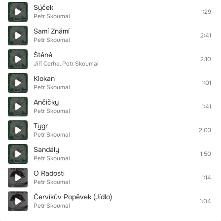
Sýček
1:29
Petr Skoumal
Samí Známí
2:41
Petr Skoumal
Štěně
2:10
Jiří Cerha
Petr Skoumal
Klokan
1:01
Petr Skoumal
Ančičky
1:41
Petr Skoumal
Tygr
2:03
Petr Skoumal
Sandály
1:50
Petr Skoumal
O Radosti
1:14
Petr Skoumal
Červíkův Popěvek (Jídlo)
1:04
Petr Skoumal