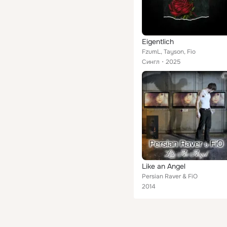
Eigentlich
FzumL, Tayson, Fio
Сингл
2025
Like an Angel
Persian Raver & FiO
2014