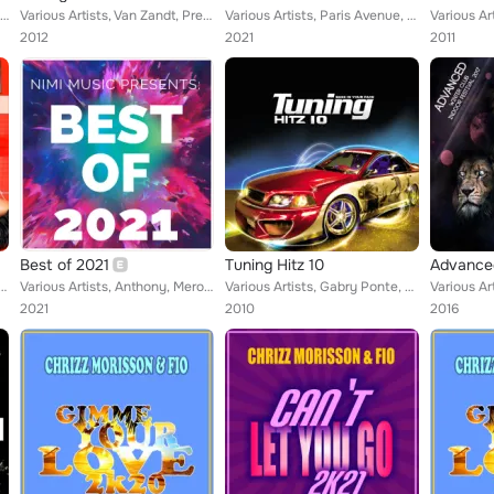
Various Artists, Roy Gates, Fio, Lene Alexandra, DJ Andi, Natural Born Grooves, Tina Bride, Deep Zone, Trafassi, Yarabi, DJ Jean...
Various Artists, Van Zandt, Pretty Boys From Saint Tropez, Wilde Project, Luciana, DJ Rebel, Viani, Fio, Loona, Lt Wee, Hardwell...
Various Artists, Paris Avenue, Chrizz Morisson, Crush + Alexandra, Javiera, Future Tiny Wave, Dave Leatherman, Alex Barattini, W...
2012
2021
2011
Best of 2021
Tuning Hitz 10
 Damien S feat. Lee Thomas, Scotty, Tosch, The Partysquad Vs Afrojack, Housemaxx & Dd2 vs. Rudy ...
Various Artists, Anthony, Merovingio Deejay, Solid Deaz, Chrizz Morisson, Blip, Eima, Pete D Moore, Simon Pagliari, DJ Dutch, Jo...
Various Artists, Gabry Ponte, Alicia, Larry Ray, Karin Nági, Syndicate Of L.A.W., Cristina Spatar, Fio, No Artists No Tracks, Al...
2021
2010
2016