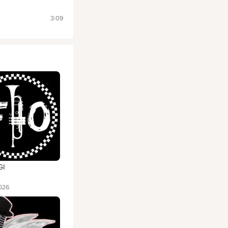
3:09
GI
026