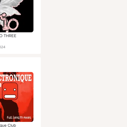
O THREE
024
ique Club