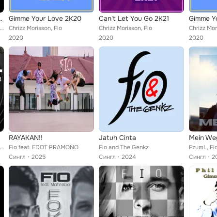
Rinaldo Montezz
Gimme Your Love 2K20
Can't Let You Go 2K21
Gimme Y
Various Artists, Alicia, Simmons feat. Fio, Ragga Soldiers feat. Ras Abraham, Zoe, Polis & Les Helleniques, Female In2ition, Dir...
Chrizz Morisson, Fio
Chrizz Morisson, Fio
Chrizz Mor
2020
2020
2020
RAYAKAN!!
Jatuh Cinta
Mein We
Various Artists, Kalwi, Remi, Alicia, Jazz-M, The Shrink, Laurent David, DJ Rabano, Fio, Szeifert, Chiffon, A-Round, Dj Miller, ...
Fio feat. EDOT PRAMONO
Fio and The Genkz
FzumL, Fi
Сингл
2025
Сингл
2024
Сингл
2