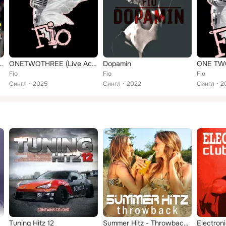
Acoustic Version)
ONETWOTHREE (Live Accoustic)
Dopamin
ONE TW
Fio
Fio
Fio
Сингл
2025
Сингл
2022
Сингл
2
Tuning Hitz 12
Summer Hitz - Throwback (6)
Electron