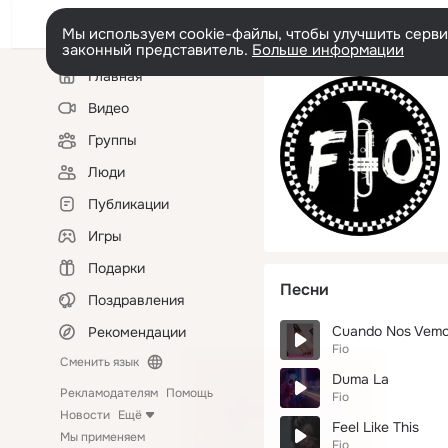
Мы используем cookie-файлы, чтобы улучшить сервис
законный представитель.
Больше информации
Левая
Главная
колонка
Видео
Группы
Люди
Публикации
Игры
Подарки
Песни
Поздравления
Cuando Nos Vem
Рекомендации
Fio
Сменить язык
Duma La
Рекламодателям
Помощь
Fio
Новости
Ещё
Feel Like This
Мы применяем
Fio