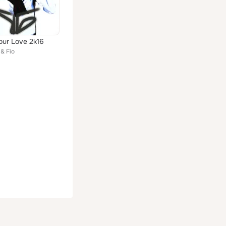
ur Love 2k16
 & Fio