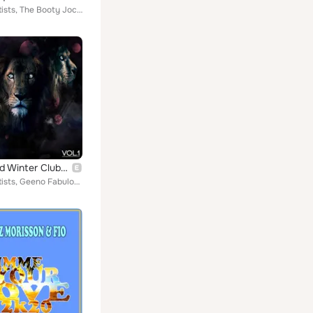
Various Artists, The Booty Jocks, Red 5, Nick Austin, Simmons feat. Fio, Swintee, Marc Reason, Jay Jay, DJ Diavolo, Housemaxx & ...
Advanced Winter Club Festival 2017, Vol. 1
Various Artists, Geeno Fabulous & Crew 7, Robin Rush, Deep.Spirit, Phil Giava & Fio, Global Club League, Móntrice Project, Brain...