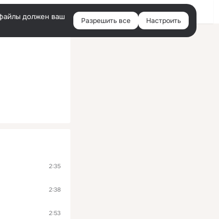
Помощь
Войти
й
e-файлы должен ваш
Разрешить все
Настроить
Правая
колонка
2:35
2:38
2:53