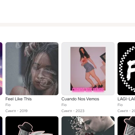
Feel Like This
Cuando Nos Vemos
LAGI-LA
Fio
Fio
Fio
Сингл
2019
Сингл
2023
Сингл
2