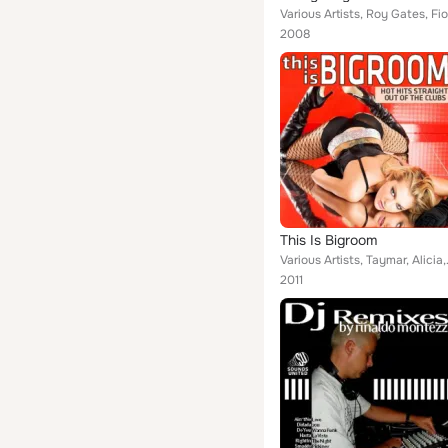
2008
This Is Bigroom
Various Artists, Taymar, Alicia,
2011