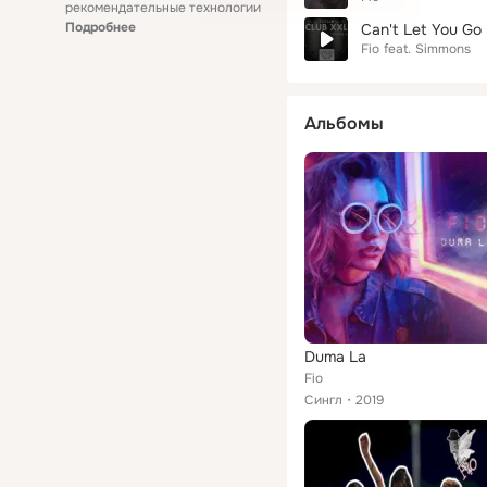
рекомендательные технологии
Подробнее
Can't Let You Go
Fio
feat.
Simmons
Альбомы
Duma La
Fio
Сингл
2019