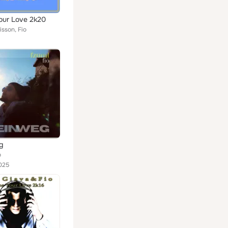
our Love 2k20
isson, Fio
g
o
025