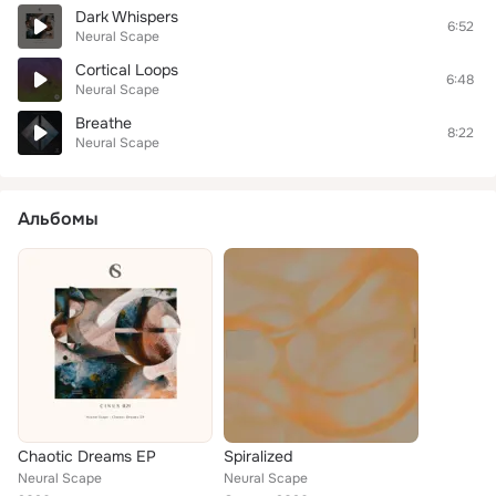
Dark Whispers
6:52
Neural Scape
Cortical Loops
6:48
Neural Scape
Breathe
8:22
Neural Scape
Альбомы
Chaotic Dreams EP
Spiralized
Neural Scape
Neural Scape