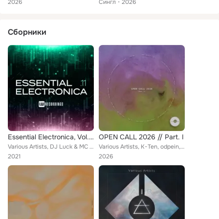
2026
Сингл
2026
Сборники
Essential Electronica, Vol. 11
OPEN CALL 2026 // Part. I
Various Artists, DJ Luck & MC Neat, Sebastian Mauro, Smokefade, North, AIRING, Alessandro Raguso, Stefan Thomas, LANTAO, Gotta, ...
Various Artists, K-Ten, odpein, Ignacio Oliveros, Modpsy, JO, SPR, Aimann, Tata Monique, Adri Malaki, Joemo Dub, Dee Lali, FAEA,...
2021
2026