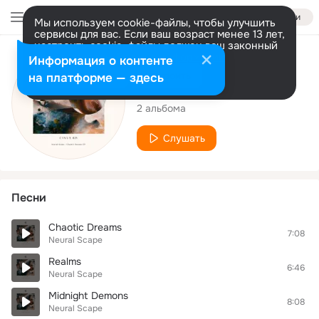
Войти
Мы используем cookie-файлы, чтобы улучшить
сервисы для вас. Если ваш возраст менее 13 лет,
настроить cookie-файлы должен ваш законный
представитель.
Больше информации
Исполнитель
Информация о контенте
Разрешить все
Настроить
на платформе — здесь
Neural Scape
2 альбома
Слушать
Песни
Chaotic Dreams
7:08
Neural Scape
Realms
6:46
Neural Scape
Midnight Demons
8:08
Neural Scape