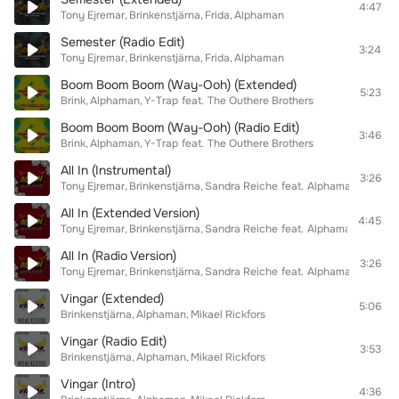
4:47
Tony Ejremar
Brinkenstjärna
Frida
Alphaman
Semester (Radio Edit)
3:24
Tony Ejremar
Brinkenstjärna
Frida
Alphaman
Boom Boom Boom (Way-Ooh) (Extended)
5:23
Brink
Alphaman
Y-Trap
feat.
The Outhere Brothers
Boom Boom Boom (Way-Ooh) (Radio Edit)
3:46
Brink
Alphaman
Y-Trap
feat.
The Outhere Brothers
All In (Instrumental)
3:26
Tony Ejremar
Brinkenstjärna
Sandra Reiche
feat.
Alphaman
All In (Extended Version)
4:45
Tony Ejremar
Brinkenstjärna
Sandra Reiche
feat.
Alphaman
All In (Radio Version)
3:26
Tony Ejremar
Brinkenstjärna
Sandra Reiche
feat.
Alphaman
Vingar (Extended)
5:06
Brinkenstjärna
Alphaman
Mikael Rickfors
Vingar (Radio Edit)
3:53
Brinkenstjärna
Alphaman
Mikael Rickfors
Vingar (Intro)
4:36