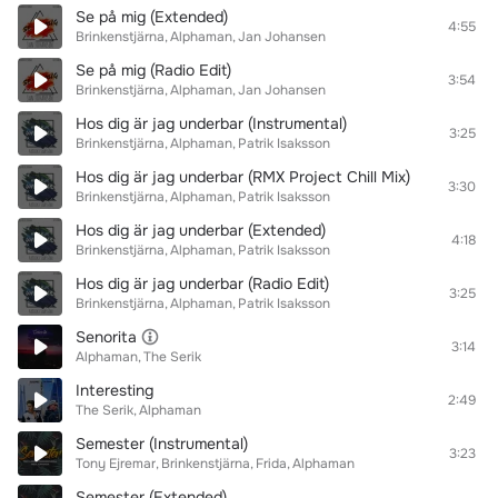
Se på mig (Extended)
4:55
Brinkenstjärna
Alphaman
Jan Johansen
Se på mig (Radio Edit)
3:54
Brinkenstjärna
Alphaman
Jan Johansen
Hos dig är jag underbar (Instrumental)
3:25
Brinkenstjärna
Alphaman
Patrik Isaksson
Hos dig är jag underbar (RMX Project Chill Mix)
3:30
Brinkenstjärna
Alphaman
Patrik Isaksson
Hos dig är jag underbar (Extended)
4:18
Brinkenstjärna
Alphaman
Patrik Isaksson
Hos dig är jag underbar (Radio Edit)
3:25
Brinkenstjärna
Alphaman
Patrik Isaksson
Senorita
3:14
Alphaman
The Serik
Interesting
2:49
The Serik
Alphaman
Semester (Instrumental)
3:23
Tony Ejremar
Brinkenstjärna
Frida
Alphaman
Semester (Extended)