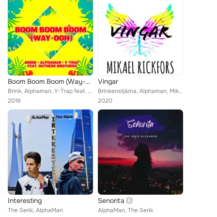
Boom Boom Boom (Way-Ooh)
Vingar
Brink, Alphaman, Y-Trap feat. Outhere Brothers
Brinkenstjärna, Alphaman, Mikael Rickfors
2019
2020
Interesting
Senorita
The Serik, AlphaMan
AlphaMan, The Serik