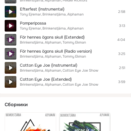
Brinkenstjärna
Alphaman
Mikael Rickfors
Efterfest (Instrumental)
2:58
Tony Ejremar
Brinkenstjärna
Alphaman
Pomperipossa
3:13
Tony Ejremar
Brinkenstjärna
Alphaman
För hennes ögons skull (Extended)
4:04
Brinkenstjärna
Alphaman
Tommy Ekman
För hennes ögons skull (Radio version)
3:25
Brinkenstjärna
Alphaman
Tommy Ekman
Cotton Eye Joe (Instrumental)
2:51
Brinkenstjärna
Alphaman
Cotton Eye Joe Show
Cotton Eye Joe (Extended)
3:59
Brinkenstjärna
Alphaman
Cotton Eye Joe Show
Сборники