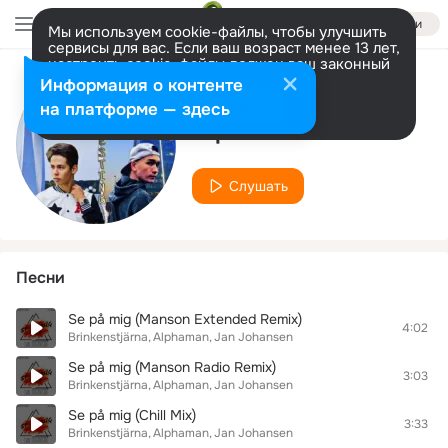
Войти
Мы используем cookie-файлы, чтобы улучшить
сервисы для вас. Если ваш возраст менее 13 лет,
настроить cookie-файлы должен ваш законный
представитель.
Больше информации
Информация о контенте
Исполнитель
Разрешить все
Настроить
на платформе — здесь
Alphaman
Слушать
Песни
Se på mig (Manson Extended Remix)
4:02
Brinkenstjärna
Alphaman
Jan Johansen
Se på mig (Manson Radio Remix)
3:03
Brinkenstjärna
Alphaman
Jan Johansen
Se på mig (Chill Mix)
3:33
Brinkenstjärna
Alphaman
Jan Johansen