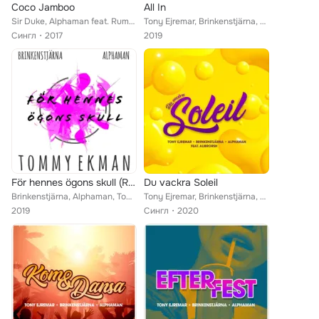
Coco Jamboo
All In
Sir Duke, Alphaman feat. Rumpunch
Tony Ejremar, Brinkenstjärna, Sandra Reiche feat. Alphaman
Сингл
2017
2019
För hennes ögons skull (Radio Version)
Du vackra Soleil
Brinkenstjärna, Alphaman, Tommy Ekman
Tony Ejremar, Brinkenstjärna, Alphaman feat. Alibrorsh
2019
Сингл
2020