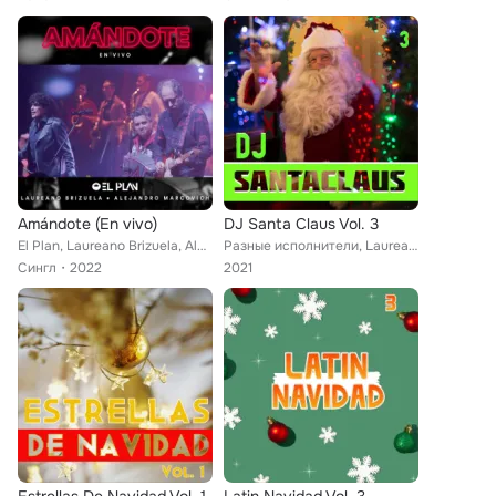
Amándote (En vivo)
DJ Santa Claus Vol. 3
El Plan, Laureano Brizuela, Alejandro Marcovich
Разные исполнители, Laureano Brizuela, Yuri, Arianna, Marcos Llunas, Manny Manuel, Manuel Carrasco, Kabah, Mijares, Il Volo, Luc...
Сингл
2022
2021