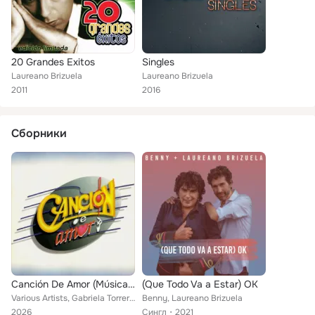
20 Grandes Exitos
Singles
Laureano Brizuela
Laureano Brizuela
2011
2016
Сборники
Canción De Amor (Música Original De La Telenovela)
(Que Todo Va a Estar) OK
Various Artists, Gabriela Torrero, Laureano Brizuela, Lorena Rojas, Mariana Seoane, Leticia Sabater, Eduardo Capetillo, Relacion...
Benny, Laureano Brizuela
2026
Сингл
2021