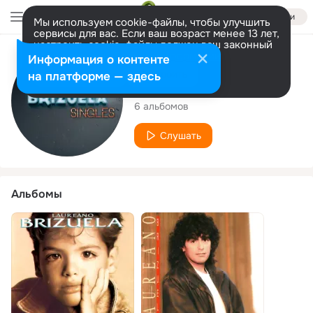
Войти
Мы используем cookie-файлы, чтобы улучшить
сервисы для вас. Если ваш возраст менее 13 лет,
настроить cookie-файлы должен ваш законный
представитель.
Больше информации
Исполнитель
Информация о контенте
Разрешить все
Настроить
на платформе — здесь
Laureano Brizuela
6 альбомов
Слушать
Альбомы