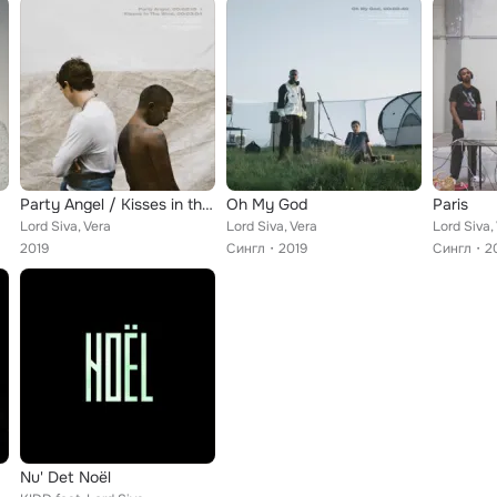
Party Angel / Kisses in the Wind
Oh My God
Paris
Lord Siva, Vera
Lord Siva, Vera
Lord Siva,
2019
Сингл
2019
Сингл
2
Nu' Det Noël