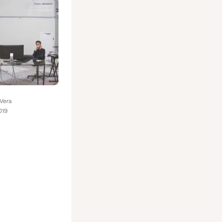
 Vera
019