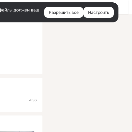
Помощь
Войти
й
e-файлы должен ваш
Разрешить все
Настроить
Правая
колонка
4:36