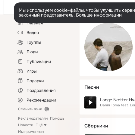
Мы используем cookie-файлы, чтобы улучшить сервис
законный представитель.
Больше информации
Левая
Главная
колонка
Видео
Группы
Люди
Публикации
Игры
Подарки
Песни
Поздравления
Lange Nætter Hvo
Рекомендации
Danni Toma
feat.
Lo
Сменить язык
Рекламодателям
Помощь
Новости
Ещё
Сборники
Мы применяем