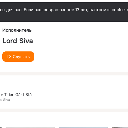
Русски
ы для вас. Если ваш возраст менее 13 лет, настроить cooki
Исполнитель
Lord Siva
Слушать
r Tiden Går I Stå
rd Siva