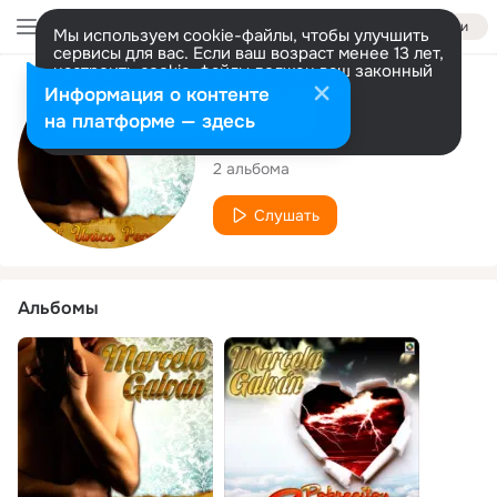
Войти
Мы используем cookie-файлы, чтобы улучшить
сервисы для вас. Если ваш возраст менее 13 лет,
настроить cookie-файлы должен ваш законный
представитель.
Больше информации
Исполнитель
Информация о контенте
Разрешить все
Настроить
на платформе — здесь
Marcela Galvan
2 альбома
Слушать
Альбомы