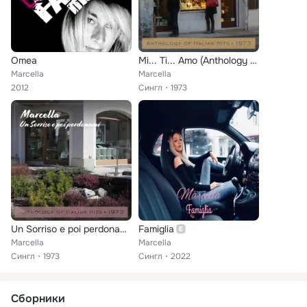
Omea
Mi... Ti... Amo (Anthology of Italian Hits 1973)
Marcella
Marcella
2012
Сингл
1973
Un Sorriso e poi perdonami (Anthology of Italian Hits 1973)
Famiglia
Marcella
Marcella
Сингл
1973
Сингл
2022
Сборники