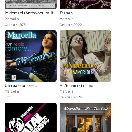
Io domani (Anthology of Italian Hits 1973)
Tränen
Marcella
Marcella
Сингл
1973
Сингл
2022
Un reale amore...
E t'innamori di me
Marcella
Marcella
2011
Сингл
2026