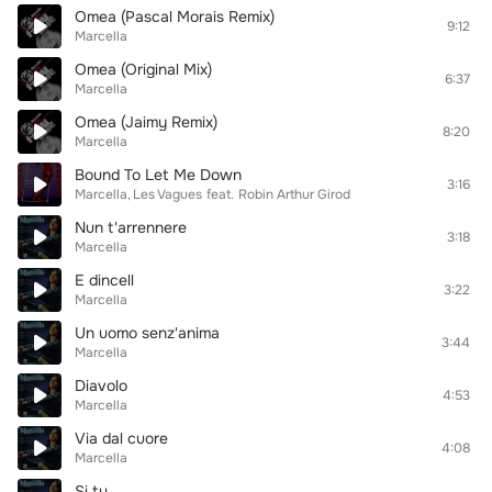
Omea (Pascal Morais Remix)
9:12
Marcella
Omea (Original Mix)
6:37
Marcella
Omea (Jaimy Remix)
8:20
Marcella
Bound To Let Me Down
3:16
Marcella
Les Vagues
feat.
Robin Arthur Girod
Nun t'arrennere
3:18
Marcella
E dincell
3:22
Marcella
Un uomo senz'anima
3:44
Marcella
Diavolo
4:53
Marcella
Via dal cuore
4:08
Marcella
Si tu