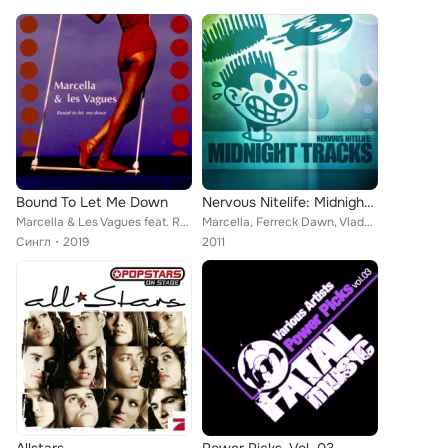
Bound To Let Me Down
Nervous Nitelife: Midnight Tracks
Marcella & Les Vagues feat. Robin Arthur Girod
Marcella, Ferreck Dawn, Vlada Asanin & D-Blaster, DMS12, Starkillers & Alex Sayz, Sick Elektrik
Сингл
2019
2011