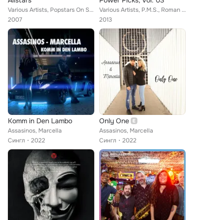
Allstars
Power Picks, Vol. 03
Various Artists, Popstars On Stage Allstars, Julian & Tialda [Popstars On Stage], Jenny & Irina [Popstars On Stage], Irina & Mar...
Various Artists, P.M.S., Roman Sweet, Mark Wells, Black Motif, Marcella, Jaimy, Ivan Flores, Jonaz Martinèz, Tom Brady, Fincessi
2007
2013
Komm in Den Lambo
Only One
Assasinos, Marcella
Assasinos, Marcella
Сингл
2022
Сингл
2022