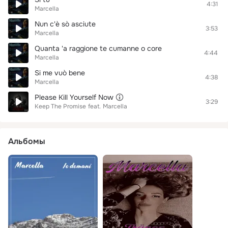
4:31
Marcella
Nun c'è sò asciute
3:53
Marcella
Quanta 'a raggione te cumanne o core
4:44
Marcella
Si me vuò bene
4:38
Marcella
Please Kill Yourself Now
3:29
Keep The Promise
feat.
Marcella
Альбомы