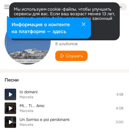
Войти
Мы используем cookie-файлы, чтобы улучшить
сервисы для вас. Если ваш возраст менее 13 лет,
настроить cookie-файлы должен ваш законный
представитель.
Больше информации
Исполнитель
Информация о контенте
Разрешить все
Настроить
на платформе — здесь
Marcella
8 альбомов
Слушать
Песни
Io domani
3:58
Marcella
Mi... Ti... Amo
4:08
Marcella
Un Sorriso e poi perdonami
3:00
Marcella