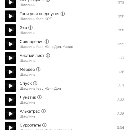
3:12
Шаолинь
Твои уши свернутся
2:31
Шаолинь
feat.
KOF
Эхо
2:31
Шаолинь
Совпадения
2:55
Шаолинь
feat.
Женя Дэп
Макдо
Чистый лист
1:27
Шаолинь
Мёрдер
1:36
Шаолинь
Спуск
3:17
Шаолинь
feat.
Женя Дэп
Лунатик
2:33
Шаолинь
Алькатрас
2:28
Шаолинь
Суррогаты
3:34