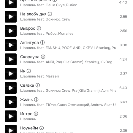
4:40
Шаолинь
feat.
Саша Скул
Рыбос
На злобу дня
2:55
Шаолинь
feat.
Эскимос Crew
Выброс
2:56
Шаолинь
feat.
Рыбос
Morralles
Антитуса
8:08
Шаолинь
feat.
FANSHU
POOF
ANRI
СКРУЧ
Stankey
Pra(Killa'Gr
Скорлупа
4:24
Шаолинь
feat.
ANRI
Pra(Killa'Gramm)
Stankey
KikDog
Ик
2:37
Шаолинь
feat.
Матвей
Связка
6:40
Шаолинь
feat.
Эскимос Crew
Pra(Killa'Gramm)
Aum Mrls
Н000Ж
Жизнь
6:43
Шаолинь
feat.
T1One
Саша Отягчающий
Andrew Skat
Umbrella M
Интро
2:06
Шаолинь
Ноунейм
2:35