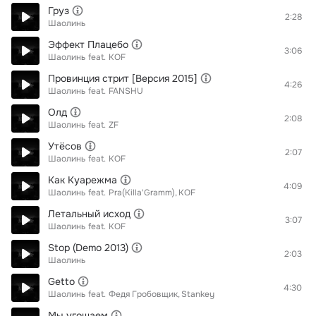
Груз
2:28
Шаолинь
Эффект Плацебо
3:06
Шаолинь
feat.
KOF
Провинция стрит [Версия 2015]
4:26
Шаолинь
feat.
FANSHU
Олд
2:08
Шаолинь
feat.
ZF
Утёсов
2:07
Шаолинь
feat.
KOF
Как Куарежма
4:09
Шаолинь
feat.
Pra(Killa'Gramm)
KOF
Летальный исход
3:07
Шаолинь
feat.
KOF
Stop (Demo 2013)
2:03
Шаолинь
Getto
4:30
Шаолинь
feat.
Федя Гробовщик
Stankey
Мы угощаем