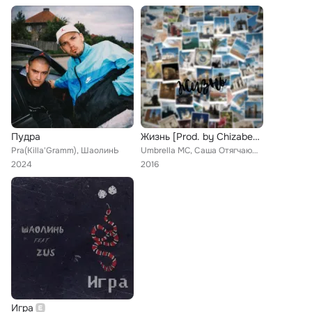
Пудра
Жизнь [Prod. by Chizabeat]
Pra(Killa'Gramm), ШаолинЬ
Umbrella MC, Саша Отягчающий, M.J. Marley, Andrew Skat, Гари Гудини feat. T1One, Шаолинь
2024
2016
Игра