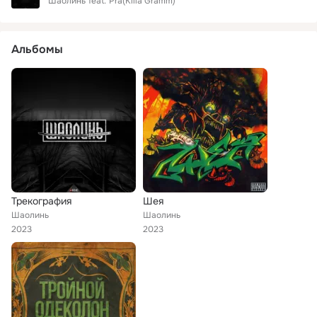
Шаолинь
feat.
Pra(Killa'Gramm)
Альбомы
Трекография
Шея
Шаолинь
Шаолинь
2023
2023