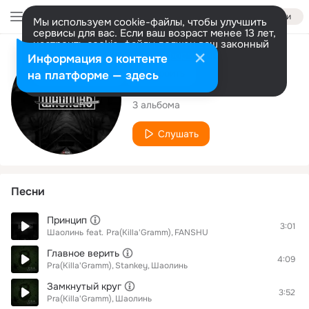
Войти
Мы используем cookie-файлы, чтобы улучшить
сервисы для вас. Если ваш возраст менее 13 лет,
настроить cookie-файлы должен ваш законный
представитель.
Больше информации
Исполнитель
Информация о контенте
Разрешить все
Настроить
на платформе — здесь
Шаолинь
3 альбома
Слушать
Песни
Принцип
3:01
Шаолинь
feat.
Pra(Killa'Gramm)
FANSHU
Главное верить
4:09
Pra(Killa'Gramm)
Stankey
Шаолинь
Замкнутый круг
3:52
Pra(Killa'Gramm)
Шаолинь