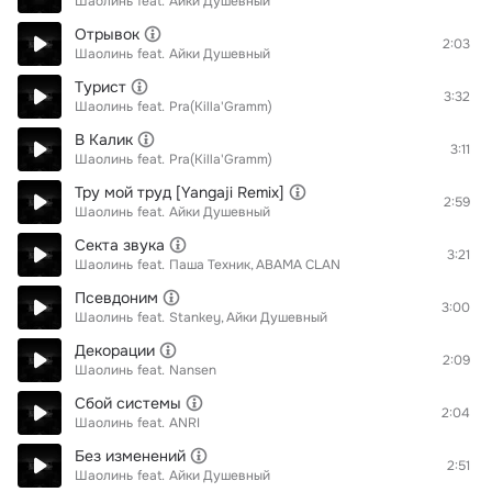
Шаолинь
feat.
Айки Душевный
Отрывок
2:03
Шаолинь
feat.
Айки Душевный
Турист
3:32
Шаолинь
feat.
Pra(Killa'Gramm)
В Калик
3:11
Шаолинь
feat.
Pra(Killa'Gramm)
Тру мой труд [Yangaji Remix]
2:59
Шаолинь
feat.
Айки Душевный
Секта звука
3:21
Шаолинь
feat.
Паша Техник
ABAMA CLAN
Псевдоним
3:00
Шаолинь
feat.
Stankey
Айки Душевный
Декорации
2:09
Шаолинь
feat.
Nansen
Сбой системы
2:04
Шаолинь
feat.
ANRI
Без изменений
2:51
Шаолинь
feat.
Айки Душевный