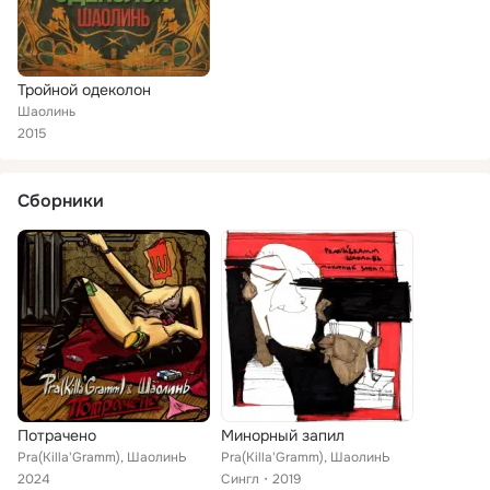
Тройной одеколон
Шаолинь
2015
Сборники
Потрачено
Минорный запил
Pra(Killa'Gramm), ШаолинЬ
Pra(Killa'Gramm), ШаолинЬ
2024
Сингл
2019