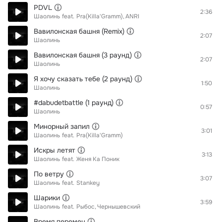
PDVL
2:36
Шаолинь
feat.
Pra(Killa'Gramm)
ANRI
Вавилонская башня (Remix)
2:07
Шаолинь
Вавилонская башня (3 раунд)
2:07
Шаолинь
Я хочу сказать тебе (2 раунд)
1:50
Шаолинь
#dabudetbattle (1 раунд)
0:57
Шаолинь
Минорный запил
3:01
Шаолинь
feat.
Pra(Killa'Gramm)
Искры летят
3:13
Шаолинь
feat.
Женя Ка Поник
По ветру
3:07
Шаолинь
feat.
Stankey
Шарики
3:59
Шаолинь
feat.
Рыбос
Чернышевский
Время перемен