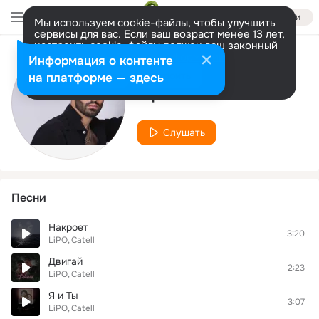
Войти
Мы используем cookie-файлы, чтобы улучшить
сервисы для вас. Если ваш возраст менее 13 лет,
настроить cookie-файлы должен ваш законный
представитель.
Больше информации
Информация о контенте
Исполнитель
Разрешить все
Настроить
на платформе — здесь
Lipo
Слушать
Песни
Накроет
3:20
LiPO
Catell
Двигай
2:23
LiPO
Catell
Я и Ты
3:07
LiPO
Catell