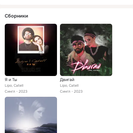
Сборники
Я и Ты
Двигай
Lipo, Catell
Lipo, Catell
Сингл
2023
Сингл
2023