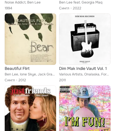
Noise Addict, Ben Lee
Ben Lee feat. Georgia Maq
1994
Сингл
2022
Beautiful Flirt
Dim Mak Indie Vault Vol. 1
Ben Lee, Ione Skye, Jack Graddis
Various Artists, Onalaska, Foreign Born, Scanners, Annie, dios (malos), Whirlwind Heat, Sean Na Na, Pony Up!, New Ivory, The Dea...
Сингл
2012
2011