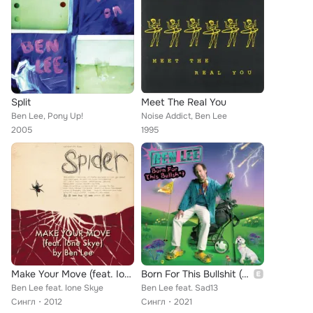
Split
Meet The Real You
Ben Lee, Pony Up!
Noise Addict, Ben Lee
2005
1995
Make Your Move (feat. Ione Skye)
Born For This Bullshit (feat. Sad13)
Ben Lee feat. Ione Skye
Ben Lee feat. Sad13
Сингл
2012
Сингл
2021