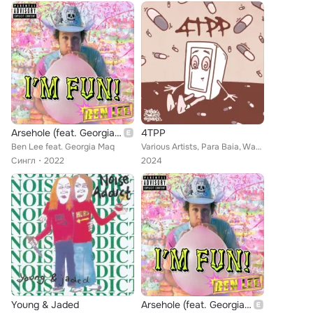
Arsehole (feat. Georgia Maq)
4TPP
Ben Lee feat. Georgia Maq
Various Artists, Para Baia, Waxtek, T.Herr, Fosters Top, Hasch, Fourtwenty Sound, Gesture, Ubahnrider, EDBOY, Austin Crumpley, I...
Сингл
2022
2024
Young & Jaded
Arsehole (feat. Georgia Maq)