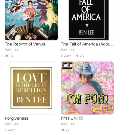
The Rebirth of Venus
The Fall of America (Acoustic)
Ben Lee
Ben Lee
2015
Сингл
2025
Forgiveness
I’M FUN!
Ben Lee
Ben Lee
Сингл
2022