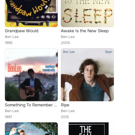
Grandpaw Would
Awake Is the New Sleep
Ben Lee
Ben Lee
1995
2005
Something To Remember Me By
Ripe
Ben Lee
Ben Lee
1997
2015