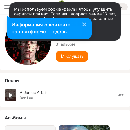
Войти
Мы используем cookie-файлы, чтобы улучшить
сервисы для вас. Если ваш возраст менее 13 лет,
настроить cookie-файлы должен ваш законный
представитель.
Больше информации
Исполнитель
Информация о контенте
Разрешить все
Настроить
на платформе — здесь
Ben Lee
31 альбом
Слушать
Песни
A James Affair
4:31
Ben Lee
Альбомы