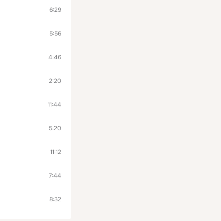
6:29
5:56
4:46
2:20
11:44
5:20
11:12
7:44
8:32