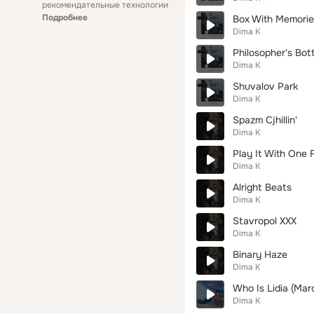
рекомендательные технологии
Подробнее
Box With Memorie
Dima K
Philosopher's Bott
Dima K
Shuvalov Park
Dima K
Spazm Cjhillin'
Dima K
Play It With One 
Dima K
Alright Beats
Dima K
Stavropol XXX
Dima K
Binary Haze
Dima K
Who Is Lidia (Mar
Dima K