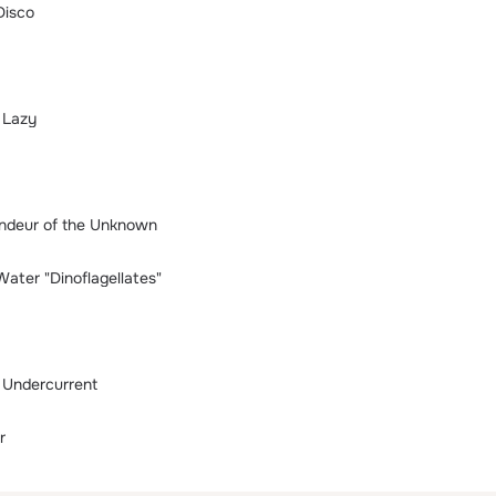
Disco
 Lazy
ndeur of the Unknown
Water "Dinoflagellates"
e Undercurrent
r