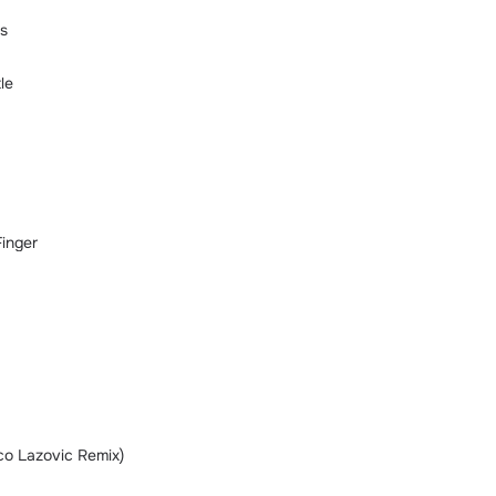
s
le
Finger
co Lazovic Remix)