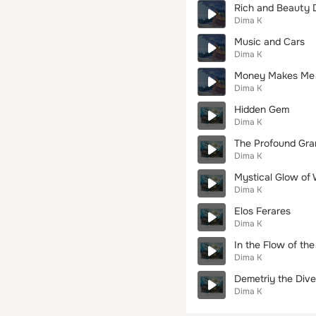
Rich and Beauty 
Dima K
Music and Cars
Dima K
Money Makes Me
Dima K
Hidden Gem
Dima K
The Profound Gra
Dima K
Mystical Glow of 
Dima K
Elos Ferares
Dima K
In the Flow of th
Dima K
Demetriy the Dive
Dima K