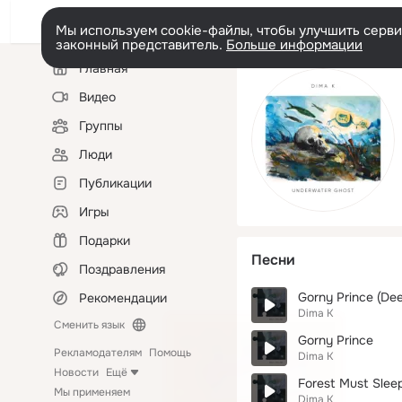
Мы используем cookie-файлы, чтобы улучшить сервис
законный представитель.
Больше информации
Левая
Главная
колонка
Видео
Группы
Люди
Публикации
Игры
Подарки
Песни
Поздравления
Gorny Prince (De
Рекомендации
Dima K
Сменить язык
Gorny Prince
Рекламодателям
Помощь
Dima K
Новости
Ещё
Forest Must Slee
Мы применяем
Dima K