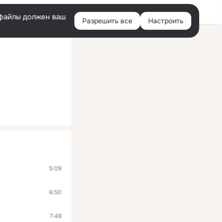
Помощь
Войти
й
e-файлы должен ваш
Разрешить все
Настроить
Правая
колонка
5:09
6:50
7:48