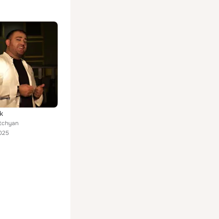
k
tchyan
025