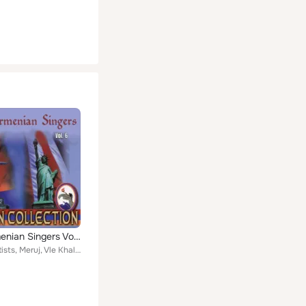
Best Armenian Singers Vol. 6
Various Artists, Meruj, Vle Khaloyan, Erna Hambartsumyan, Hovhannes Vardanyan, Gevorg Yeghiazaryan, Karen Mkrtchyan, Gagik Gevor...