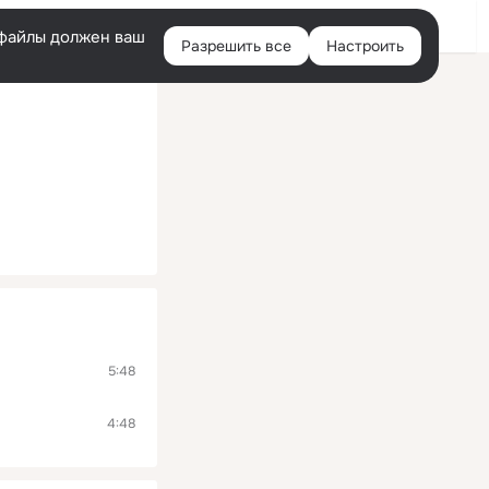
Помощь
Войти
й
e-файлы должен ваш
Разрешить все
Настроить
Правая
колонка
5:48
4:48