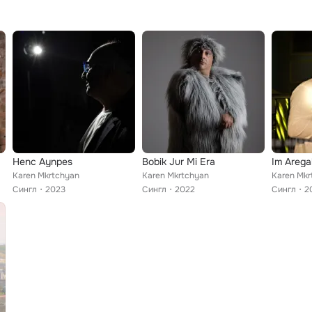
Henc Aynpes
Bobik Jur Mi Era
Im Arega
Karen Mkrtchyan
Karen Mkrtchyan
Karen Mkr
Сингл
2023
Сингл
2022
Сингл
2