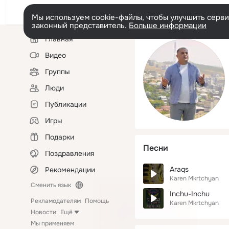
Мы используем cookie-файлы, чтобы улучшить сервис
законный представитель.
Больше информации
Левая
Главная
колонка
Видео
Группы
Люди
Публикации
Игры
Подарки
Песни
Поздравления
Araqs
Рекомендации
Karen Mkrtchyan
Сменить язык
Inchu-Inchu
Рекламодателям
Помощь
Karen Mkrtchyan
Новости
Ещё
Мы применяем