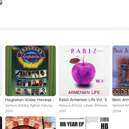
Haykakan Voske Havaqacu, Vol. 2
Rabiz Armenian Life Vol. 5
evon Sargsyan, Karen Mkrtchyan...
Various Artists, Aghas Harutyunyan, Sos Tadevosyan, Grisha Aloyan, Samvel Mirzoyan, Edik Karapetyan, Shavo, Karen Saribekyan, Ju...
Various Artists, ‪Levon Shmavonyan‬, Karen Hakobyan, Sos Mazmanian, Levon Shmavonyan, Gagik Tadevosyan, Levon Sargsyan, Karen Mk...
2001
2017
2004