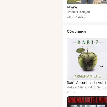
Milana
Karen Mkrtchyan
Сингл
2024
Сборники
Rabiz Armenian Life Vol. 1
Various Artists, Hakob Galstyan, Sos Tatevosyan, Karen Gevorgyan, Arman, Romik, Gagik Gevorgyan, L
2005