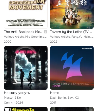
The Anti-Backpack Movement
Tavern by the Lethe (TV Soundtrack)
Various Artists, Mic Geronimo, Lord Sear, Nature, Trigga Da Gambler, Scarchild, 151 Proof, 50 Cent, Ali Vegas, Tragedy Khadafi, ...
Various Artists, Fang,Yu-Hsin, Ti,Mei, Royce Wong, Ko,Shu-Chin, Li,Wen-Hsun, Guo,Yao-Ren, Shih,Yi-Nan, Lou,Hsin-Tung, Tsai,Chen-...
2002
2022
Не могу уснуть
Home
Master & Ko
Dash Berlin, Savi, KO
Сингл
2024
2017