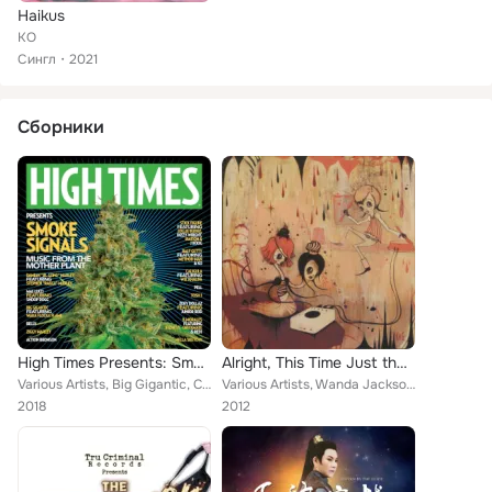
Haikus
KO
Сингл
2021
Сборники
High Times Presents: Smoke Signals Music from the Mother Plant, Vol. 1
Alright, This Time Just the Girls, Vol. 2
Various Artists, Big Gigantic, Caligula, B.Morales, Action Bronson, Damian "Jr. Gong" Marley, Belly, Hella Sketchy, Mac Lucci, P...
Various Artists, Wanda Jackson, A-Liners, Lisa Marr Experiment, The Stuck-Ups, Mr Airplane Man, 5,6,7,8's, Christa DeErynn, Miss...
2018
2012