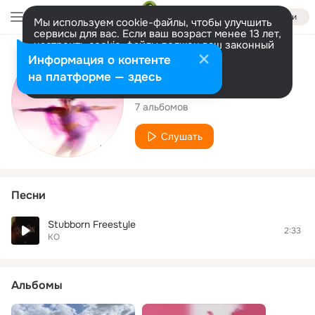
Войти
Мы используем cookie-файлы, чтобы улучшить
сервисы для вас. Если ваш возраст менее 13 лет,
настроить cookie-файлы должен ваш законный
представитель.
Больше информации
Исполнитель
Информация о контенте
Разрешить все
Настроить
на платформе — здесь
KO
7 альбомов
Слушать
Песни
Stubborn Freestyle
2:33
KO
Альбомы