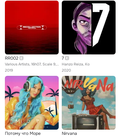
RR002
7
Various Artists, 16h07, Scale 9, Spastik, KO, PCMM, YÅ, Witz
Hanzo Reiza, Ko
2019
2020
Потому что Море
Nirvana