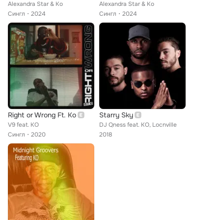
Alexandra Star & Ko
Alexandra Star & Ko
Сингл
2024
Сингл
2024
Right or Wrong Ft. Ko
Starry Sky
V9 feat. KO
DJ Qness feat. KO, Locnville
Сингл
2020
2018