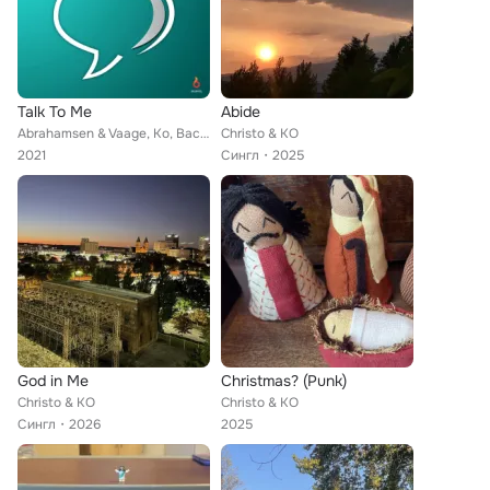
Talk To Me
Abide
Abrahamsen & Vaage, Ko, Bactuz
Christo & KO
2021
Сингл
2025
God in Me
Christmas? (Punk)
Christo & KO
Christo & KO
Сингл
2026
2025