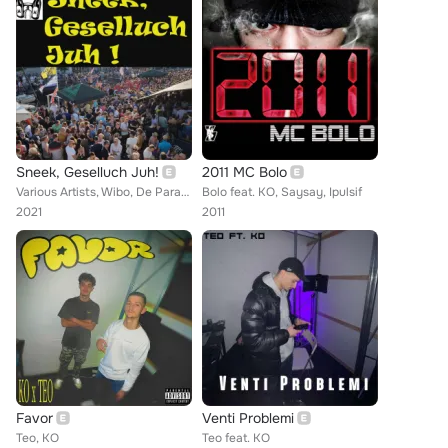
Sneek, Geselluch Juh!
2011 MC Bolo
Various Artists, Wibo, De ParaSneekamolletjes, De Koelboxen, Sybe & Marjan, Jan-Joost, Dikke Lul Band, Oeth & Ko, Eppo Di Kleppo...
Bolo feat. KO, Saysay, Ipulsif
2021
2011
Favor
Venti Problemi
Teo, KO
Teo feat. KO