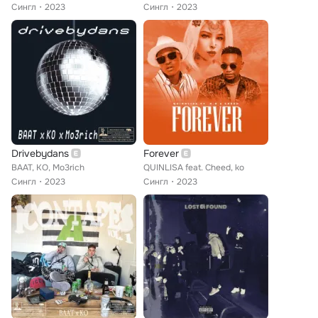
Сингл
2023
Сингл
2023
Drivebydans
Forever
BAAT, KO, Mo3rich
QUINLISA feat. Cheed, ko
Сингл
2023
Сингл
2023