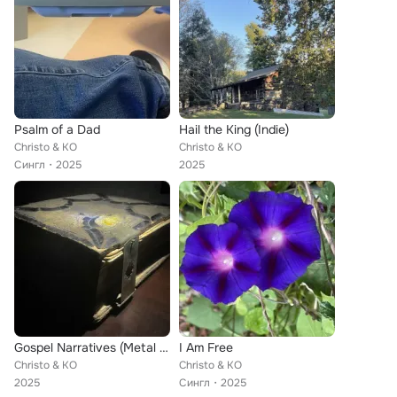
Psalm of a Dad
Hail the King (Indie)
Christo & KO
Christo & KO
Сингл
2025
2025
Gospel Narratives (Metal Bound)
I Am Free
Christo & KO
Christo & KO
2025
Сингл
2025