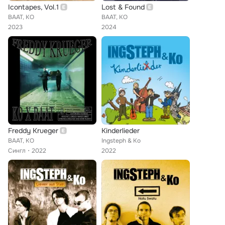
Icontapes, Vol.1
Lost & Found
BAAT, KO
BAAT, KO
2023
2024
Freddy Krueger
Kinderlieder
BAAT, KO
Ingsteph & Ko
Сингл
2022
2022