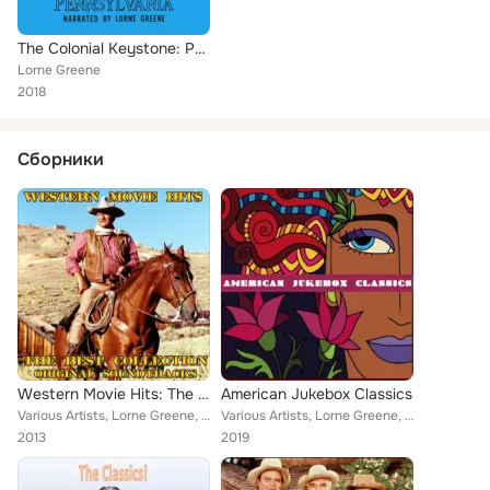
The Colonial Keystone: Pennsylvania
Lorne Greene
2018
Сборники
Western Movie Hits: The Best Collection (Original Soundtracks)
American Jukebox Classics
Various Artists, Lorne Greene, Michael Curtiz, Max Steiner, Elmer Bernstein, Dick Dale, Dimitri Tiomkin, Alfred Newman, David Ra...
Various Artists, Lorne Greene, Skip & Flip, Wilbert Harrison, Bruce Channel, The Crests, Rooftop Singers, Tommy Edwards, The Riv...
2013
2019