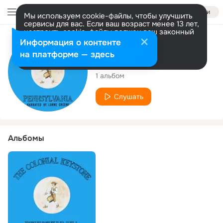
Войти
Мы используем cookie-файлы, чтобы улучшить
сервисы для вас. Если ваш возраст менее 13 лет,
настроить cookie-файлы должен ваш законный
представитель.
Больше информации
Исполнитель
Информация о контенте
Разрешить все
Настроить
на платформе — здесь
Lorne Greene
1 альбом
Слушать
Альбомы