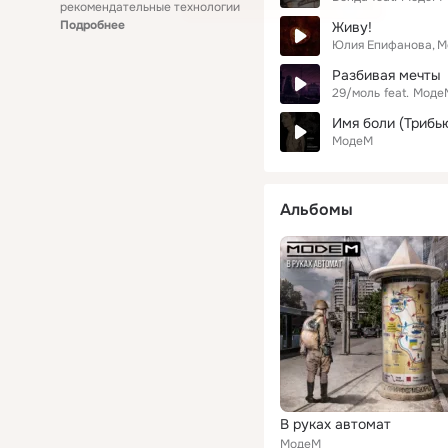
рекомендательные технологии
Подробнее
Живу!
Юлия Епифанова
М
Разбивая мечты
29/моль
feat.
Моде
Имя боли (Трибь
МодеМ
Альбомы
В руках автомат
МодеМ