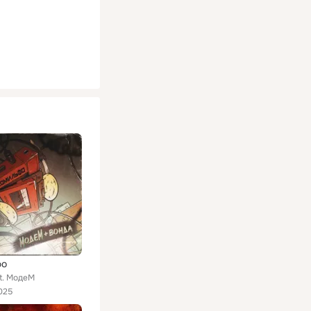
фо
t. МодеМ
025