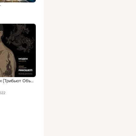
т
Имя боли (Трибьют Объект насмешек, Рикошет, Выход дракона), Часть 2
022