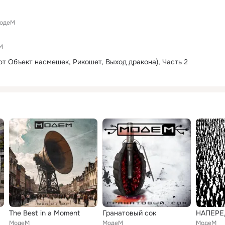
одеМ
М
ют Объект насмешек, Рикошет, Выход дракона), Часть 2
The Best in a Moment
Гранатовый сок
НАПЕРЕ
МодеМ
МодеМ
МодеМ