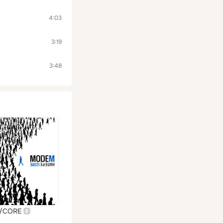
4:03
3:19
3:48
/CORE