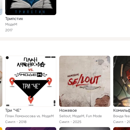
Трипстих
МодеМ
2017
Три "ЧE"
Ножевое
Комиль
План Ломоносова vs. МодеМ
Sellout, МодеМ, Fun Mode
Вонда fea
Сингл
2018
Сингл
2025
Сингл
2