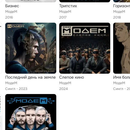
Бизнес
Трипстих
Горизон
МодеМ
МодеМ
МодеМ
2016
2017
2018
Последний день на земле
Слепое кино
МодеМ
МодеМ
МодеМ
Сингл
2023
2024
Сингл
2