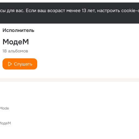
Русски
ы для вас. Если ваш возраст менее 13 лет, настроить cooki
Исполнитель
МодеМ
18 альбомов
Слушать
 Mode
МодеМ