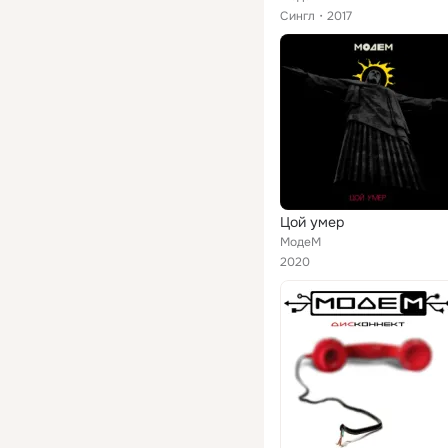
Сингл
2017
Цой умер
МодеМ
2020