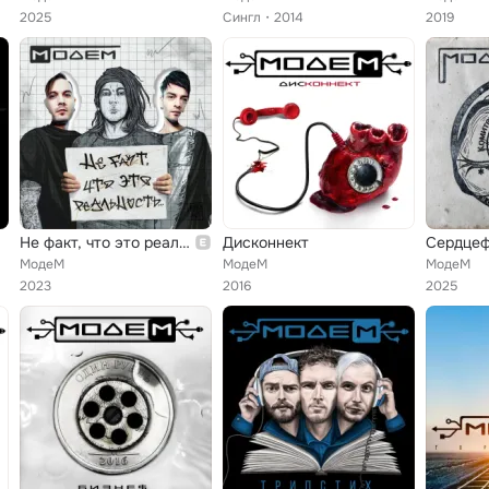
2025
Сингл
2014
2019
Не факт, что это реальность
Дисконнект
Сердцеф
МодеМ
МодеМ
МодеМ
2023
2016
2025