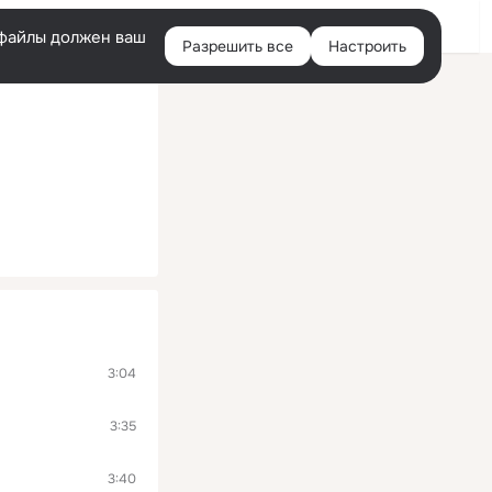
Помощь
Войти
й
e-файлы должен ваш
Разрешить все
Настроить
Правая
колонка
3:04
3:35
3:40