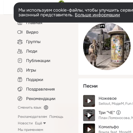
Мы используем cookie-файлы, чтобы улучшить сервис
законный представитель.
Больше информации
Левая
Главная
колонка
Видео
Группы
Люди
Публикации
Игры
Подарки
Песни
Поздравления
Ножевое
Рекомендации
Sellout
МодеМ
Fun
Сменить язык
Три "ЧE"
Рекламодателям
Помощь
План Ломоносова
Новости
Ещё
Комильфо
Мы применяем
Вонда
feat.
МодеМ