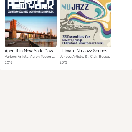
Aperitif in New York (Downtempo Soul Disco and Funky Pre Dinner Music)
Ultimate Nu Jazz Sounds (35 Essentials for Nu Jazz, Lounge, Chillout and Smooth Jazz Lovers)
Various Artists, Aaron Tesser & The New Jazz Affair, Diego Montinaro, Papik, Duran y Garcia, Monsieur Blumenberg, Sarah Jane Mor...
Various Artists, St. Clair, Bossa Nostra, Moka Beat, Fabio di Biagio, Silvio Uboldi, Arcoiris, Good One Trio, Gianluca Ricciardi...
2018
2013