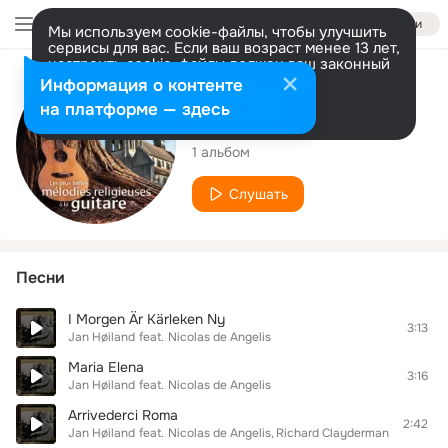
Войти
Мы используем cookie-файлы, чтобы улучшить
сервисы для вас. Если ваш возраст менее 13 лет,
настроить cookie-файлы должен ваш законный
представитель.
Больше информации
Исполнитель
Информация о контенте
Разрешить все
Настроить
на платформе — здесь
Nicolas de Angelis
1 альбом
Слушать
Песни
I Morgen Är Kärleken Ny
3:13
Jan Høiland
feat.
Nicolas de Angelis
Maria Elena
3:16
Jan Høiland
feat.
Nicolas de Angelis
Arrivederci Roma
2:42
Jan Høiland
feat.
Nicolas de Angelis
Richard Clayderman