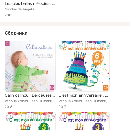
Les plus belles mélodies religieuses à la guitare
Nicolas de Angelis
2001
Сборники
Calin calinou : Berceuses pour apaiser et endormir bébé
C'est mon anniversaire : 6 ans
Various Artists, Jean Humenry, Marie-Louise Valentin, Christelle Lassort, Nicolas de Angelis, Isabelle Gaboriau, Charlie, Les Am...
Various Artists, Jean Humenry, Christelle Lassort, Les Amis de Tous les Enfants du Monde, Nicolas de Angelis, Olga Forest, Gérar...
2018
2017