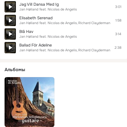
Jag Vill Dansa Med Ig
3:01
Jan Høiland
feat.
Nicolas de Angelis
Elisabeth Serenad
1:58
Jan Høiland
feat.
Nicolas de Angelis
Richard Clayderman
Blå Hav
3:14
Jan Høiland
feat.
Nicolas de Angelis
Ballad För Adeline
2:38
Jan Høiland
feat.
Nicolas de Angelis
Richard Clayderman
Альбомы