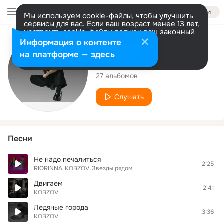
Войти
Мы используем cookie-файлы, чтобы улучшить
сервисы для вас. Если ваш возраст менее 13 лет,
настроить cookie-файлы должен ваш законный
представитель.
Больше информации
Исполнитель
Информация о контенте
Разрешить все
Настроить
на платформе — здесь
KOBZOV
27 альбомов
Слушать
Песни
Не надо печалиться
2:25
RIORINNA
KOBZOV
Звезды рядом
Двигаем
2:41
KOBZOV
Ледяные города
3:36
KOBZOV