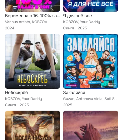
Беременна в 16. 100% залёт в топ!
Я для неё всё
Various Artists, KOBZOV
KOBZOV, Your Daddy
2024
Сингл
2025
Небоскрёб
Закаляйся
KOBZOV, Your Daddy
Gazan, Antonova Viola, Sofi Shine, Варя Джем, KOBZOV, RIORINNA, Звезды рядом
Сингл
2025
2025