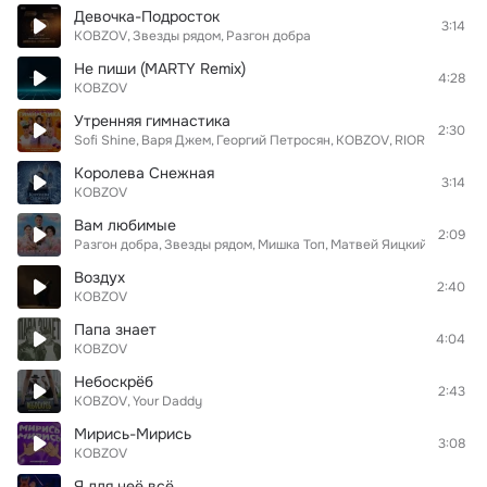
Девочка-Подросток
3:14
KOBZOV
Звезды рядом
Разгон добра
Не пиши (MARTY Remix)
4:28
KOBZOV
Утренняя гимнастика
2:30
Sofi Shine
Варя Джем
Георгий Петросян
KOBZOV
RIORINNA
Ant
Королева Снежная
3:14
KOBZOV
Вам любимые
2:09
Разгон добра
Звезды рядом
Мишка Топ
Матвей Яицкий
Георгий
Воздух
2:40
KOBZOV
Папа знает
4:04
KOBZOV
Небоскрёб
2:43
KOBZOV
Your Daddy
Мирись-Мирись
3:08
KOBZOV
Я для неё всё