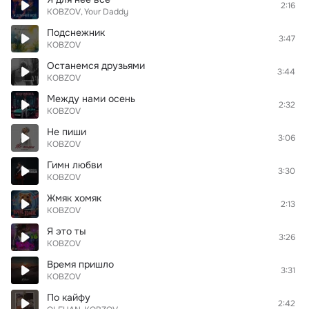
2:16
KOBZOV
Your Daddy
Подснежник
3:47
KOBZOV
Останемся друзьями
3:44
KOBZOV
Между нами осень
2:32
KOBZOV
Не пиши
3:06
KOBZOV
Гимн любви
3:30
KOBZOV
Жмяк хомяк
2:13
KOBZOV
Я это ты
3:26
KOBZOV
Время пришло
3:31
KOBZOV
По кайфу
2:42