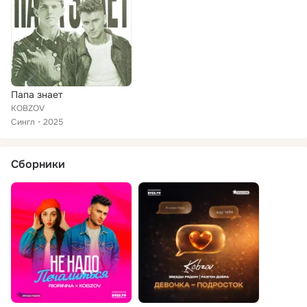
Папа знает
KOBZOV
Сингл
2025
Сборники