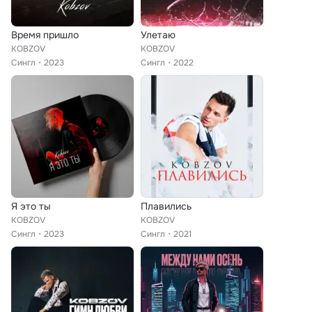
Время пришло
Улетаю
KOBZOV
KOBZOV
Сингл
2023
Сингл
2022
Я это ты
Плавились
KOBZOV
KOBZOV
Сингл
2023
Сингл
2021