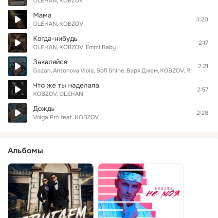
OLEHAN
KOBZOV
Мама
3:20
OLEHAN
KOBZOV
Когда-нибудь
2:17
OLEHAN
KOBZOV
Emmi Baby
Закаляйся
2:21
Gazan
Antonova Viola
Sofi Shine
Варя Джем
KOBZOV
RIORINNA
Что же ты наделала
2:57
KOBZOV
OLEHAN
Дождь
2:28
Volga Pro
feat.
KOBZOV
Альбомы