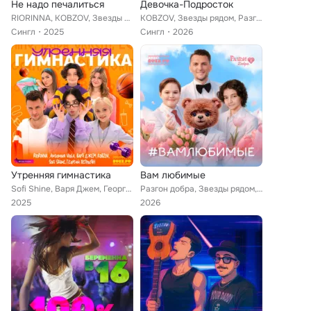
Не надо печалиться
Девочка-Подросток
RIORINNA, KOBZOV, Звезды рядом
KOBZOV, Звезды рядом, Разгон добра
Сингл
2025
Сингл
2026
Утренняя гимнастика
Вам любимые
Sofi Shine, Варя Джем, Георгий Петросян, KOBZOV, RIORINNA, Antonova Viola, Звезды рядом
Разгон добра, Звезды рядом, Мишка Топ, Матвей Яицкий, Георгий Петросян, KOBZOV
2025
2026