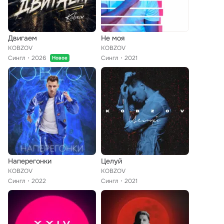
Двигаем
Не моя
KOBZOV
KOBZOV
Сингл
2026
Сингл
2021
Новое
Наперегонки
Целуй
KOBZOV
KOBZOV
Сингл
2022
Сингл
2021