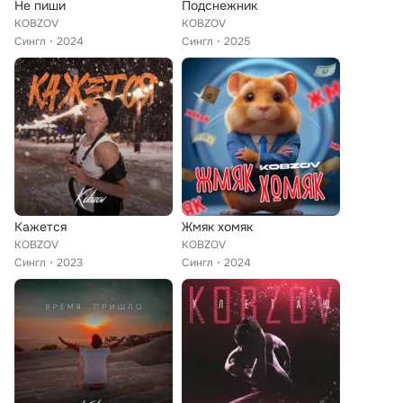
Не пиши
Подснежник
KOBZOV
KOBZOV
Сингл
2024
Сингл
2025
Кажется
Жмяк хомяк
KOBZOV
KOBZOV
Сингл
2023
Сингл
2024