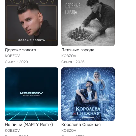
Дороже золота
Ледяные города
KOBZOV
KOBZOV
Сингл
2023
Сингл
2026
Не пиши (MARTY Remix)
Королева Снежная
KOBZOV
KOBZOV