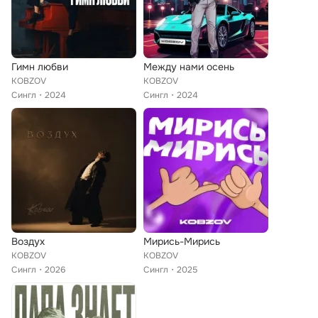
Гимн любви
Между нами осень
KOBZOV
KOBZOV
Сингл
2024
Сингл
2024
Воздух
Мирись-Мирись
KOBZOV
KOBZOV
Сингл
2026
Сингл
2025