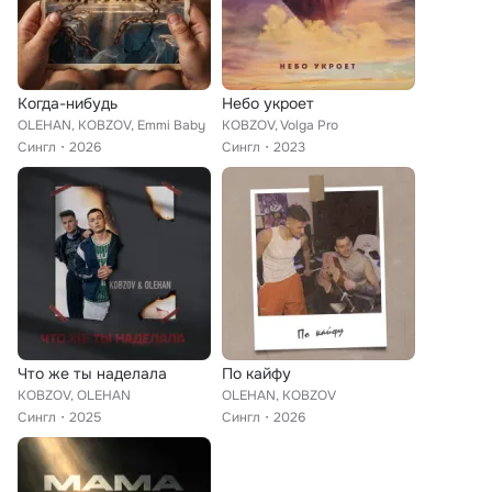
Когда-нибудь
Небо укроет
OLEHAN, KOBZOV, Emmi Baby
KOBZOV, Volga Pro
Сингл
2026
Сингл
2023
Что же ты наделала
По кайфу
KOBZOV, OLEHAN
OLEHAN, KOBZOV
Сингл
2025
Сингл
2026