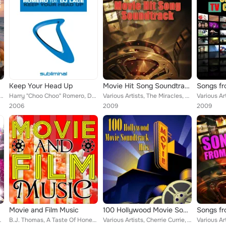
i White)
Keep Your Head Up
Movie Hit Song Soundtrack (Re-Recorded / Remastered Versions)
J Lace, Nayvee Womculo, Msindo'listo, Thobani White
Harry "Choo Choo" Romero, DJ Lace
Various Artists, The Miracles, Todd Rundgren, Warrant, Mungo Jerry, No Mercy, Special Ed, Heat Wave, Ohio Express, Soft Cell, Th...
2006
2009
2009
Movie and Film Music
100 Hollywood Movie Soundtrack Hits (Re-Recorded / Remastered Versions)
Songs fr
er, Vanilla Ice, All Star Cast...
B.J. Thomas, A Taste Of Honey, The Troggs, TV Theme Players, All Star Cast, The BBC Concert Orchestra, Music for TV, Great White...
Various Artists, Cherrie Currie, Van Morrison, John Ford Coley, Mungo Jerry, Heat Wave, Coolio, Sam & Dave, The Three Degrees, T...