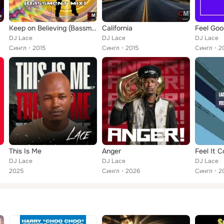
Keep on Believing (Bassment Mix)
California
Feel Goo
DJ Lace
DJ Lace
DJ Lace
Сингл
2015
Сингл
2015
Сингл
2
This Is Me
Anger
DJ Lace
DJ Lace
DJ Lace
2025
Сингл
2026
Сингл
2