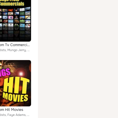
Songs from Tv Commercials (Re-Recorded / Remastered Versions)
Various Artists, Mungo Jerry, Ohio Express, Gloria Gaynor, Shirley Temple, Vanilla Ice, J.J. Fad, Sister Sledge, Bay City Roller...
om Hit Movies
Various Artists, Faye Adams, Mungo Jerry, Duke Ellington, Rocky Balboa, Cool Kids, Sidney Bechet, Hip Hop Nation, Bruce Channel,...