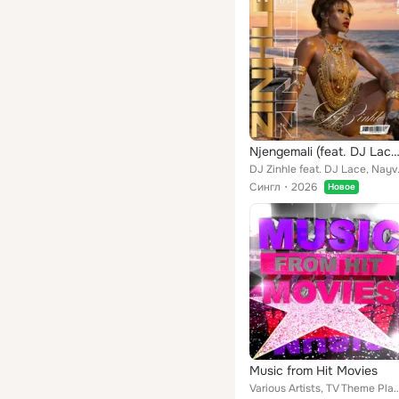
Njengemali (feat. DJ Lace, Nayvee Womculo, Msindo'listo & Thoban
DJ Zinhle feat. D
Сингл
2026
Новое
Music from Hit Movies
Various Artists, TV Theme Players, No Mercy, True Blood Players, Coolio, Blues Image, Ferris Buell