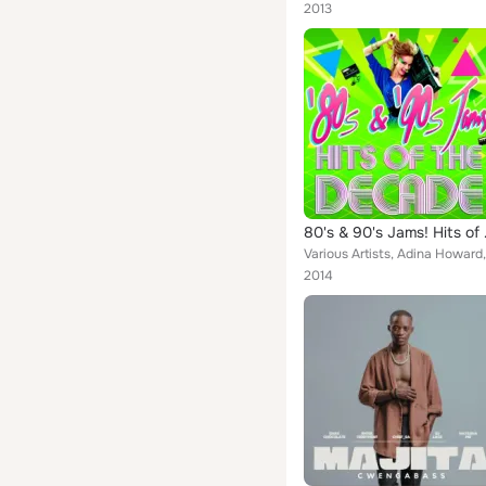
2013
80's & 
2014