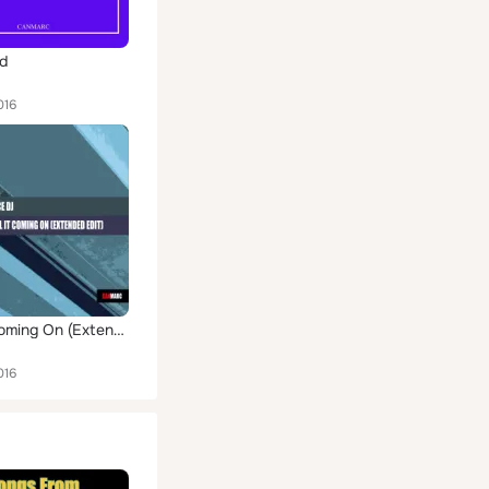
d
016
Feel It Coming On (Extended Edit)
016