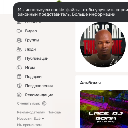
Мы используем cookie-файлы, чтобы улучшить сервис
законный представитель.
Больше информации
Левая
Главная
колонка
Видео
Группы
Люди
Публикации
Игры
Подарки
Альбомы
Поздравления
Рекомендации
Сменить язык
Рекламодателям
Помощь
Новости
Ещё
Мы применяем