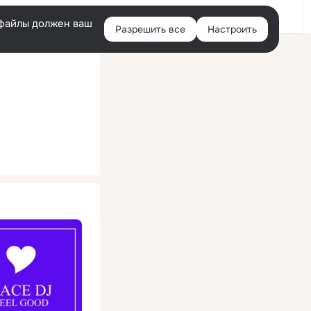
Помощь
Войти
й
e-файлы должен ваш
Разрешить все
Настроить
Правая
колонка