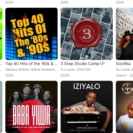
2013
2010
2014
90's Jams! Hits of the Decade
Top 40 Hits of the '80s & '90s (Re-Recorded / Remastered Versions)
3 Step Studio Camp V1
Sizofika
Various Artists, Adina Howard, Pretty In Pink, Warrant, Dazz Band, Coolio, Soft Cell, Candyman, Biz Markie, P.M. Dawn, Ferris Bu...
Various Artists, Adina Howard, Pretty In Pink, Coolio, Candyman, Gin Blossoms, Vanilla Ice, J.J. Fad, Chubb Rock, Klymaxx, Moder...
DJ Lace, Chief SA
DJ Lace, B
2010
2025
Сингл
2