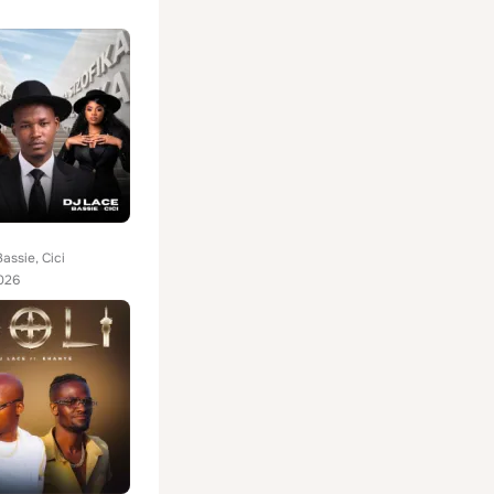
assie, Cici
026