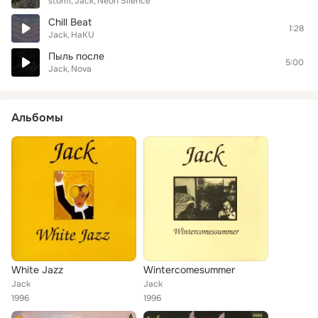
storm
Jack
Neon Silence
Chill Beat
1:28
Jack
HaKU
Пыль после
5:00
Jack
Nova
Альбомы
White Jazz
Wintercomesummer
Jack
Jack
1996
1996