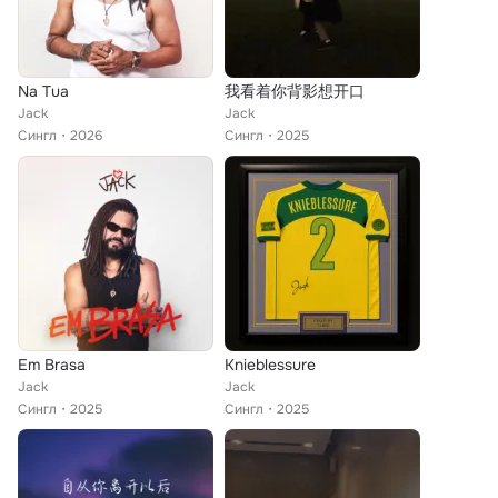
Na Tua
我看着你背影想开口
Jack
Jack
Сингл
2026
Сингл
2025
Em Brasa
Knieblessure
Jack
Jack
Сингл
2025
Сингл
2025