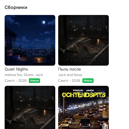
Сборники
Quiet Nigths
Пыль после
mellow fox, Storm, Jack
Jack and Nova
Сингл
2026
Сингл
2026
Новое
Новое