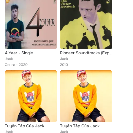
4 Yaar - Single
Pioneer Soundtracks (Expanded Edition)
Jack
Jack
Сингл
2020
2010
Tuyển Tập Của Jack
Tuyển Tập Của Jack
Jack
Jack