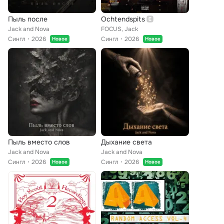
Пыль после
Ochtendspits
Jack and Nova
FOCUS, Jack
Сингл
2026
Сингл
2026
Новое
Новое
Пыль вместо слов
Дыхание света
Jack and Nova
Jack and Nova
Сингл
2026
Сингл
2026
Новое
Новое