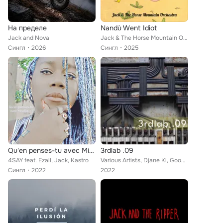
На пределе
Nandù Went Idiot
Jack and Nova
Jack & The Horse Mountain Orchestra
Сингл
2026
Сингл
2025
Qu'en penses-tu avec MissRain ?
3rdlab .09
4SAY feat. Ezail, Jack, Kastro
Various Artists, Djane Ki, Goomar, Kayo, Ena Eno, Saligo, Jack, Jash, Kari Tribble, Illektré, Dah Conectah, Oncle G
Сингл
2022
2022