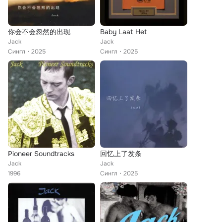
你会不会忽然的出现
Baby Laat Het
Jack
Jack
Сингл
2025
Сингл
2025
Pioneer Soundtracks
回忆上了发条
Jack
Jack
1996
Сингл
2025