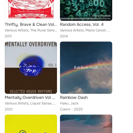
Thrifty, Brave & Clean Vol 2
Random Access, Vol. 4
Various Artists, The Rural Serenaders, Bonnell, Sargasso Trio, The Toy Band, Turner Cody, The Pulpits, Dawn Landes, The Wowz, Th...
Various Artists, Mario Cevoli, Nytron, Death by Drums, Level, Toju Kae, Piek, Granite & Phunk, Rodrigo Carreira, Gunston, Max Se...
2011
2014
Mentally Overdriven Vol 3 - Selected House Rhythms
Rainbow Dash
Various Artists, Liquor Xanax, Patt, Night Player, Martin Berlin, Jack, Jaques Marshall, More Soul, Frank Dupont, Robert Ford, J...
Haku, Jack
2021
Сингл
2025