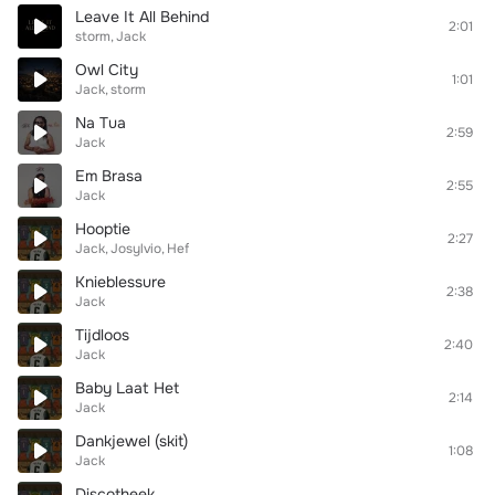
Leave It All Behind
2:01
storm
Jack
Owl City
1:01
Jack
storm
Na Tua
2:59
Jack
Em Brasa
2:55
Jack
Hooptie
2:27
Jack
Josylvio
Hef
Knieblessure
2:38
Jack
Tijdloos
2:40
Jack
Baby Laat Het
2:14
Jack
Dankjewel (skit)
1:08
Jack
Discotheek