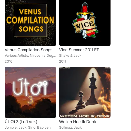
Venus Compilation Songs
Vice Summer 2011 EP
Various Artists, Nirupama Dey, Upendra Bhatt, Madan, S. Janki, Budhaditya, Lata Mangeshkar, Tony Car, Shahzad, Rajib, Alisha Chi...
Shake & Jack
2016
2011
Út Ơi 3 (Lofi Ver.)
Weten Hoe Ik Denk
Jombie, Jack, Sino, Bảo Jen
Sollmaz, Jack