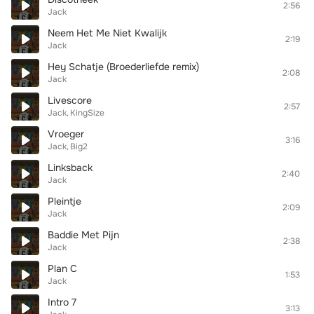
2:56
Jack
Neem Het Me Niet Kwalijk
2:19
Jack
Hey Schatje (Broederliefde remix)
2:08
Jack
Livescore
2:57
Jack
KingSize
Vroeger
3:16
Jack
Big2
Linksback
2:40
Jack
Pleintje
2:09
Jack
Baddie Met Pijn
2:38
Jack
Plan C
1:53
Jack
Intro 7
3:13