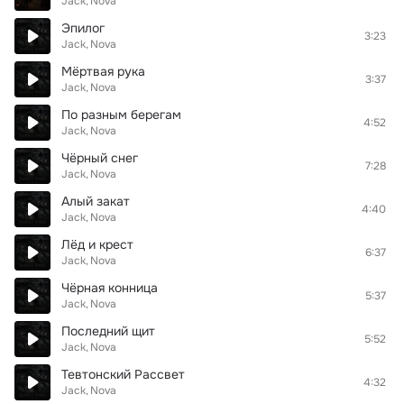
Jack
Nova
Эпилог
3:23
Jack
Nova
Мёртвая рука
3:37
Jack
Nova
По разным берегам
4:52
Jack
Nova
Чёрный снег
7:28
Jack
Nova
Алый закат
4:40
Jack
Nova
Лёд и крест
6:37
Jack
Nova
Чёрная конница
5:37
Jack
Nova
Последний щит
5:52
Jack
Nova
Тевтонский Рассвет
4:32
Jack
Nova