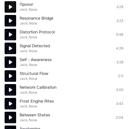
Пролог
3:29
Jack
Nova
Resonance Bridge
3:23
Jack
Nova
Distortion Protocol
5:46
Jack
Nova
Signal Detected
4:29
Jack
Nova
Self - Awareness
3:28
Jack
Nova
Structural Flow
2:11
Jack
Nova
Network Calibration
3:05
Jack
Nova
Frost Engine Rites
3:43
Jack
Nova
Between States
2:04
Jack
Nova
Awakening