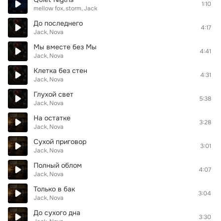
1:10
mellow fox
storm
Jack
До последнего
4:17
Jack
Nova
Мы вместе без Мы
4:41
Jack
Nova
Клетка без стен
4:31
Jack
Nova
Глухой свет
5:38
Jack
Nova
На остатке
3:28
Jack
Nova
Сухой приговор
3:01
Jack
Nova
Полный облом
4:07
Jack
Nova
Только в бак
3:04
Jack
Nova
До сухого дна
3:30