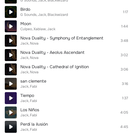
G Sounds
Jack
Blackwizard
Birdo
1:17
G Sounds
Jack
Blackwizard
Moon
1:44
Culpeo
Xablaw
Jack
Nova Duality - Symphony of Entanglement
3:48
Jack
Nova
Nova Duality - Aeolus Ascendant
3:02
Jack
Nova
Nova Duality - Cathedral of Ignition
3:06
Jack
Nova
san clemente
3:16
Jack
Fabi
Tiempo
1:37
Jack
Fabi
Los Niños
4:05
Jack
Fabi
Perdí la ilusión
4:45
Jack
Fabi