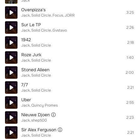
Jack
Ovenpizza's
3:25
Jack
Solid Circle
Focus
JORR
Sur Le TP
2:26
Jack
Solid Circle
Gvstavo
1942
2:18
Jack
Solid Circle
Roze Jurk
1:40
Jack
Solid Circle
Stoned Alleen
2:00
Jack
Solid Circle
7/7
2:21
Jack
Solid Circle
Uber
2:55
Jack
Quincy Promes
Nieuwe Djoen
2:23
Jack
shep500
Sir Alex Ferguson
2:21
Jack
Solid Circle