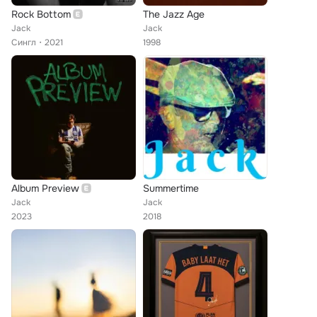
Rock Bottom
The Jazz Age
Jack
Jack
Сингл
2021
1998
Album Preview
Summertime
Jack
Jack
2023
2018