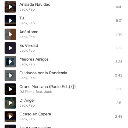
Ansiada Navidad
4:41
Jack
Fabi
Tú
5:01
Jack
Fabi
Acéptame
3:28
Jack
Fabi
Es Verdad
3:32
Jack
Fabi
Mejores Amigos
3:25
Jack
Fabi
Cuidados por la Pandemia
0:43
Jack
Fabi
Crans Montana (Radio Edit)
3:38
DJ Flame
feat.
Jack
D' Ángel
2:51
Jack
Fabi
Ocaso en Espera
2:48
Jack
Fabi
New year's shine