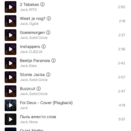
2 Tabakas
2:50
Jack
RITS
Weet je nog?
2:18
Jack
Oykie
Goeiemorgen
2:27
Jack
Solid Circle
Instappers
2:36
Jack
DJEZJA
Beetje Paranoia
2:42
Jack
Esko
Stonie Jacka
2:07
Jack
Solid Circle
Buzzcut
2:47
Jack
Solid Circle
Foi Deus - Cover (Playback)
4:19
Jack
Пыль вместо слов
5:57
Jack
Nova
Quiet Nigths