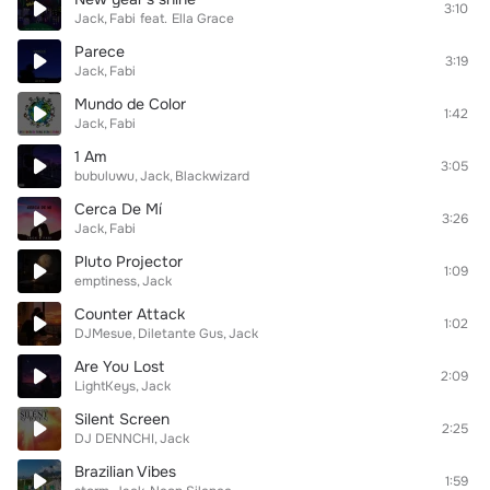
3:10
Jack
Fabi
feat.
Ella Grace
Parece
3:19
Jack
Fabi
Mundo de Color
1:42
Jack
Fabi
1 Am
3:05
bubuluwu
Jack
Blackwizard
Cerca De Mí
3:26
Jack
Fabi
Pluto Projector
1:09
emptiness
Jack
Counter Attack
1:02
DJMesue
Diletante Gus
Jack
Are You Lost
2:09
LightKeys
Jack
Silent Screen
2:25
DJ DENNCHI
Jack
Brazilian Vibes
1:59