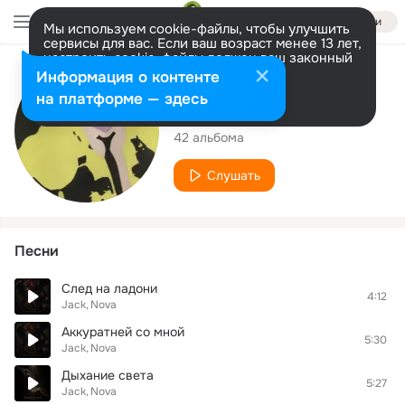
Войти
Мы используем cookie-файлы, чтобы улучшить
сервисы для вас. Если ваш возраст менее 13 лет,
настроить cookie-файлы должен ваш законный
представитель.
Больше информации
Исполнитель
Информация о контенте
Разрешить все
Настроить
на платформе — здесь
Jack
42 альбома
Слушать
Песни
След на ладони
4:12
Jack
Nova
Аккуратней со мной
5:30
Jack
Nova
Дыхание света
5:27
Jack
Nova