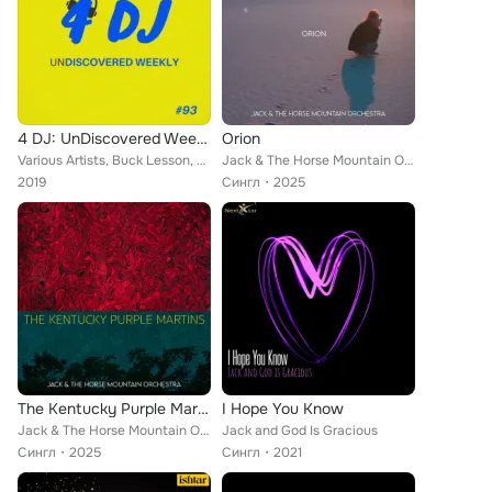
4 DJ: UnDiscovered Weekly #93
Orion
Various Artists, Buck Lesson, Leo V, Anthony Attia, Deep Fish, Tricky Play, Jack, RockSaw, Jordan
Jack & The Horse Mountain Orchestra
2019
Сингл
2025
The Kentucky Purple Martins
I Hope You Know
Jack & The Horse Mountain Orchestra
Jack and God Is Gracious
Сингл
2025
Сингл
2021