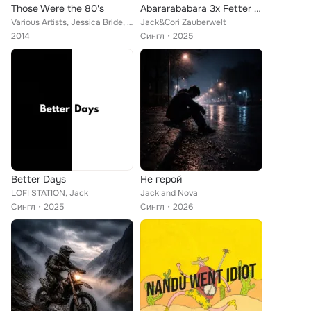
Those Were the 80's
Abararababara 3x Fetter Kater
Various Artists, Jessica Bride, Linda Stewart, Tom Price, Blue Box, Reclaimer, Willlian Cross, Slot Machine, Carol Jane, Famous ...
Jack&Cori Zauberwelt
2014
Сингл
2025
Better Days
Не герой
LOFI STATION, Jack
Jack and Nova
Сингл
2025
Сингл
2026