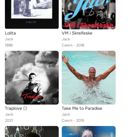
Lolita
VM i Skreifeske
Jack
Jack
1998
Сингл
2018
Traplove
Take Me to Paradise
Jack
Jack
2021
Сингл
2015