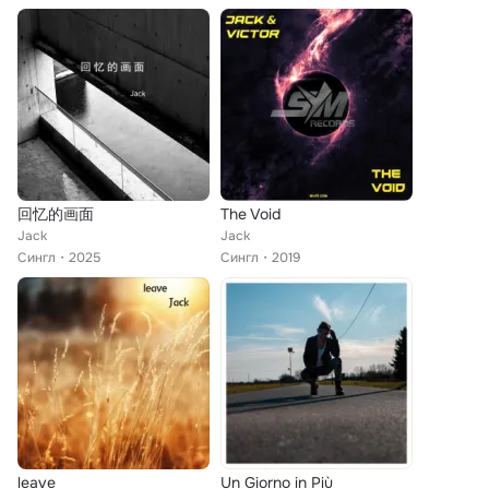
回忆的画面
The Void
Jack
Jack
Сингл
2025
Сингл
2019
leave
Un Giorno in Più