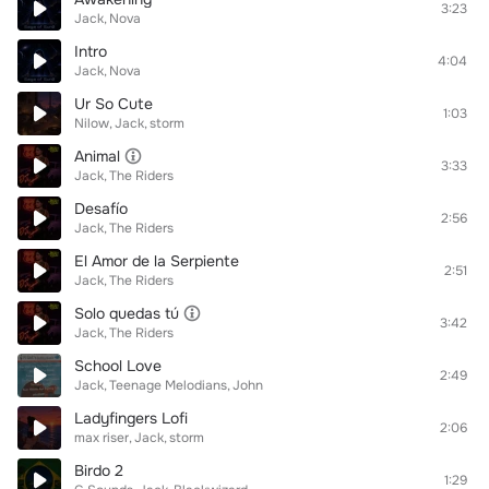
3:23
Jack
Nova
Intro
4:04
Jack
Nova
Ur So Cute
1:03
Nilow
Jack
storm
Animal
3:33
Jack
The Riders
Desafío
2:56
Jack
The Riders
El Amor de la Serpiente
2:51
Jack
The Riders
Solo quedas tú
3:42
Jack
The Riders
School Love
2:49
Jack
Teenage Melodians
John
Ladyfingers Lofi
2:06
max riser
Jack
storm
Birdo 2
1:29