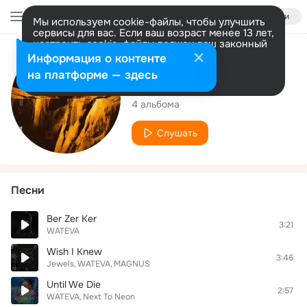
Войти
Мы используем cookie-файлы, чтобы улучшить
сервисы для вас. Если ваш возраст менее 13 лет,
настроить cookie-файлы должен ваш законный
представитель.
Больше информации
Исполнитель
Информация о контенте
Разрешить все
Настроить
на платформе — здесь
WATEVA
4 альбома
Слушать
Песни
Ber Zer Ker
3:21
WATEVA
Wish I Knew
3:46
Jewels
WATEVA
MAGNUS
Until We Die
2:57
WATEVA
Next To Neon