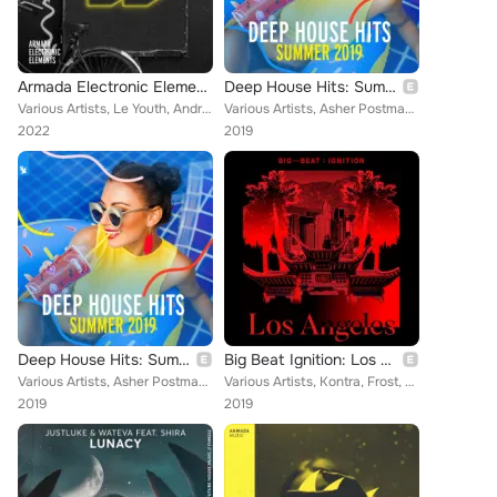
Armada Electronic Elements - Ade 2022
Deep House Hits: Summer 2019 - Armada Music
Various Artists, Le Youth, Andrea Oliva, Vintage Culture, Eelke Kleijn, Tinlicker, Jan Blomqvist, Jewels, Giorgia Angiuli, Glowa...
Various Artists, Asher Postman, Armin van Buuren, Dada, Aquadrop, Burak Yeter, Clément Leroux, Derin Ilter, Win and Woo, Paige, ...
2022
2019
Deep House Hits: Summer 2019 - Armada Music
Big Beat Ignition: Los Angeles
Various Artists, Asher Postman, Armin van Buuren, Dada, Aquadrop, Burak Yeter, Clément Leroux, Derin Ilter, Win and Woo, Paige, ...
Various Artists, Kontra, Frost, Salvatore Ganacci, WATEVA, VAMPA, Deathpact, GTA, Ekali, Fabian Mazur, BLVK JVCK, Dillon Nathani...
2019
2019