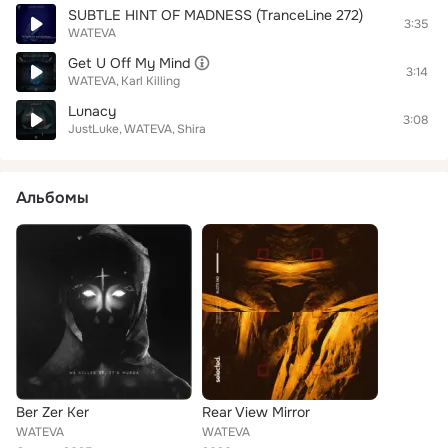
SUBTLE HINT OF MADNESS (TranceLine 272)
3:35
WATEVA
Get U Off My Mind
3:14
WATEVA
Karl Killing
Lunacy
3:08
JustLuke
WATEVA
Shira
Альбомы
Ber Zer Ker
Rear View Mirror
WATEVA
WATEVA