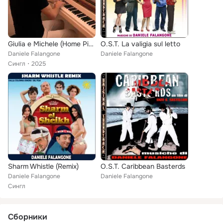
Giulia e Michele (Home Piano)
O.S.T. La valigia sul letto
Daniele Falangone
Daniele Falangone
Сингл
2025
Sharm Whistle (Remix)
O.S.T. Caribbean Basterds
Daniele Falangone
Daniele Falangone
Сингл
Сборники