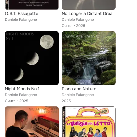
O.S.T. Essayette
No Longer a Distant Dream
Daniele Falangone
Daniele Falangone
Сингл
2026
Night Moods No 1
Piano and Nature
Daniele Falangone
Daniele Falangone
Сингл
2025
2025