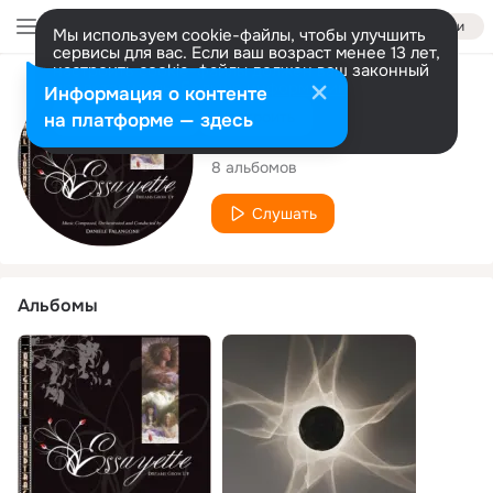
Войти
Мы используем cookie-файлы, чтобы улучшить
сервисы для вас. Если ваш возраст менее 13 лет,
настроить cookie-файлы должен ваш законный
представитель.
Больше информации
Исполнитель
Информация о контенте
Разрешить все
Настроить
на платформе — здесь
Daniele Falangone
8 альбомов
Слушать
Альбомы