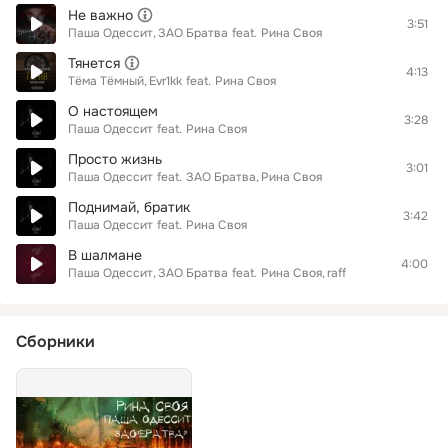
Не важно
3:51
Паша Одессит
ЗАО Братва
feat.
Рина Своя
Тянется
4:13
Тёма Тёмный
Evr1kk
feat.
Рина Своя
О настоящем
3:28
Паша Одессит
feat.
Рина Своя
Просто жизнь
3:01
Паша Одессит
feat.
ЗАО Братва
Рина Своя
Поднимай, братик
3:42
Паша Одессит
feat.
Рина Своя
В шалмане
4:00
Паша Одессит
ЗАО Братва
feat.
Рина Своя
raff
Сборники