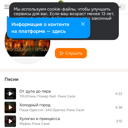
Войти
Мы используем cookie-файлы, чтобы улучшить
сервисы для вас. Если ваш возраст менее 13 лет,
настроить cookie-файлы должен ваш законный
представитель.
Больше информации
Информация о контенте
Исполнитель
Разрешить все
Настроить
на платформе — здесь
Рина Своя
Слушать
Песни
От дула до пера
4:22
TRUEтень
Пожар
feat.
Рина Своя
Холодный город
4:36
Паша Одессит
ЗАО Братва
Рина Своя
Хулиган и принцесса
3:10
Мафик
Рина Своя