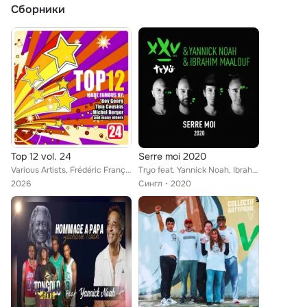
Сборники
Top 12 vol. 24
Serre moi 2020
Various Artists, Frédéric François, UM Pop Kings, Mylène Farmer, Amina Annabi, Nightglitter, Jil Caplan, Yannick Noah, The Up An...
Tryo feat. Yannick Noah, Ibrahim Maalouf
2026
Сингл
2020