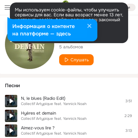
Войти
Мы используем cookie-файлы, чтобы улучшить
сервисы для вас. Если ваш возраст менее 13 лет,
настроить cookie-файлы должен ваш законный
представитель.
Больше информации
Исполнитель
Информация о контенте
Разрешить все
Настроить
на платформе — здесь
Yannick Noah
5 альбомов
Слушать
Песни
N, le blues (Radio Edit)
3:51
Collectif Artypique
feat.
Yannick Noah
Hyères et demain
2:29
Collectif Artypique
feat.
Yannick Noah
Aimez-vous lire ?
3:13
Collectif Artypique
feat.
Yannick Noah