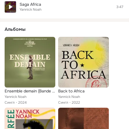
Saga Africa
3:47
Yannick Noah
Альбомы
Ensemble demain (Bande originale du film "C'est le monde à l'envers")
Back to Africa
Yannick Noah
Yannick Noah
Сингл
2024
Сингл
2022