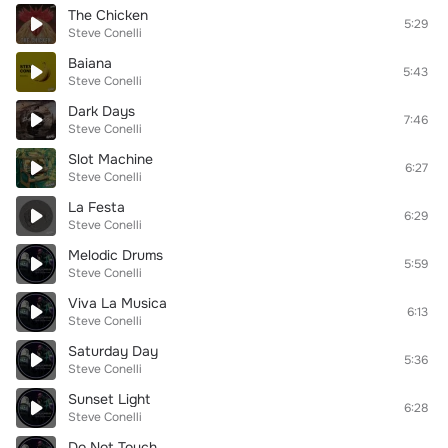
The Chicken
5:29
Steve Conelli
Baiana
5:43
Steve Conelli
Dark Days
7:46
Steve Conelli
Slot Machine
6:27
Steve Conelli
La Festa
6:29
Steve Conelli
Melodic Drums
5:59
Steve Conelli
Viva La Musica
6:13
Steve Conelli
Saturday Day
5:36
Steve Conelli
Sunset Light
6:28
Steve Conelli
Do Not Touch