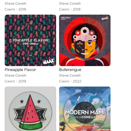
Steve Conelli
Steve Conelli
Сингл
2019
Сингл
2019
Pineapple Flavor
Bullerengue
Steve Conelli
Steve Conelli
Сингл
2019
Сингл
2022