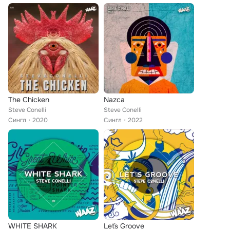
The Chicken
Nazca
Steve Conelli
Steve Conelli
Сингл
2020
Сингл
2022
WHITE SHARK
Let´s Groove