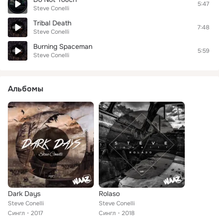
5:47
Steve Conelli
Tribal Death
7:48
Steve Conelli
Burning Spaceman
5:59
Steve Conelli
Альбомы
Dark Days
Rolaso
Steve Conelli
Steve Conelli
Сингл
2017
Сингл
2018