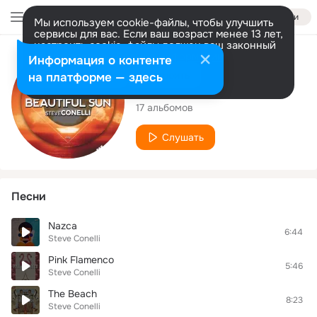
Войти
Мы используем cookie-файлы, чтобы улучшить
сервисы для вас. Если ваш возраст менее 13 лет,
настроить cookie-файлы должен ваш законный
представитель.
Больше информации
Исполнитель
Информация о контенте
Разрешить все
Настроить
на платформе — здесь
Steve Conelli
17 альбомов
Слушать
Песни
Nazca
6:44
Steve Conelli
Pink Flamenco
5:46
Steve Conelli
The Beach
8:23
Steve Conelli