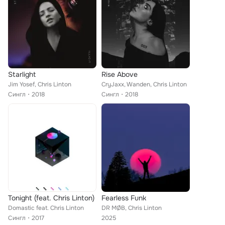
Starlight
Rise Above
Jim Yosef, Chris Linton
CryJaxx, Wanden, Chris Linton
Сингл
2018
Сингл
2018
Tonight (feat. Chris Linton)
Fearless Funk
Domastic feat. Chris Linton
DR MØB, Chris Linton
Сингл
2017
2025