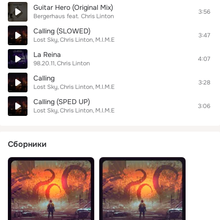
Guitar Hero (Original Mix)
3:56
Bergerhaus
feat.
Chris Linton
Calling (SLOWED)
3:47
Lost Sky
Chris Linton
M.I.M.E
La Reina
4:07
98.20.11
Chris Linton
Calling
3:28
Lost Sky
Chris Linton
M.I.M.E
Calling (SPED UP)
3:06
Lost Sky
Chris Linton
M.I.M.E
Сборники