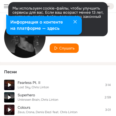
Войти
Мы используем cookie-файлы, чтобы улучшить
сервисы для вас. Если ваш возраст менее 13 лет,
настроить cookie-файлы должен ваш законный
представитель.
Больше информации
Информация о контенте
Исполнитель
Разрешить все
Настроить
на платформе — здесь
Chris Linton
Слушать
Песни
Fearless Pt. II
3:14
Lost Sky
Chris Linton
Superhero
2:59
Unknown Brain
Chris Linton
Colours
3:01
Zeus
Crona
Denis Elezi
feat.
Chris Linton