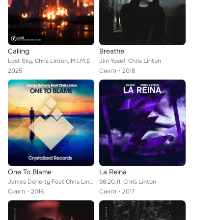
Calling
Breathe
Lost Sky, Chris Linton, M.I.M.E
Jim Yosef, Chris Linton
2025
Сингл
2018
One To Blame
La Reina
James Doherty Feat Chris Linton
98.20.11, Chris Linton
Сингл
2016
Сингл
2017