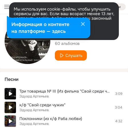
Войти
Мы используем cookie-файлы, чтобы улучшить
сервисы для вас. Если ваш возраст менее 13 лет,
настроить cookie-файлы должен ваш законный
представитель.
Больше информации
Исполнитель
Информация о контенте
Разрешить все
Настроить
на платформе — здесь
Эдуард Артемьев
60 альбомов
Слушать
Песни
Три товарища № III (Из фильма "Свой среди чужих, чужой среди своих")
3:09
Эдуард Артемьев
к/ф "Свой среди чужих"
3:04
Эдуард Артемьев
Поклонники (из к/ф Раба любви)
4:32
Эдуард Артемьев