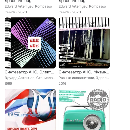
Space Melody
Space Melody
Edward Artemyev, Rompasso
Edward Artemyev, Rompasso
Сингл
2020
Сингл
2020
Синтезатор АНС. Электронная музыка
Синтезатор АНС. Музыкальное приношение
Эдуард Артемьев, Станислав Крейчи, Александр Немтин
Разные исполнители, Эдисон Денисов, Олег Булошкин, Эдуард Артемьев, София Губайдулина, Альфред Шнитке, Хор Московской эксперимен...
1969
2016