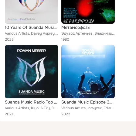
10 Years Of Suanda Music - Mixed by Roman Messer
Метаморфозы
Various Artists, Davey Asprey, Attila Syah, Neil Hunter, Photographer, Ahmed Helmy, Tom Exo, Bigtopo, Papulin, Eximinds, HyperPh...
Эдуард Артемьев, Владимир Мартынов, Юрий Богданов
2023
1980
Suanda Music Radio Top 30 (February / March 2021)
Suanda Music Episode 353 (Papulin Take-Over)
Various Artists, Kiyoi & Eky, Denis Sender, Elite Electronic, Forza:Duo, Ahmed Helmy, Bigtopo, Lewis Duggleby, Eximinds, Vito Fo...
Various Artists, Inrayzex, Edward Artemiev, Ren Faye, Atleha, Papulin, Roman Messer, Dennis Graft, Tranzvission, Ron With Leeds,...
2021
2022