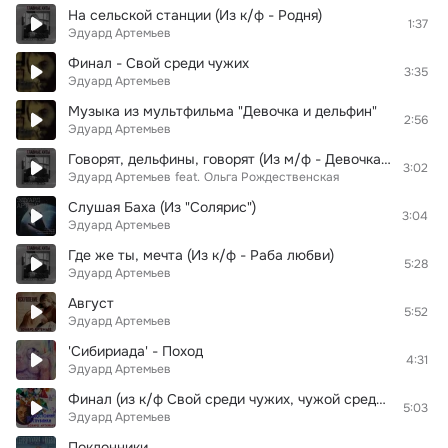
На сельской станции (Из к/ф - Родня)
1:37
Эдуард Артемьев
Финал - Свой среди чужих
3:35
Эдуард Артемьев
Музыка из мультфильма "Девочка и дельфин"
2:56
Эдуард Артемьев
Говорят, дельфины, говорят (Из м/ф - Девочка и дельфин)
3:02
Эдуард Артемьев
feat.
Ольга Рождественская
Слушая Баха (Из "Солярис")
3:04
Эдуард Артемьев
Где же ты, мечта (Из к/ф - Раба любви)
5:28
Эдуард Артемьев
Август
5:52
Эдуард Артемьев
'Сибириада' - Поход
4:31
Эдуард Артемьев
Финал (из к/ф Свой среди чужих, чужой среди своих)
5:03
Эдуард Артемьев
Поклонники