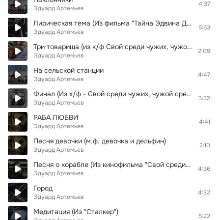
4:37
Эдуард Артемьев
Лирическая тема (Из фильма "Тайна Эдвина Друда")
5:53
Эдуард Артемьев
Три товарища (из к/ф Свой среди чужих, чужой среди своих)
2:09
Эдуард Артемьев
На сельской станции
4:47
Эдуард Артемьев
Финал (Из х/ф - Свой среди чужих, чужой среди своих)
3:32
Эдуард Артемьев
РАБА ЛЮБВИ
4:41
Эдуард Артемьев
Песня девочки (м.ф. девочка и дельфин)
2:10
Эдуард Артемьев
Песня о корабле (Из кинофильма "Свой среди чужих, чужой среди своих")
4:36
Эдуард Артемьев
Город
4:32
Эдуард Артемьев
Медитация (Из "Сталкер")
5:22