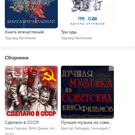
Книга впечатлений
Три оды
Эдуард Артемьев
Эдуард Артемьев
Сборники
Сделано в СССР
Лучшая музыка из советских кинофильмов
Анна Герман, ВИА Дикие гитары, Алла Пугачёва, Владимир Макаров, Валерий Ободзинский, Борис Кузнецов, Аида Ведищева, Валерий Золо...
Виктор Лебедев, Геннадий Гладков, Эдуард Артемьев, Александр Зацепин, Алексей Рыбников
2020