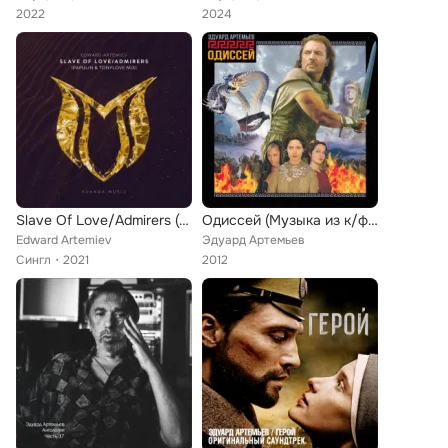
2022
2024
Slave Of Love/Admirers (Papulin & TonyLove Mix)
Одиссей (Музыка из к/ф "Одиссей")
Edward Artemiev
Эдуард Артемьев
Сингл
2021
2012