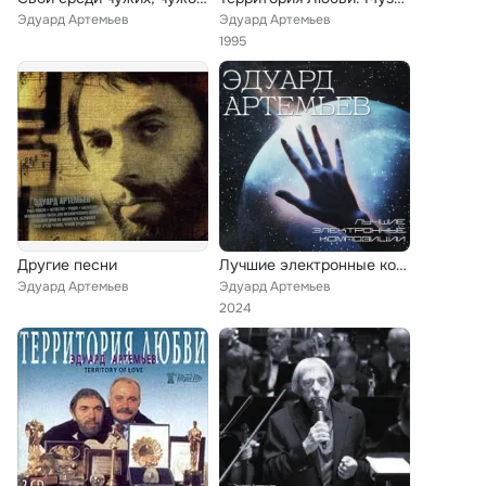
Эдуард Артемьев
Эдуард Артемьев
1995
Другие песни
Лучшие электронные композиции
Эдуард Артемьев
Эдуард Артемьев
2024