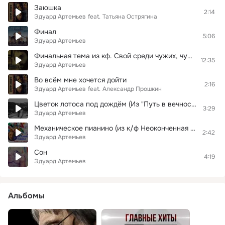
Заюшка
2:14
Эдуард Артемьев
feat.
Татьяна Острягина
Финал
5:06
Эдуард Артемьев
Финальная тема из кф. Свой среди чужих, чужой среди своих
12:35
Эдуард Артемьев
Во всём мне хочется дойти
2:16
Эдуард Артемьев
feat.
Александр Прошкин
Цветок лотоса под дождём (Из "Путь в вечность")
3:29
Эдуард Артемьев
Механическое пианино (из к/ф Неоконченная пьеса для механического пианино)
2:42
Эдуард Артемьев
Сон
4:19
Эдуард Артемьев
Альбомы