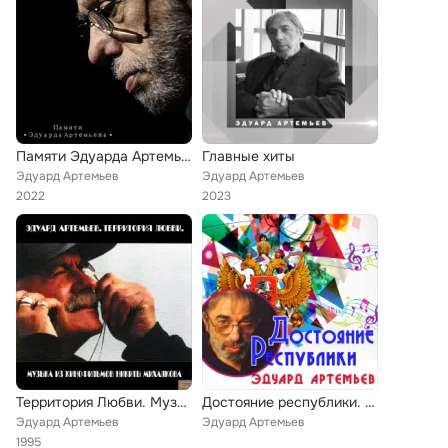
Памяти Эдуарда Артемьева
Главные хиты
Эдуард Артемьев
Эдуард Артемьев
2022
2023
Территория Любви. Музыка из кинофильмов Никиты Михалкова (CD1)
Достояние республики. Эдуард Артемьев
Эдуард Артемьев
Эдуард Артемьев
1995