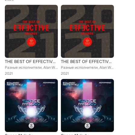
THE BEST OF EFFECTIVE RECORDS 2021
THE BEST OF EFFECTIVE RECORDS 2021
Разные исполнители, Alan Walker, TRITICUM, Kitness, Jack Koden, Slider & Magnit, Ya Rick, Ramil’, MORGENSHTERN, Timran, Dj Quba,...
Разные исполнители, Alan Walker, TRITICUM, Kitness, Jack Koden, Slider & Magnit, Ya Rick, Will Armex, Ramil’, MORGENSHTERN, Timr...
2021
2021