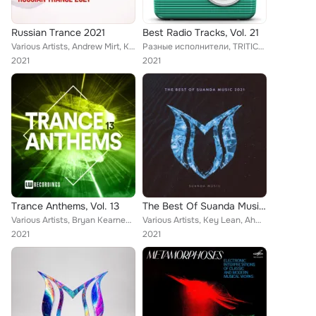
Russian Trance 2021
Best Radio Tracks, Vol. 21
Various Artists, Andrew Mirt, Key Lean, Denis Sender, Elite Electronic, Eximinds, Eldream, Edward Artemiev, Whitelight, Ex-Drive...
Разные исполнители, TRITICUM, Kitness, Jack Koden, Alpheea, Slider & Magnit, Denis First, Marshmello, Lost Capital, Rasster, LP,...
2021
2021
Trance Anthems, Vol. 13
The Best Of Suanda Music 2021
Various Artists, Bryan Kearney, Dream Travel, Opt-in, Paul Van Wolf, RYDEX, Ruslan Device, Jue, Elenski, Yenn, WhiteLight, Fredi...
Various Artists, Key Lean, Ahmed Helmy, Lewis Duggleby, Eximinds, Frainbreeze, Edward Artemiev, Adip Kiyoi, D72, Ruslan Radriges...
2021
2021