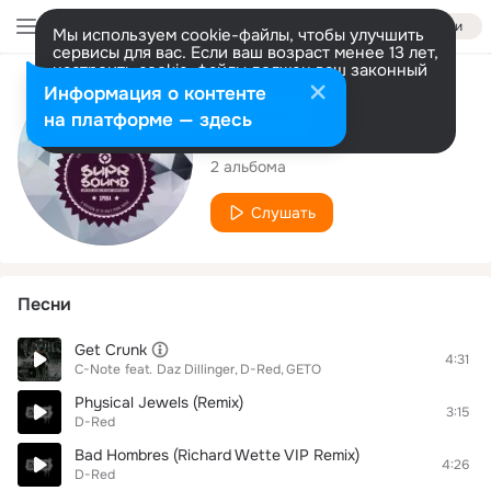
Войти
Мы используем cookie-файлы, чтобы улучшить
сервисы для вас. Если ваш возраст менее 13 лет,
настроить cookie-файлы должен ваш законный
представитель.
Больше информации
Исполнитель
Информация о контенте
Разрешить все
Настроить
на платформе — здесь
D-Red
2 альбома
Слушать
Песни
Get Crunk
4:31
C-Note
feat.
Daz Dillinger
D-Red
GETO
Physical Jewels (Remix)
3:15
D-Red
Bad Hombres (Richard Wette VIP Remix)
4:26
D-Red