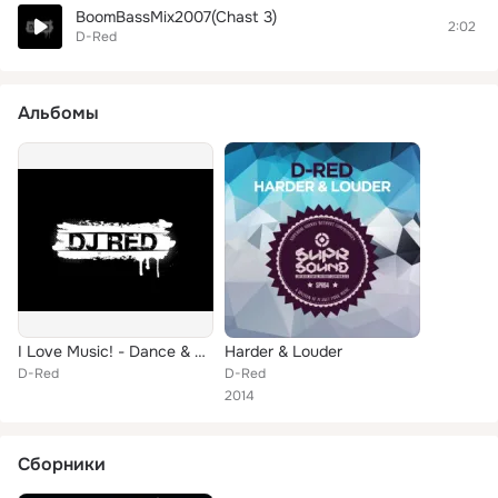
BoomBassMix2007(Chast 3)
2:02
D-Red
Альбомы
I Love Music! - Dance & Club E
Harder & Louder
D-Red
D-Red
2014
Сборники