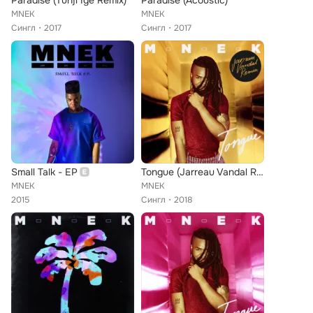
Paradise (Tunji Ige Remix)
Paradise (Acoustic)
MNEK
MNEK
Сингл
2017
Сингл
2017
Small Talk - EP
Tongue (Jarreau Vandal Remix)
MNEK
MNEK
2015
Сингл
2018