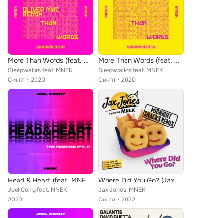
More Than Words (feat. MNEK) (Oliver Mac Remix)
More Than Words (feat. MNEK)
Sleepwalkrs feat. MNEK
Sleepwalkrs feat. MNEK
Сингл
2020
Сингл
2020
Head & Heart (feat. MNEK) (The Remixes Pt. 1)
Where Did You Go? (Jax Jones Midnight Snacks Remix)
Joel Corry feat. MNEK
Jax Jones, MNEK
2020
Сингл
2022