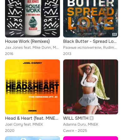
House Work (Remixes)
Black Butter - Spread Love Vol 2
Jax Jones feat. Mike Dunn, MNEK
Разные исполнители, Rudimental, South Soul Project, 3hrs, My Nu Leng, DEVolution, Fearful, MNEK, Syron
2016
2013
Head & Heart (feat. MNEK) (The Remixes Extended Pt. 2)
WILL SMITH
Joel Corry feat. MNEK
Adanna Duru, MNEK
2020
Сингл
2025