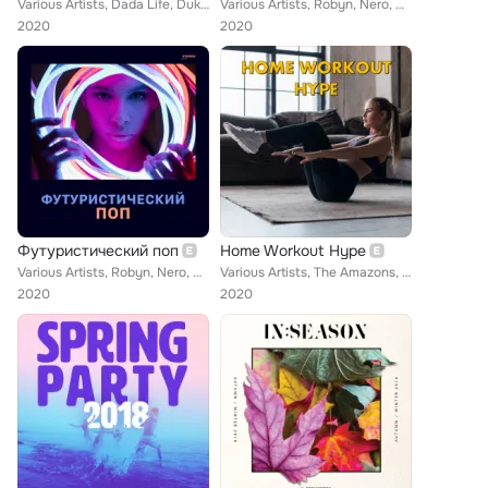
Various Artists, Dada Life, Duke Dumont, Kiesza, Jax Jones, Alex Clare, Eric Prydz, Felix Jaehn, Alesso, Philip George, Major La...
Various Artists, Robyn, Nero, Duke Dumont, Carly Rae Jepsen, Woodkid, Disclosure, Christine and the Queens, Jax Jones, RAYE, Jes...
2020
2020
Футуристический поп
Home Workout Hype
Various Artists, Robyn, Nero, Duke Dumont, Carly Rae Jepsen, Woodkid, Disclosure, Christine and the Queens, Jax Jones, RAYE, Jes...
Various Artists, The Amazons, M.O, La Roux, Duke Dumont, Machine Gun Kelly, Tame Impala, Jax Jones, The Strypes, Chase & Status,...
2020
2020