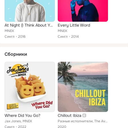
At Night (I Think About You)
Every Little Word
MNEK
MNEK
Сингл
2016
Сингл
2014
Сборники
Where Did You Go?
Chillout Ibiza
Jax Jones, MNEK
Разные исполнители, The Avener, Hooverphonic, Vargas & Lagola, Jamie Woon, Shawn Mendes, Duke Dumont, Massive Attack, HEDEGAARD,...
Сингл
2022
2020