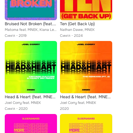
Bruised Not Broken (feat. MNEK & Kiana Ledé) (Tazer Remix)
Ten (Get Back Up)
Matoma feat. MNEK, Kiana Ledé
Nathan Dawe, MNEK
Сингл
2019
Сингл
2024
Head & Heart (feat. MNEK) (Vintage Culture & Fancy Inc Remix Extended)
Head & Heart (feat. MNEK) (The Remixes Extended Pt. 2)
Joel Corry feat. MNEK
Joel Corry feat. MNEK
Сингл
2020
2020