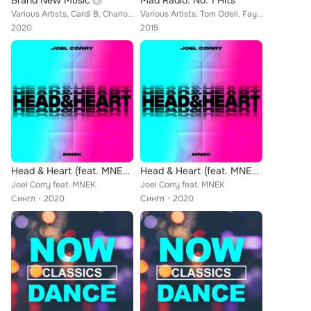
Brand New Music
Mad Radio: No. 1 Hits
Various Artists, Cardi B, Charlotte Cardin, Ella Henderson, Pola Rise, more*, Elderbrook, Joel Corry, Briston Maroney, Jack Gray...
Various Artists, Tom Odell, Faydee, Calvin Harris, Omi, Fifth Harmony, MNEK, Avicii, Shaggy, Kygo, Jason Derulo, Lariss, Lost Fr...
2020
2015
Head & Heart (feat. MNEK) (Extended Mix)
Head & Heart (feat. MNEK) (Extended Mix)
Joel Corry feat. MNEK
Joel Corry feat. MNEK
Сингл
2020
Сингл
2020