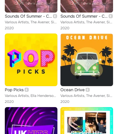
Sounds Of Summer - Cape Town Edition
Sounds Of Summer - Cape Town Edition
Various Artists, The Avener, Sigma, Duke Dumont, Beatenberg, Tensnake, TCTS, The Kiffness, Bo Saris, Swedish House Mafia, Jessie...
Various Artists, The Avener, Sigma, Duke Dumont, Beatenberg, Tensnake, TCTS, The Kiffness, Bo Saris, Swedish House Mafia, Jessie...
2020
2020
Pop Picks
Ocean Drive
Various Artists, Ella Henderson, Gnarls Barkley, Clean Bandit, Joel Corry, JC Stewart, All Saints, Griff, Dua Lipa, Bruno Mars, ...
Various Artists, The Avener, Sigma, Duke Dumont, Beatenberg, Tensnake, TCTS, The Kiffness, Bo Saris, Swedish House Mafia, Jessie...
2020
2020