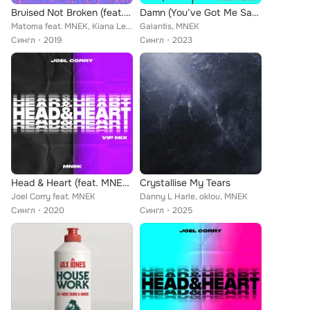
Bruised Not Broken (feat. MNEK & Kiana Ledé) (Merk & Kremont Remix)
Damn (You’ve Got Me Saying) (East & Young Remix)
Matoma feat. MNEK, Kiana Ledé
Galantis, MNEK
Сингл
2019
Сингл
2023
Head & Heart (feat. MNEK) (VIP Mix)
Crystallise My Tears
Joel Corry feat. MNEK
Danny L Harle, oklou, MNEK
Сингл
2020
Сингл
2025