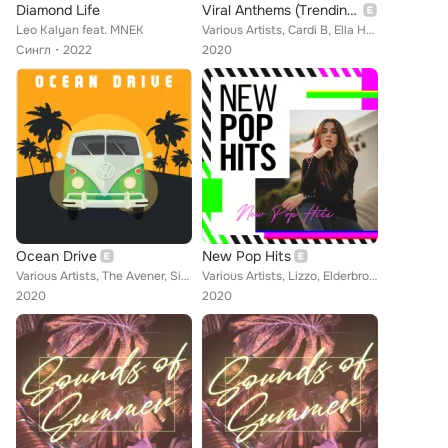
Diamond Life
Viral Anthems (Trending Tracks from 2020)
Leo Kalyan feat. MNEK
Various Artists, Cardi B, Ella Henderson, Daniel Powter, Wallows, Missy Elliott, Cartoons, Peter Kuli, Jason Derulo, YFN Lucci, ...
Сингл
2022
2020
Ocean Drive
New Pop Hits
Various Artists, The Avener, Sigma, Duke Dumont, Beatenberg, Tensnake, TCTS, The Kiffness, Bo Saris, Swedish House Mafia, Jessie...
Various Artists, Lizzo, Elderbrook, Joel Corry, Kelly Clarkson, JC Stewart, Dua Lipa, S1mba, Peter Kuli, Hamzaa, PARTYNEXTDOOR, ...
2020
2020