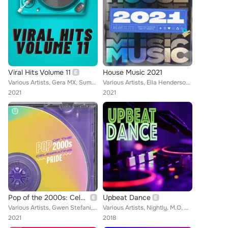
Viral Hits Volume 11
House Music 2021
Various Artists, Gera MX, Summer Walker, Maggie Rogers, PUBLIC, Shawn Mendes, Lil Tecca, Bastille, John Newman, Demi Lovato, DJ ...
Various Artists, Ella Henderson, Fred again.., Clean Bandit, PinkPantheress, Goodboys, Kelli-Leigh, Kideko, Yousef, Griff, A7S, ...
2021
2021
Pop of the 2000s: Celebrating Pride 2021
Upbeat Dance
Various Artists, Gwen Stefani, Craig Lucas, Lindsay Lohan, La Roux, Katerina Stikoudi, Ellie Goulding, The Killers, Nick Jonas, ...
Various Artists, Nightly, M.O, Marnik, Tritonal, Troye Sivan, Noah Kahan, Duke Dumont, Niall Horan, Alison Wonderland, JAYDDYN, ...
2021
2018