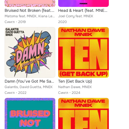
Bruised Not Broken (feat. MNEK & Kiana Ledé) (Extended)
Head & Heart (feat. MNEK) (The Remixes Extended Pt. 1)
Matoma feat. MNEK, Kiana Ledé
Joel Corry feat. MNEK
Сингл
2019
2020
Damn (You’ve Got Me Saying)
Ten (Get Back Up)
Galantis, David Guetta, MNEK
Nathan Dawe, MNEK
Сингл
2022
Сингл
2024