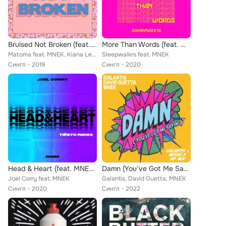
Bruised Not Broken (feat. MNEK & Kiana Ledé)
More Than Words (feat. MNEK) (Ferreck Dawn Remix)
Matoma feat. MNEK, Kiana Ledé
Sleepwalkrs feat. MNEK
Сингл
2019
Сингл
2020
Head & Heart (feat. MNEK) [Tiësto Remix] [Extended Mix]
Damn (You’ve Got Me Saying) (Galantis & Misha K VIP Mix)
Joel Corry feat. MNEK
Galantis, David Guetta, MNEK
Сингл
2020
Сингл
2022