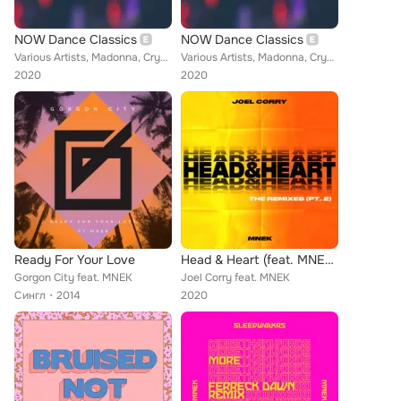
NOW Dance Classics
NOW Dance Classics
Various Artists, Madonna, Crystal Waters, Ellie Goulding, The Shamen, Spice Girls, Scissor Sisters, Kiesza, Jax Jones, The Chain...
Various Artists, Madonna, Crystal Waters, Ellie Goulding, The Shamen, Spice Girls, Scissor Sisters, Kiesza, Jax Jones, The Chain...
2020
2020
Ready For Your Love
Head & Heart (feat. MNEK) (The Remixes Pt. 2)
Gorgon City feat. MNEK
Joel Corry feat. MNEK
Сингл
2014
2020