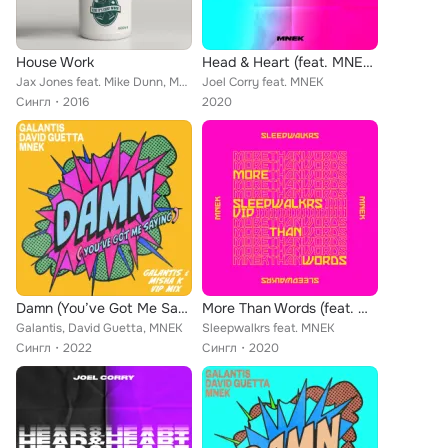
House Work
Head & Heart (feat. MNEK) [The Remixes Extended Pt. 2]
Jax Jones feat. Mike Dunn, MNEK
Joel Corry feat. MNEK
Сингл
2016
2020
Damn (You’ve Got Me Saying) (Galantis & Misha K VIP Mix)
More Than Words (feat. MNEK) (Sleepwalkrs VIP)
Galantis, David Guetta, MNEK
Sleepwalkrs feat. MNEK
Сингл
2022
Сингл
2020