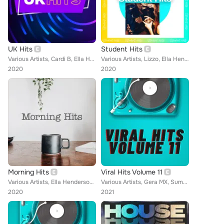
UK Hits
Student Hits
Various Artists, Cardi B, Ella Henderson, Missy Elliott, Roddy Ricch, Elderbrook, Joel Corry, JC Stewart, chloe moriondo, Dua Li...
Various Artists, Lizzo, Ella Henderson, 2KBABY, Elderbrook, Joel Corry, JC Stewart, The Magician, Dua Lipa, Blinkie, S1mba, PART...
2020
2020
Morning Hits
Viral Hits Volume 11
Various Artists, Ella Henderson, Paolo Nutini, Foy Vance, Coldplay, Joel Corry, JC Stewart, Luke Sital-Singh, Birdy, Dua Lipa, F...
Various Artists, Gera MX, Summer Walker, Maggie Rogers, PUBLIC, Shawn Mendes, Lil Tecca, Bastille, Demi Lovato, DJ Snake, Trinid...
2020
2021