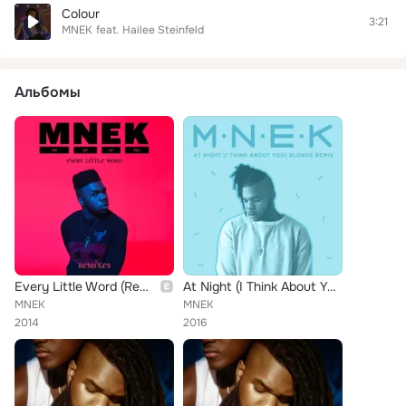
Colour
3:21
MNEK
feat.
Hailee Steinfeld
Альбомы
Every Little Word (Remixes)
At Night (I Think About You) (Blonde Remix)
MNEK
MNEK
2014
2016