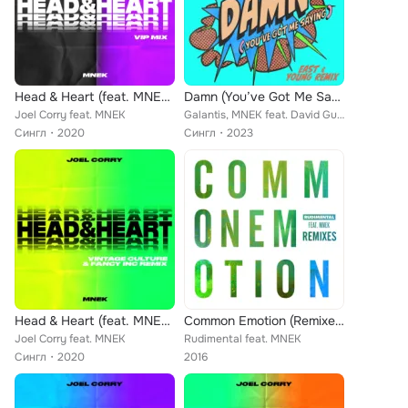
Head & Heart (feat. MNEK) (VIP Mix Extended)
Damn (You’ve Got Me Saying) (East & Young Remix)
Joel Corry feat. MNEK
Galantis, MNEK feat. David Guetta
Сингл
2020
Сингл
2023
Head & Heart (feat. MNEK) (Vintage Culture & Fancy Inc Remix Extended)
Common Emotion (Remixes)
Joel Corry feat. MNEK
Rudimental feat. MNEK
Сингл
2020
2016