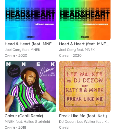
Head & Heart (feat. MNEK) [Tiësto Remix] [Extended Mix]
Head & Heart (feat. MNEK) [Ofenbach Remix]
Joel Corry feat. MNEK
Joel Corry feat. MNEK
Сингл
2020
Сингл
2020
Colour (Cahill Remix)
Freak Like Me (feat. Katy B & MNEK) (Radio Edit)
MNEK feat. Hailee Steinfeld
DJ Deeon, Lee Walker feat. Katy B, MNEK
Сингл
2018
Сингл