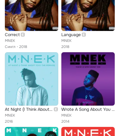
Correct
Language
MNEK
MNEK
Сингл
2018
2018
At Night (I Think About You) (Remixes)
Wrote A Song About You (Remixes)
MNEK
MNEK
2016
2014