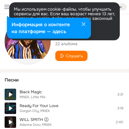
Войти
Мы используем cookie-файлы, чтобы улучшить
сервисы для вас. Если ваш возраст менее 13 лет,
настроить cookie-файлы должен ваш законный
представитель.
Больше информации
Исполнитель
Информация о контенте
Разрешить все
Настроить
на платформе — здесь
MNEK
22 альбома
Слушать
Песни
Black Magic
3:31
MNEK
Little Mix
Ready For Your Love
3:19
Gorgon City
MNEK
WILL SMITH
2:40
Adanna Duru
MNEK