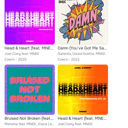
Head & Heart (feat. MNEK) (Acoustic)
Damn (You’ve Got Me Saying)
Joel Corry feat. MNEK
Galantis, David Guetta, MNEK
Сингл
2020
Сингл
2022
Bruised Not Broken (feat. MNEK & Kiana Ledé) (Fedde Le Grand Remix)
Head & Heart (feat. MNEK) (The Remixes Pt. 2)
Matoma feat. MNEK, Kiana Ledé
Joel Corry feat. MNEK