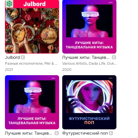
Julbord
Лучшие хиты: Танцевальная музыка
Разные исполнители, Mel & Kim, Gwen Stefani, Ronan Keating, Idina Menzel, Bing Crosby, Boyz II Men, Kurt Elling, Jessie J, Bryan...
Various Artists, Dada Life, Duke Dumont, Kiesza, Jax Jones, Alex Clare, Eric Prydz, Felix Jaehn, Alesso, Philip George, Major La...
2021
2020
Лучшие хиты: Танцевальная музыка
Футуристический поп