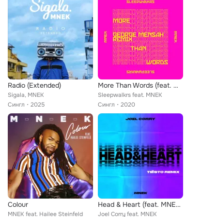
Radio (Extended)
More Than Words (feat. MNEK) (George Mensah Remix)
Sigala, MNEK
Sleepwalkrs feat. MNEK
Сингл
2025
Сингл
2020
Colour
Head & Heart (feat. MNEK) (Tiësto Remix)
MNEK feat. Hailee Steinfeld
Joel Corry feat. MNEK