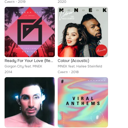
Сингл
2019
2020
Ready For Your Love (Remixes)
Colour (Acoustic)
Gorgon City feat. MNEK
MNEK feat. Hailee Steinfeld
2014
Сингл
2018