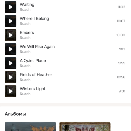
Waiting
11:03
Ruadh
Where I Belong
10:07
Ruadh
Embers
10:00
Ruadh
We Will Rise Again
9:13
Ruadh
A Quiet Place
5:55
Ruadh
Fields of Heather
10:56
Ruadh
Winters Light
9:01
Ruadh
Альбомы