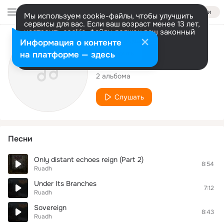
Войти
Мы используем cookie-файлы, чтобы улучшить
сервисы для вас. Если ваш возраст менее 13 лет,
настроить cookie-файлы должен ваш законный
представитель.
Больше информации
Исполнитель
Информация о контенте
Разрешить все
Настроить
на платформе — здесь
Ruadh
2 альбома
Слушать
Песни
Only distant echoes reign (Part 2)
8:54
Ruadh
Under Its Branches
7:12
Ruadh
Sovereign
8:43
Ruadh