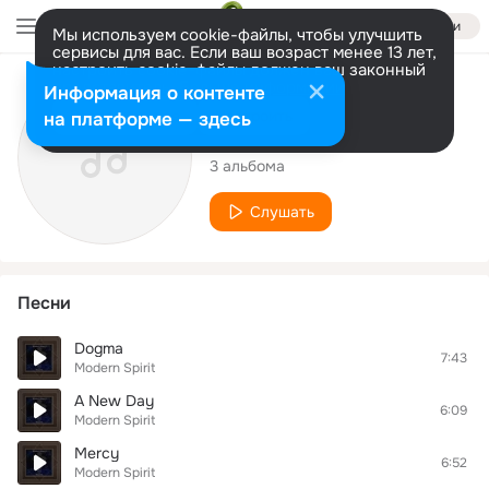
Войти
Мы используем cookie-файлы, чтобы улучшить
сервисы для вас. Если ваш возраст менее 13 лет,
настроить cookie-файлы должен ваш законный
представитель.
Больше информации
Исполнитель
Информация о контенте
Разрешить все
Настроить
на платформе — здесь
Modern Spirit
3 альбома
Слушать
Песни
Dogma
7:43
Modern Spirit
A New Day
6:09
Modern Spirit
Mercy
6:52
Modern Spirit