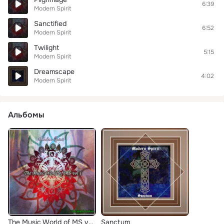
6:39
Modern Spirit
Sanctified
6:52
Modern Spirit
Twilight
5:15
Modern Spirit
Dreamscape
4:02
Modern Spirit
Альбомы
The Music World of MS vol 1
Sanctum