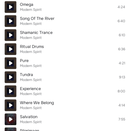
Omega
4:24
Modern Spirit
Song Of The River
6:40
Modern Spirit
Shamanic Trance
6:10
Modern Spirit
Ritual Drums
6:36
Modern Spirit
Pure
4:21
Modern Spirit
Tundra
9:13
Modern Spirit
Experience
8:00
Modern Spirit
Where We Belong
4:14
Modern Spirit
Salvation
7:55
Modern Spirit
Pilgrimage