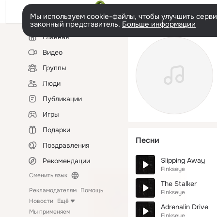
Мы используем cookie-файлы, чтобы улучшить сервис
законный представитель.
Больше информации
Левая
Главная
колонка
Видео
Группы
Люди
Публикации
Игры
Подарки
Песни
Поздравления
Slipping Away
Рекомендации
Finkseye
Сменить язык
The Stalker
Рекламодателям
Помощь
Finkseye
Новости
Ещё
Adrenalin Drive
Мы применяем
Finkseye