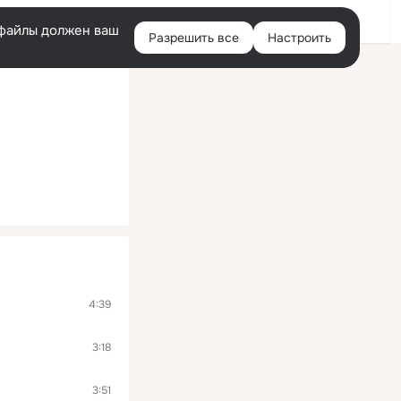
Помощь
Войти
й
e-файлы должен ваш
Разрешить все
Настроить
Правая
колонка
4:39
3:18
3:51