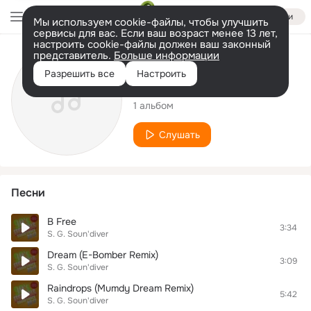
Войти
Мы используем cookie-файлы, чтобы улучшить
сервисы для вас. Если ваш возраст менее 13 лет,
настроить cookie-файлы должен ваш законный
представитель.
Больше информации
Исполнитель
Разрешить все
Настроить
S. G. Soun'diver
1 альбом
Слушать
Песни
B Free
3:34
S. G. Soun'diver
Dream (E-Bomber Remix)
3:09
S. G. Soun'diver
Raindrops (Mumdy Dream Remix)
5:42
S. G. Soun'diver