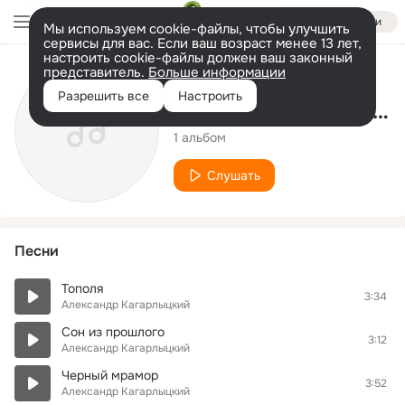
Войти
Мы используем cookie-файлы, чтобы улучшить
сервисы для вас. Если ваш возраст менее 13 лет,
настроить cookie-файлы должен ваш законный
представитель.
Больше информации
Исполнитель
Разрешить все
Настроить
Александр Кагарлыцкий
1 альбом
Слушать
Песни
Тополя
3:34
Александр Кагарлыцкий
Сон из прошлого
3:12
Александр Кагарлыцкий
Черный мрамор
3:52
Александр Кагарлыцкий