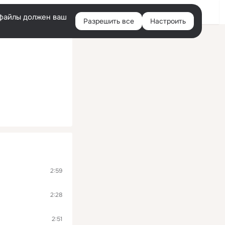
Помощь
Войти
й
e-файлы должен ваш
Разрешить все
Настроить
Правая
колонка
2:59
2:28
2:51