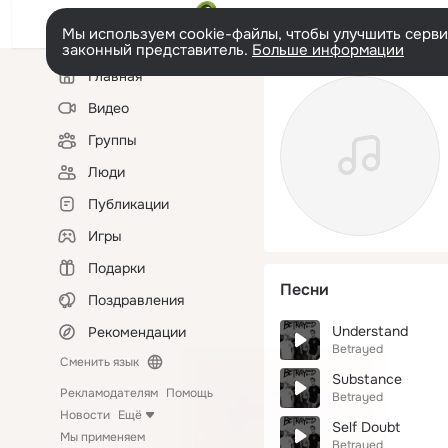
Мы используем cookie-файлы, чтобы улучшить сервис
законный представитель.
Больше информации
Левая
Главная
колонка
Видео
Группы
Люди
Публикации
Игры
Подарки
Песни
Поздравления
Understand
Рекомендации
Betrayed
Сменить язык
Substance
Рекламодателям
Помощь
Betrayed
Новости
Ещё
Self Doubt
Мы применяем
Betrayed