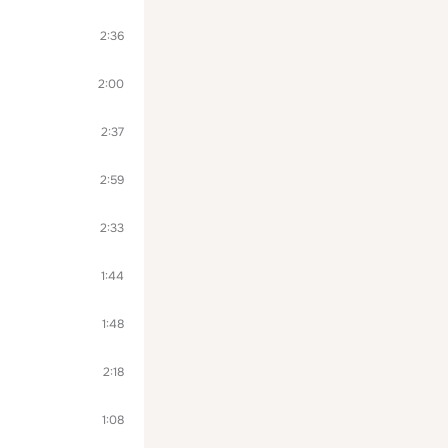
2:36
2:00
2:37
2:59
2:33
1:44
1:48
2:18
1:08