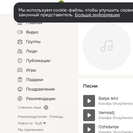
Мы используем cookie-файлы, чтобы улучшить сервис
законный представитель.
Больше информации
Левая
Главная
колонка
Видео
Группы
Люди
Публикации
Игры
Подарки
Песни
Поздравления
Babje leto
Рекомендации
Klavdija Shuljzhenko
Сменить язык
Vernostj
Рекламодателям
Помощь
Klavdija Shuljzhenko
Новости
Ещё
Ozhidanije
Мы применяем
Klavdija Shuljzhenko