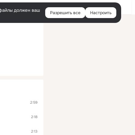
Помощь
Войти
й
e-файлы должен ваш
Разрешить все
Настроить
Правая
колонка
2:59
2:18
2:13