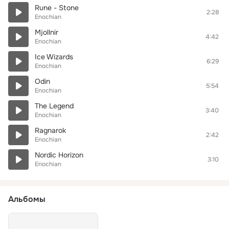
Rune - Stone
2:28
Enochian
Mjollnir
4:42
Enochian
Ice Wizards
6:29
Enochian
Odin
5:54
Enochian
The Legend
3:40
Enochian
Ragnarok
2:42
Enochian
Nordic Horizon
3:10
Enochian
Альбомы