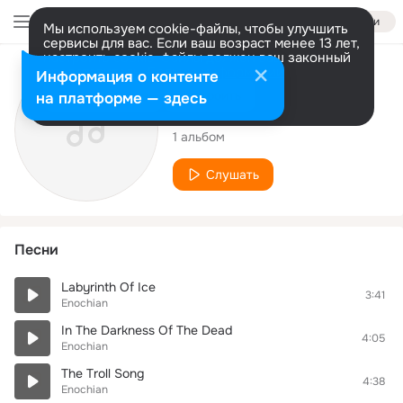
Войти
Мы используем cookie-файлы, чтобы улучшить
сервисы для вас. Если ваш возраст менее 13 лет,
настроить cookie-файлы должен ваш законный
представитель.
Больше информации
Исполнитель
Информация о контенте
Разрешить все
Настроить
на платформе — здесь
Enochian
1 альбом
Слушать
Песни
Labyrinth Of Ice
3:41
Enochian
In The Darkness Of The Dead
4:05
Enochian
The Troll Song
4:38
Enochian