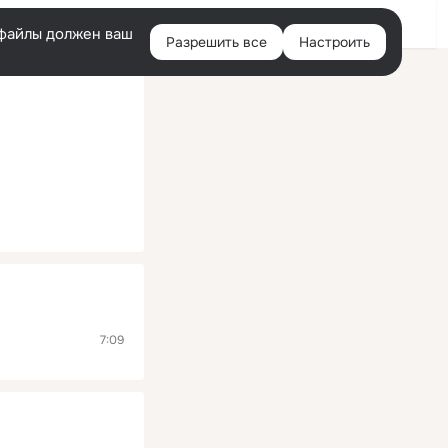
Помощь
Войти
й
e-файлы должен ваш
Разрешить все
Настроить
Правая
колонка
7:09