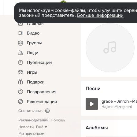
Мы используем cookie-файлы, чтобы улучшить сервис
законный представитель.
Больше информации
Левая
Главная
колонка
Видео
Группы
Люди
Публикации
Игры
Подарки
Песни
Поздравления
grace ~Jinroh -M
Рекомендации
Hajime Mizoguchi
Сменить язык
Рекламодателям
Помощь
Новости
Ещё
Альбомы
Мы применяем