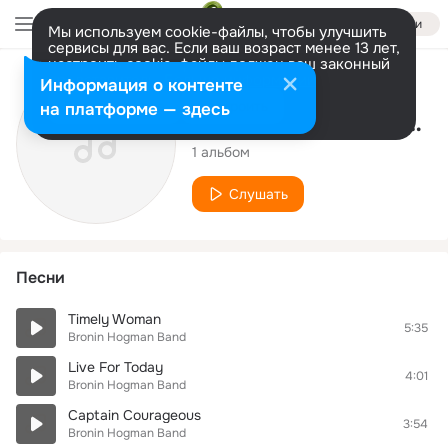
Войти
Мы используем cookie-файлы, чтобы улучшить
сервисы для вас. Если ваш возраст менее 13 лет,
настроить cookie-файлы должен ваш законный
представитель.
Больше информации
Исполнитель
Информация о контенте
Разрешить все
Настроить
на платформе — здесь
Bronin Hogman Band
1 альбом
Слушать
Песни
Timely Woman
5:35
Bronin Hogman Band
Live For Today
4:01
Bronin Hogman Band
Captain Courageous
3:54
Bronin Hogman Band