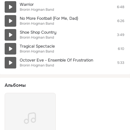
Warrior
6:48
Bronin Hogman Band
No More Football (For Me, Dad)
6:26
Bronin Hogman Band
Shoe Shop Country
3:49
Bronin Hogman Band
Tragical Spectacle
6:10
Bronin Hogman Band
Octover Eve - Ensemble Of Frustration
5:33
Bronin Hogman Band
Альбомы